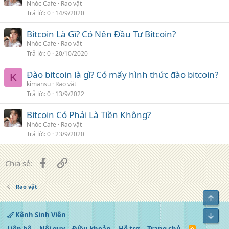
Nhóc Cafe
Rao vặt
Trả lời
0
14/9/2020
Bitcoin Là Gì? Có Nên Đầu Tư Bitcoin?
Nhóc Cafe
Rao vặt
Trả lời
0
20/10/2020
Đào bitcoin là gì? Có mấy hình thức đào bitcoin?
K
kimansu
Rao vặt
Trả lời
0
13/9/2022
Bitcoin Có Phải Là Tiền Không?
Nhóc Cafe
Rao vặt
Trả lời
0
23/9/2020
Facebook
Liên kết
Chia sẻ:
Rao vặt
Top
Kênh Sinh Viên
Bot
R