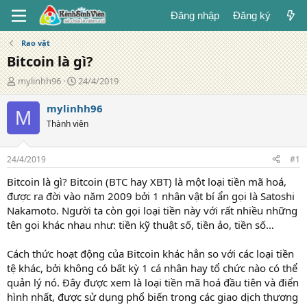
Đăng nhập
Đăng ký
Rao vặt
Bitcoin là gì?
T
N
mylinhh96
24/4/2019
á
g
c
à
mylinhh96
M
g
y
Thành viên
i
đ
ả
ă
n
24/4/2019
#1
g
Bitcoin là gì? Bitcoin (BTC hay XBT) là một loại tiền mã hoá,
được ra đời vào năm 2009 bởi 1 nhân vật bí ẩn gọi là Satoshi
Nakamoto. Người ta còn gọi loại tiền này với rất nhiều những
tên gọi khác nhau như: tiền kỹ thuật số, tiền ảo, tiền số…
Cách thức hoạt động của Bitcoin khác hẳn so với các loại tiền
tệ khác, bởi không có bất kỳ 1 cá nhân hay tổ chức nào có thể
quản lý nó. Đây được xem là loại tiền mã hoá đầu tiên và điển
hình nhất, được sử dụng phổ biến trong các giao dịch thương