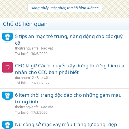
Đăng nhập một phát, tha hồ bình luận^^
Chủ đề liên quan
5 tips ăn mặc trẻ trung, năng động cho các quý
cô
thoitrangvanfa
Rao vặt
Trả lời
0
30/6/2020
CEO là gì? Các bí quyết xây dựng thương hiệu cá
D
nhân cho CEO bạn phải biết
ducnhom12
Rao vặt
Trả lời
0
23/12/2022
6 item thời trang độc đáo cho những gam màu
trung tính
thoitrangvanfa
Rao vặt
Trả lời
0
17/2/2020
Nữ công sở mặc váy màu trắng tự động "đẹp