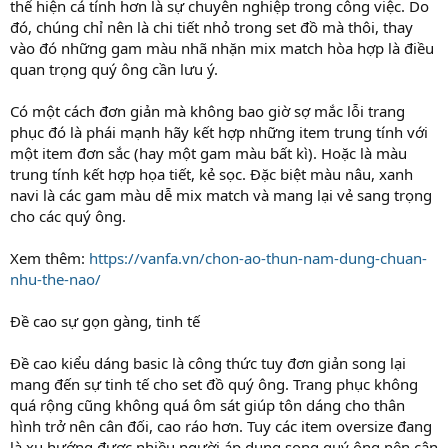
thể hiện cá tính hơn là sự chuyên nghiệp trong công việc. Do
đó, chúng chỉ nên là chi tiết nhỏ trong set đồ mà thôi, thay
vào đó những gam màu nhã nhặn mix match hòa hợp là điều
quan trọng quý ông cần lưu ý.
Có một cách đơn giản mà không bao giờ sợ mắc lỗi trang
phục đó là phái mạnh hãy kết hợp những item trung tính với
một item đơn sắc (hay một gam màu bất kì). Hoặc là màu
trung tính kết hợp họa tiết, kẻ sọc. Đặc biệt màu nâu, xanh
navi là các gam màu dễ mix match và mang lại vẻ sang trọng
cho các quý ông.
Xem thêm:
https://vanfa.vn/chon-ao-thun-nam-dung-chuan-
nhu-the-nao/
Đề cao sự gọn gàng, tinh tế
Đề cao kiểu dáng basic là công thức tuy đơn giản song lại
mang đến sự tinh tế cho set đồ quý ông. Trang phục không
quá rộng cũng không quá ôm sát giúp tôn dáng cho thân
hình trở nên cân đối, cao ráo hơn. Tuy các item oversize đang
là xu hướng được nhiều người áp dụng song quý ông nên cân