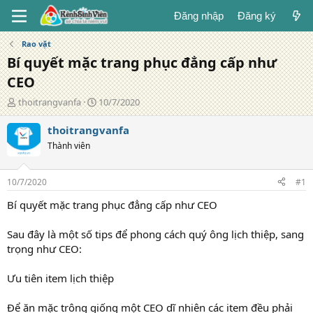
Đăng nhập
Đăng ký
Rao vặt
Bí quyết mặc trang phục đẳng cấp như
CEO
T
N
thoitrangvanfa
10/7/2020
á
g
c
à
thoitrangvanfa
g
y
Thành viên
i
đ
ả
ă
n
10/7/2020
#1
g
Bí quyết mặc trang phục đẳng cấp như CEO
Sau đây là một số tips để phong cách quý ông lịch thiệp, sang
trọng như CEO:
Ưu tiên item lịch thiệp
Để ăn mặc trông giống một CEO dĩ nhiên các item đều phải