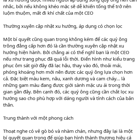
nhắc, bởi nếu không khéo mặc sẽ dễ khiến tổng thể trở nên
luộm thuộm, mất đi khí chất của một CEO
Thường xuyên cập nhật xu hướng, áp dụng có chọn lọc
Một bí quyết cũng quan trọng không kém để các quý ông
trông đẳng cấp hơn đó là cần thường xuyên cập nhật xu
hướng hiện hành. Bởi chẳng ai có thể nghĩ bạn là một CEO
nếu như trang phục đã quá lỗi thời. Điển hình như kiểu trang
phục ôm sát giờ đây đã lạc hậu, thay vào đó, thoải mái,
phóng khoáng hơn mới nên được các quý ông lựa chọn hơn
cả. Đặc biệt màu kem, nâu, xanh dương và cam cháy... là
những gam màu đang được giới sành mặc ưu ái trong thời
gian gần đây. Bên cạnh đó, các quý ông cũng cần chắt lọc xu
hướng sao cho phù hợp với dáng người và tính cách của bản
thân.
Trung thành với một phong cách
Thoạt nghe có vẻ gò bó và nhàm chán, nhưng đây lại là một
bí quyết quan trọng để giúp bạn hình thành thương hiệu cá