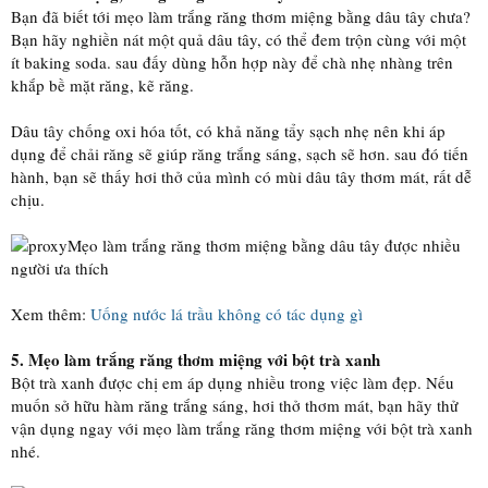
Bạn đã biết tới mẹo làm trắng răng thơm miệng bằng dâu tây chưa?
Bạn hãy nghiền nát một quả dâu tây, có thể đem trộn cùng với một
ít baking soda. sau đấy dùng hỗn hợp này để chà nhẹ nhàng trên
khắp bề mặt răng, kẽ răng.
Dâu tây chống oxi hóa tốt, có khả năng tẩy sạch nhẹ nên khi áp
dụng để chải răng sẽ giúp răng trắng sáng, sạch sẽ hơn. sau đó tiến
hành, bạn sẽ thấy hơi thở của mình có mùi dâu tây thơm mát, rất dễ
chịu.
Mẹo làm trắng răng thơm miệng bằng dâu tây được nhiều
người ưa thích
Xem thêm:
Uống nước lá trầu không có tác dụng gì
5. Mẹo làm trắng răng thơm miệng với bột trà xanh
Bột trà xanh được chị em áp dụng nhiều trong việc làm đẹp. Nếu
muốn sở hữu hàm răng trắng sáng, hơi thở thơm mát, bạn hãy thử
vận dụng ngay với mẹo làm trắng răng thơm miệng với bột trà xanh
nhé.