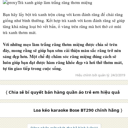
Trà xanh giúp làm trắng răng thơm miệng
Bạn hãy lấy bột trà xanh trộn cùng với kem đánh răng để chải răng
giống như bình thường. Kết hợp trà xanh với kem đánh răng sẽ giúp
tăng khả năng loại bỏ vết bẩn, ố vàng trên răng mà hơi thở có mùi
trà xanh thơm mát.
Với những mẹo làm trắng răng thơm miệng được chia sẻ trên
đây, mong rằng sẽ giúp bạn sớm cải thiện màu sắc răng trở nên
sáng đẹp hơn. Một chế độ chăm sóc răng miệng đúng cách sẽ
luôn giúp bạn đạt được hàm răng khỏe đẹp và hơi thở thơm mát,
tự tin giao tiếp trong cuộc sống.
Hiệu chỉnh bởi quản lý:
24/2/2019
〈 Chia sẻ bí quyết bán hàng quần áo trẻ em hiệu quả
Loa kéo karaoke Bose BT290 chính hãng 〉