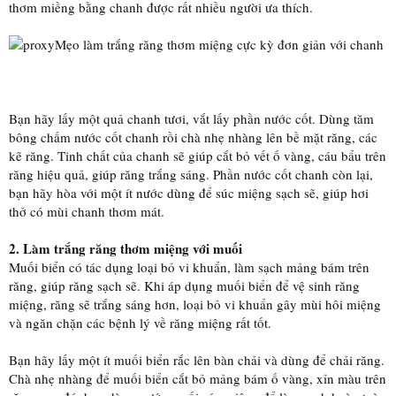
thơm miềng bằng chanh được rất nhiều người ưa thích.
Mẹo làm trắng răng thơm miệng cực kỳ đơn giản với chanh
Bạn hãy lấy một quả chanh tươi, vắt lấy phần nước cốt. Dùng tăm
bông chấm nước cốt chanh rồi chà nhẹ nhàng lên bề mặt răng, các
kẽ răng. Tinh chất của chanh sẽ giúp cắt bỏ vết ố vàng, cáu bẩu trên
răng hiệu quả, giúp răng trắng sáng. Phần nước cốt chanh còn lại,
bạn hãy hòa với một ít nước dùng để súc miệng sạch sẽ, giúp hơi
thở có mùi chanh thơm mát.
2. Làm trắng răng thơm miệng với muối
Muối biển có tác dụng loại bỏ vi khuẩn, làm sạch mảng bám trên
răng, giúp răng sạch sẽ. Khi áp dụng muối biển để vệ sinh răng
miệng, răng sẽ trắng sáng hơn, loại bỏ vi khuẩn gây mùi hôi miệng
và ngăn chặn các bệnh lý về răng miệng rất tốt.
Bạn hãy lấy một ít muối biển rắc lên bàn chải và dùng để chải răng.
Chà nhẹ nhàng để muối biển cắt bỏ mảng bám ố vàng, xỉn màu trên