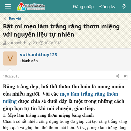
Đăng nhập
Đăng ký
Rao vặt
Bật mí mẹo làm trắng răng thơm miệng
với nguyên liệu tự nhiên
T
N
vuthanhthuy123
10/3/2018
á
g
c
à
vuthanhthuy123
V
g
y
Thành viên
i
đ
ả
ă
n
10/3/2018
#1
g
Răng trắng đẹp, hơi thở thơm tho luôn là mong muốn
của nhiều người. Với các
mẹo làm trắng răng thơm
miệng
được chia sẻ dưới đây là một trong những cách
giúp bạn tự tin khi nói chuyện, giao tiếp.
1. Mẹo làm trắng răng thơm miệng bằng chanh
Chanh có rất nhiều công dụng trong đó giúp cải tạo răng trắng sáng
hiệu quả và giúp hơi thở thơm mát hơn. Vì vậy, mẹo làm trắng răng