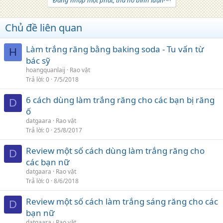
Đăng nhập một phát, tha hồ bình luận^^
Chủ đề liên quan
Làm trắng răng bằng baking soda - Tu vấn từ
H
bác sỹ
hoangquanlaij
Rao vặt
Trả lời
0
7/5/2018
6 cách dùng làm trắng răng cho các bạn bị răng
D
ố
datgaara
Rao vặt
Trả lời
0
25/8/2017
Review một số cách dùng làm trắng răng cho
D
các bạn nữ
datgaara
Rao vặt
Trả lời
0
8/6/2018
Review một số cách làm trắng sáng răng cho các
D
bạn nữ
datgaara
Rao vặt