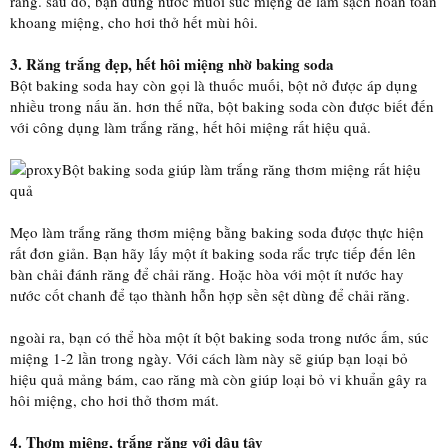
răng. sau đó, bạn dùng nước muối súc miệng để làm sạch hoàn toàn
khoang miệng, cho hơi thở hết mùi hôi.
3. Răng trắng đẹp, hết hôi miệng nhờ baking soda
Bột baking soda hay còn gọi là thuốc muối, bột nở được áp dụng
nhiều trong nấu ăn. hơn thế nữa, bột baking soda còn được biết đến
với công dụng làm trắng răng, hết hôi miệng rất hiệu quả.
Bột baking soda giúp làm trắng răng thơm miệng rất hiệu
quả
Mẹo làm trắng răng thơm miệng bằng baking soda được thực hiện
rất đơn giản. Bạn hãy lấy một ít baking soda rắc trực tiếp đến lên
bàn chải đánh răng để chải răng. Hoặc hòa với một ít nước hay
nước cốt chanh để tạo thành hỗn hợp sền sệt dùng để chải răng.
ngoài ra, bạn có thể hòa một ít bột baking soda trong nước ấm, súc
miệng 1-2 lần trong ngày. Với cách làm này sẽ giúp bạn loại bỏ
hiệu quả mảng bám, cao răng mà còn giúp loại bỏ vi khuẩn gây ra
hôi miệng, cho hơi thở thơm mát.
4. Thơm miệng, trắng răng với dâu tây