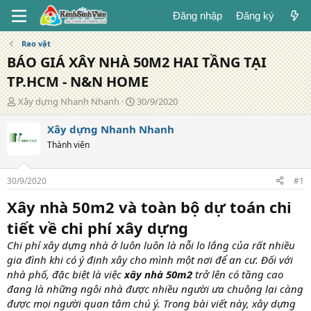
Đăng nhập
Đăng ký
Rao vặt
BÁO GIÁ XÂY NHÀ 50M2 HAI TẦNG TẠI
TP.HCM - N&N HOME
T
N
Xây dựng Nhanh Nhanh
30/9/2020
á
g
c
à
Xây dựng Nhanh Nhanh
g
y
Thành viên
i
đ
ả
ă
n
30/9/2020
#1
g
Xây nhà 50m2 và toàn bộ dự toán chi
tiết về chi phí xây dựng
Chi phí xây dựng nhà ở luôn luôn là nỗi lo lắng của rất nhiều
gia đình khi có ý định xây cho mình một nơi để an cư. Đối với
nhà phố, đặc biệt là việc
xây nhà 50m2
trở lên có tầng cao
đang là những ngôi nhà được nhiều người ưa chuộng lại càng
được mọi người quan tâm chú ý. Trong bài viết này, xây dựng