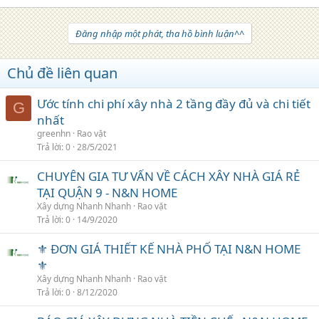
Đăng nhập một phát, tha hồ bình luận^^
Chủ đề liên quan
Ước tính chi phí xây nhà 2 tầng đầy đủ và chi tiết
G
nhất
greenhn
Rao vặt
Trả lời
0
28/5/2021
CHUYÊN GIA TƯ VẤN VỀ CÁCH XÂY NHÀ GIÁ RẺ
TẠI QUẬN 9 - N&N HOME
Xây dựng Nhanh Nhanh
Rao vặt
Trả lời
0
14/9/2020
⚜️ ĐƠN GIÁ THIẾT KẾ NHÀ PHỐ TẠI N&N HOME
⚜️
Xây dựng Nhanh Nhanh
Rao vặt
Trả lời
0
8/12/2020