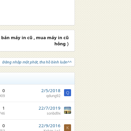
 bán máy in cũ , mua máy in cũ
hỏng 〉
Đăng nhập một phát, tha hồ bình luận^^
0
2/5/2018
Q
909
qdung92
1
22/7/2019
746
sonbd9x
0
22/9/2016
K
753
Kelvin_Le1