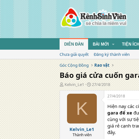
DIỄN ĐÀN
BÀI MỚI
TIỆN ÍC
Chưa giải quyết
Đăng ký thành viên
Góc Cộng Đồng
Rao vặt
Báo giá cửa cuốn ga
T
N
Kelvin_Le1
27/4/2018
á
g
c
à
27/4/2018
g
y
K
Hiện nay các 
i
đ
ả
ă
gara để xe
đươ
n
cùng với sự t
g
giá rẻ cạnh tr
Kelvin_Le1
đây.
Thành viên