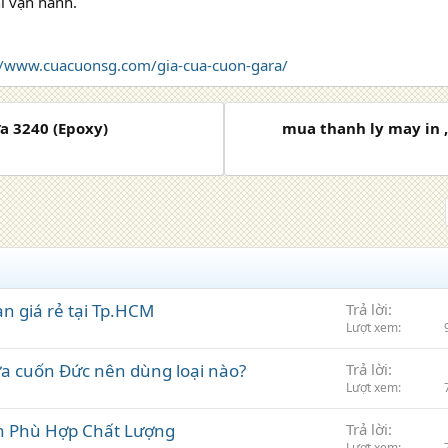
i vận hành.
//www.cuacuonsg.com/gia-cua-cuon-gara/
a 3240 (Epoxy)
mua thanh ly may in ,
an giá rẻ tại Tp.HCM
Trả lời
Lượt xem
̉a cuốn Đức nên dùng loại nào?
Trả lời
Lượt xem
n Phù Hợp Chất Lượng
Trả lời
Lượt xem