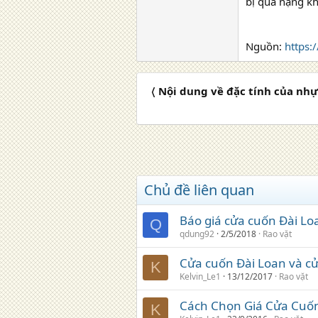
bị quá nặng kh
Nguồn:
https:
〈 Nội dung về đặc tính của nhự
Chủ đề liên quan
Báo giá cửa cuốn Đài Lo
Q
qdung92
2/5/2018
Rao vặt
Cửa cuốn Đài Loan và cư
K
Kelvin_Le1
13/12/2017
Rao vặt
Cách Chọn Giá Cửa Cuố
K