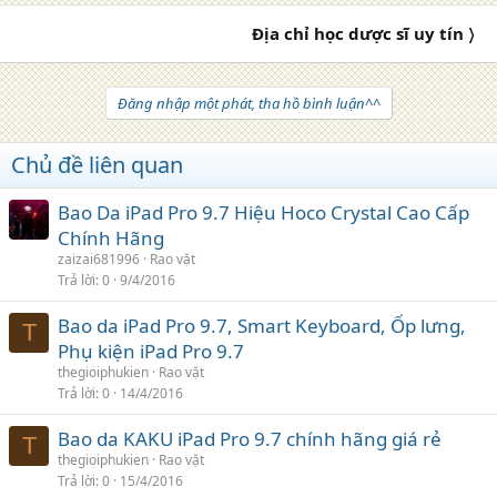
Địa chỉ học dược sĩ uy tín 〉
Đăng nhập một phát, tha hồ bình luận^^
Chủ đề liên quan
Bao Da iPad Pro 9.7 Hiệu Hoco Crystal Cao Cấp
Chính Hãng
zaizai681996
Rao vặt
Trả lời
0
9/4/2016
Bao da iPad Pro 9.7, Smart Keyboard, Ốp lưng,
T
Phụ kiện iPad Pro 9.7
thegioiphukien
Rao vặt
Trả lời
0
14/4/2016
Bao da KAKU iPad Pro 9.7 chính hãng giá rẻ
T
thegioiphukien
Rao vặt
Trả lời
0
15/4/2016