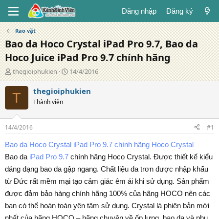
Đăng nhập
Đăng ký
Rao vặt
Bao da Hoco Crystal iPad Pro 9.7, Bao da
Hoco Juice iPad Pro 9.7 chính hãng
T
N
thegioiphukien
14/4/2016
á
g
c
à
thegioiphukien
T
g
y
Thành viên
i
đ
ả
ă
n
14/4/2016
#1
g
Bao da Hoco Crystal iPad Pro 9.7 chính hãng Hoco Crystal
Bao da
iPad Pro 9.7
chính hãng Hoco Crystal. Được thiết kế kiểu
dáng dạng bao da gập ngang. Chất liệu da trơn được nhập khẩu
từ Đức rất mềm mại tạo cảm giác êm ái khi sử dụng. Sản phẩm
được đảm bảo hàng chính hãng 100% của hãng HOCO nên các
bạn có thể hoàn toàn yên tâm sử dụng. Crystal là phiên bản mới
nhất của hãng HOCO – hãng chuyên về ốp lưng, bao da và phụ