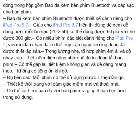
đóng trong hộp gồm Bao da kèm bàn phím Bluetooth và cáp sạc
cho bàn phím.
– Bao da kèm bàn phím Bluetooth được thiết kế dành riêng cho
iPad Pro 9.7
.– Giúp cho
iPad Pro 9.7
hiển thị đứng để xem dễ
dàng hơn, mỗi lần sạc (2h-2.5h) có thể dùng được 60 giờ và chờ
được 300 giờ.– Có nhiều phím đặc biệt dành riêng cho
iPad Pro
2
, với một lần chạm là có thể truy cập ngay tới ứng dụng đã
được thiết lập sẵn.– Trọng lượng nhẹ, tổ hợp phím êm ái và độ
nhạy cao.– Tiết kiệm điện năng nhờ chế độ tự động tắt bàn
phím.– Có thể gập lại, tiết kiệm không gian và dễ dàng mang
theo.– Không có tiếng ồn khi gõ.
– Độ bền cao: Mỗi phím có thể sử dụng được 1 triệu lần gõ.
– Thiết kế thời trang với cảm giác mềm mại và thoải mái.
– Có thể tách rời bao da với bàn phím ra giúp thuận tiện hơn
trong sử dụng.