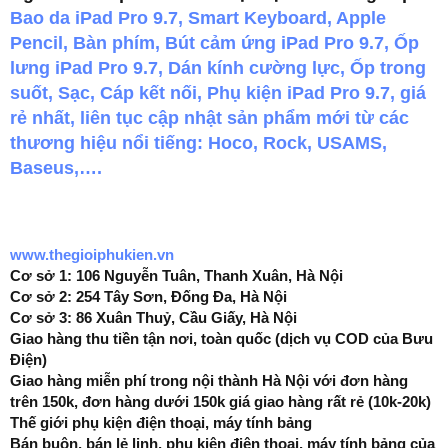
Bao da iPad Pro 9.7, Smart Keyboard, Apple
Pencil, Bàn phím, Bút cảm ứng iPad Pro 9.7, Ốp
lưng iPad Pro 9.7, Dán kính cường lực, Ốp trong
suốt, Sạc, Cáp kết nối, Phụ kiện iPad Pro 9.7, giá
rẻ nhất, liên tục cập nhật sản phẩm mới từ các
thương hiệu nổi tiếng: Hoco, Rock, USAMS,
Baseus,….
www.thegioiphukien.vn
Cơ sở 1: 106 Nguyễn Tuân, Thanh Xuân, Hà Nội
Cơ sở 2: 254 Tây Sơn, Đống Đa, Hà Nội
Cơ sở 3: 86 Xuân Thuỷ, Cầu Giấy, Hà Nội
Giao hàng thu tiền tận nơi, toàn quốc (dịch vụ COD của Bưu
Điện)
Giao hàng miễn phí trong nội thành Hà Nội với đơn hàng
trên 150k, đơn hàng dưới 150k giá giao hàng rất rẻ (10k-20k)
Thế giới phụ kiện điện thoại, máy tính bảng
Bán buôn, bán lẻ linh, phụ kiện điện thoại, máy tính bảng của