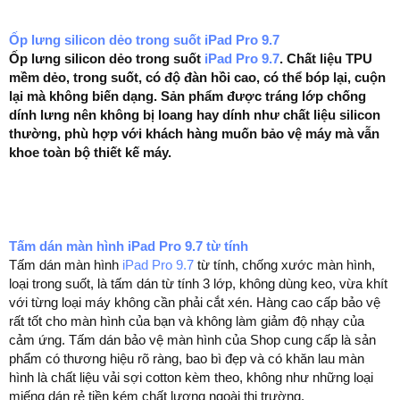
Ốp lưng silicon dẻo trong suốt iPad Pro 9.7
Ốp lưng silicon dẻo trong suốt
iPad Pro 9.7
. Chất liệu TPU
mềm dẻo, trong suốt, có độ đàn hồi cao, có thể bóp lại, cuộn
lại mà không biến dạng. Sản phẩm được tráng lớp chống
dính lưng nên không bị loang hay dính như chất liệu silicon
thường, phù hợp với khách hàng muốn bảo vệ máy mà vẫn
khoe toàn bộ thiết kế máy.
Tấm dán màn hình iPad Pro 9.7 từ tính
Tấm dán màn hình
iPad Pro 9.7
từ tính, chống xước màn hình,
loại trong suốt, là tấm dán từ tính 3 lớp, không dùng keo, vừa khít
với từng loại máy không cần phải cắt xén. Hàng cao cấp bảo vệ
rất tốt cho màn hình của bạn và không làm giảm độ nhạy của
cảm ứng. Tấm dán bảo vệ màn hình của Shop cung cấp là sản
phẩm có thương hiệu rõ ràng, bao bì đẹp và có khăn lau màn
hình là chất liệu vải sợi cotton kèm theo, không như những loại
miếng dán rẻ tiền kém chất lượng ngoài thị trường.