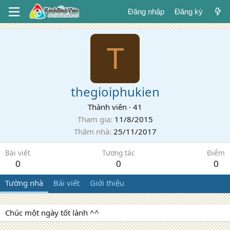
Đăng nhập
Đăng ký
T
thegioiphukien
Thành viên
·
41
Tham gia
11/8/2015
Thăm nhà
25/11/2017
Bài viết
Tương tác
Điểm
0
0
0
Tường nhà
Bài viết
Giới thiệu
Chúc một ngày tốt lành ^^