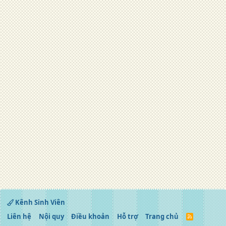
Kênh Sinh Viên
Liên hệ
Nội quy
Điều khoản
Hỗ trợ
Trang chủ
R
S