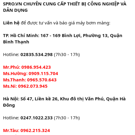
SPRO.VN CHUYÊN CUNG CẤP THIẾT BỊ CÔNG NGHIỆP VÀ
DÂN DỤNG
Liên hệ
để được tư vấn và báo giá máy bơm màng:
TP. Hồ Chí Minh: 167 - 169 Bình Lợi, Phường 13, Quận
Bình Thạnh
Hotline:
02835.534.298
(7h30 - 17h)
Mr.Phú: 0986.954.423
Ms.Hường: 0909.115.704
Ms.Thanh: 0965.570.643
Ms.Ni: 0962.073.945
Hà Nội: Số 47, Liền kề 26, Khu đô thị Văn Phú, Quận Hà
Đông
Hotline:
0247.1022.233
(7h30 - 17h)
Mr.Tàu: 0962.215.324