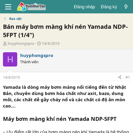
Đăng nhập
Đăng ký
Rao vặt
Bán máy bơm màng khí nén Yamada NDP-
5FPT (1/4")
T
N
huyphongspro
14/4/2019
á
g
c
à
huyphongspro
H
g
y
Thành viên
i
đ
ả
ă
n
14/4/2019
#1
g
Yamada là dòng máy bơm màng nổi tiếng đến từ Nhật
Bản, chuyên dùng bơm hóa chất như axit, bazo, dung
môi, các chất dễ gây cháy nổ và các chất có độ ăn mòn
cao....
Máy bơm màng khí nén Yamada NDP-5FPT
– Ưu điểm rất lớn của bơm màng nén khí Yamada là hệ thống