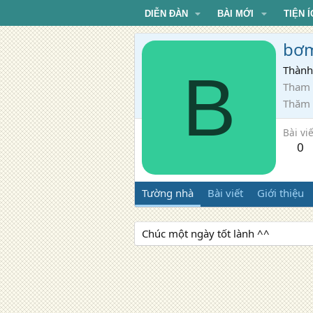
DIỄN ĐÀN
BÀI MỚI
TIỆN Í
bơm
B
Thành
Tham 
Thăm
Bài viế
0
Tường nhà
Bài viết
Giới thiệu
Chúc một ngày tốt lành ^^