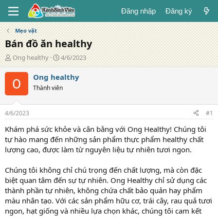
Đăng nhập
Đăng ký
Mẹo vặt
Bán đồ ăn healthy
T
N
Ong healthy
4/6/2023
á
g
c
à
Ong healthy
g
y
Thành viên
i
đ
ả
ă
n
4/6/2023
#1
g
Khám phá sức khỏe và cân bằng với Ong Healthy! Chúng tôi
tự hào mang đến những sản phẩm thực phẩm healthy chất
lượng cao, được làm từ nguyên liệu tự nhiên tươi ngon.
Chúng tôi không chỉ chú trọng đến chất lượng, mà còn đặc
biệt quan tâm đến sự tự nhiên. Ong Healthy chỉ sử dụng các
thành phần tự nhiên, không chứa chất bảo quản hay phẩm
màu nhân tạo. Với các sản phẩm hữu cơ, trái cây, rau quả tươi
ngon, hạt giống và nhiều lựa chọn khác, chúng tôi cam kết