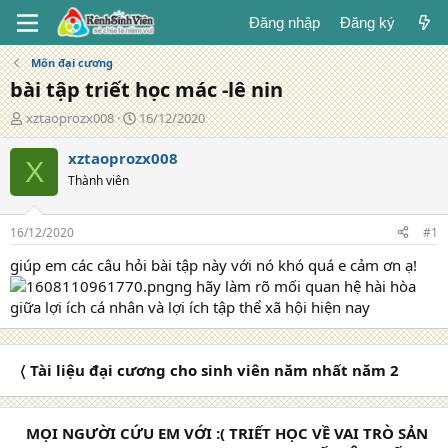
Đăng nhập
Đăng ký
Môn đại cương
bài tập triết học mác -lê nin
T
N
xztaoprozx008
16/12/2020
á
g
c
à
xztaoprozx008
X
g
y
Thành viên
i
đ
ả
ă
n
16/12/2020
#1
g
giúp em các câu hỏi bài tập này với nó khó quá e cảm ơn ạ!
ng hãy làm rõ mối quan hệ hài hòa
giữa lợi ích cá nhân và lợi ích tập thể xã hội hiện nay
〈 Tài liệu đại cương cho sinh viên năm nhất năm 2
MỌI NGƯỜI CỨU EM VỚI :( TRIẾT HỌC VỀ VAI TRÒ SẢN