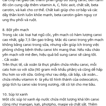
đó còn cung cấp thêm vitamin A, C, folic axit, chất sắt, beta
carotin, và kali cho cơ thể. Chất kali giúp cho cơ bắp và các
dây thần kinh luôn khỏe mạnh, beta carotin giảm nguy cơ
ung thu phổi và ruột.
8. Bột yến mạch
Trong các các loại hạt ngũ cốc, yến mạch có hàm lượng canxi
cao nhất, gấp 7,5 lần gạo trắng. Mặc dù canxi trong yến mạch
không bằng canxi trong sữa, nhưng vẫn giúp ích trong việc
phòng chống bệnh thiếu canxi khi mang thai. Nếu nấu cháo
yến mạch với mè đen, hiệu quả bổ sung canxi sẽ càng tốt.
. Cải xoăn
Trên thực tế, cải xoăn là thực phẩm chứa nhiều canxi, mỗi
calo hơn so với sữa (90 gram mỗi khẩu phần) và cũng dễ hấp
thu hơn so với sữa. Giống như rau diếp, cải bắp, cải xoăn…
chứa nhiều vitamin K- là yếu tố hình thành của osteocalcin,
giúp tích tụ canxi vào trong xương, rất có lợi cho mẹ bầu.
10. Súp lơ xanh
Một cốc súp lơ xanh ép nước chứa một lượng khá lớn canxi
cũng như mangan, kali, photpho, magie và chất sắt. Thêm