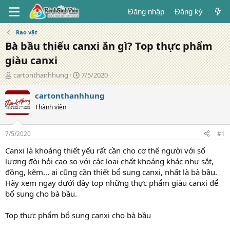
Đăng nhập
Đăng ký
Rao vặt
Bà bầu thiếu canxi ăn gì? Top thực phẩm
giàu canxi
T
N
cartonthanhhung
7/5/2020
á
g
c
à
cartonthanhhung
g
y
Thành viên
i
đ
ả
ă
n
7/5/2020
#1
g
Canxi là khoáng thiết yếu rất cần cho cơ thể người với số
lượng đòi hỏi cao so với các loại chất khoáng khác như sắt,
đồng, kẽm... ai cũng cần thiết bổ sung canxi, nhất là bà bầu.
Hãy xem ngay dưới đây top những thực phẩm giàu canxi để
bổ sung cho bà bầu.
Top thực phẩm bổ sung canxi cho bà bầu