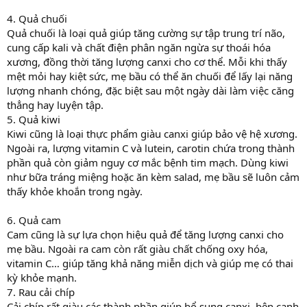
4. Quả chuối
Quả chuối là loại quả giúp tăng cường sự tập trung trí não,
cung cấp kali và chất điện phân ngăn ngừa sự thoái hóa
xương, đồng thời tăng lượng canxi cho cơ thể. Mỗi khi thấy
mệt mỏi hay kiệt sức, mẹ bầu có thể ăn chuối để lấy lại năng
lượng nhanh chóng, đặc biệt sau một ngày dài làm việc căng
thẳng hay luyện tập.
5. Quả kiwi
Kiwi cũng là loại thực phẩm giàu canxi giúp bảo vệ hệ xương.
Ngoài ra, lượng vitamin C và lutein, carotin chứa trong thành
phần quả còn giảm nguy cơ mắc bệnh tim mạch. Dùng kiwi
như bữa tráng miệng hoặc ăn kèm salad, mẹ bầu sẽ luôn cảm
thấy khỏe khoắn trong ngày.
6. Quả cam
Cam cũng là sự lựa chọn hiệu quả để tăng lượng canxi cho
mẹ bầu. Ngoài ra cam còn rất giàu chất chống oxy hóa,
vitamin C… giúp tăng khả năng miễn dịch và giúp mẹ có thai
kỳ khỏe mạnh.
7. Rau cải chíp
Cải chíp rất giàu các thành phần giúp bổ sung canxi, bên cạnh