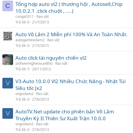
Tổng hợp auto vl2 ( thương hội , Autosell,Chip
C
10.0.2.1 .click chuột , ....)
conga0311
Rao vặt
Trả lời
0
21/7/2013
Auto Võ Lâm 2 Miễn phí 100% Và An Toàn Nhất.
autogamevolam2
Rao vặt
Trả lời
0
21/5/2015
Auto click tài nguyên chiến vl2
sinhvienngheovuotkho
Rao vặt
Trả lời
5
28/11/2012
V3-Auto 10.0.0 Vl2 Nhiều Chức Năng - Nhặt Túi
V
Siêu tốc Jx2
vngvolam2
Rao vặt
Trả lời
0
27/6/2013
AutoTV.Net update cho phiên bản Võ Lâm
V
Truyền Kỳ II Thiên Sư Xuất Trận 10.0.0
vngvolam2
Rao vặt
Trả lời
0
27/6/2013