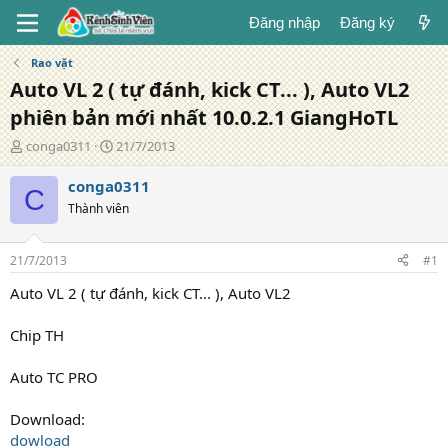
Đăng nhập
Đăng ký
Rao vặt
Auto VL 2 ( tự đánh, kick CT... ), Auto VL2
phiên bản mới nhất 10.0.2.1 GiangHoTL
T
N
conga0311
21/7/2013
á
g
c
à
conga0311
C
g
y
Thành viên
i
đ
ả
ă
n
21/7/2013
#1
g
Auto VL 2 ( tự đánh, kick CT... ), Auto VL2
Chip TH
Auto TC PRO
Download:
dowload