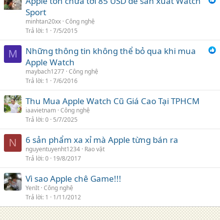
Apple tốn chưa tới 85 USD để sản xuất Watch
Sport
minhtan20xx
Công nghệ
Trả lời
1
7/5/2015
Những thông tin không thể bỏ qua khi mua
M
Apple Watch
maybach1277
Công nghệ
Trả lời
1
7/6/2016
Thu Mua Apple Watch Cũ Giá Cao Tại TPHCM
iaavietnam
Công nghệ
Trả lời
0
5/7/2025
6 sản phẩm xa xỉ mà Apple từng bán ra
N
nguyentuyenht1234
Rao vặt
Trả lời
0
19/8/2017
Vì sao Apple chê Game!!!
YenIt
Công nghệ
Trả lời
1
1/11/2012