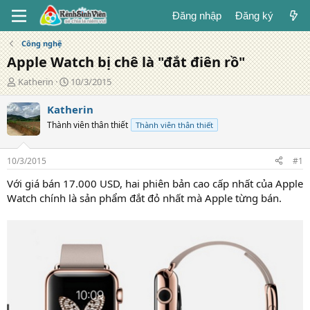
Đăng nhập
Đăng ký
Công nghệ
Apple Watch bị chê là "đắt điên rồ"
T
N
Katherin
10/3/2015
á
g
c
à
Katherin
g
y
Thành viên thân thiết
Thành viên thân thiết
i
đ
ả
ă
n
10/3/2015
#1
g
Với giá bán 17.000 USD, hai phiên bản cao cấp nhất của Apple
Watch chính là sản phẩm đắt đỏ nhất mà Apple từng bán.