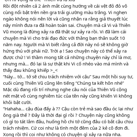
Rồi đột nhiên cả 2 ánh mắt cùng hướng về cái vệt đỏ đỏ vô
cùng nổi bật trên nền gra trải gi.ường màu trắng. Vi nghẹn
ngào không nói nên lời và cũng nhận ra rằng giả thuyết lúc
nãy mình đưa ra đã hoàn toàn sai. Chuyện mà cả Vi và Thiên
Vũ mong là đừng xảy ra đã thật sự xảy ra rồi. Vi đã làm cái
chuyện mà Vi cho trái đạo đức với thằng bạn thân suốt 10
năm nay. Người mà Vi biết rằng cả đời này nó sẽ không giờ
hứng thú với phái nữ. Trời ạ ! Sao chuyện này có thể xảy ra
được chứ ! Vi thầm mong tất cả những chuyện này chỉ là mơ,
nhưng mà… đó lại là sự thật khi Vi cố nhéo vào má mình và
thấy đau khủng khiếp >_<
“Này… tớ… tớ sẽ chịu trách nhiệm với cậu” Sau một hồi suy tư,
cuối cùng Thiên Vũ cũng lên tiếng “Chúng ta kết hôn nhé”
Mặc dù đang rối trí nhưng nghe câu nói của Thiên Vũ cộng
nét mặt vô cùng nghiêm túc của tên này cũng khiến Vi không
khỏi bật cười.
“Hahaha… cậu đùa đấy à ?? Cậu còn trẻ mà sao đầu óc lại như
ông già thế ? Đây là thời đại gì rồi ? Chuyện này cũng không
có gì to tát lắm đâu, huống hồ chi tớ cũng đâu có bắt cậu chịu
trách nhiệm. Cứ coi như là tình một đêm của 2 kẻ cô đơn đi.
Xong rồi thì coi như không có chuyện gì xảy ra nữa nha.