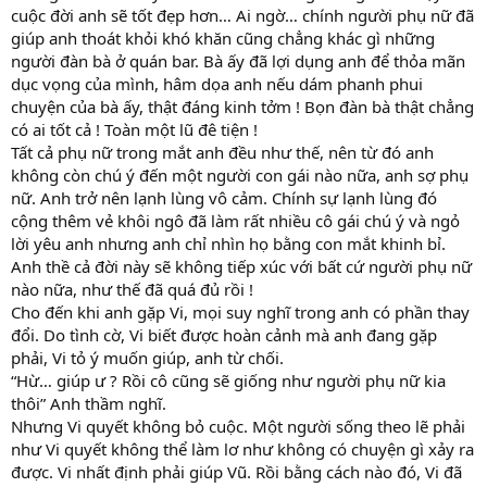
cuộc đời anh sẽ tốt đẹp hơn… Ai ngờ… chính người phụ nữ đã
giúp anh thoát khỏi khó khăn cũng chẳng khác gì những
người đàn bà ở quán bar. Bà ấy đã lợi dụng anh để thỏa mãn
dục vọng của mình, hâm dọa anh nếu dám phanh phui
chuyện của bà ấy, thật đáng kinh tởm ! Bọn đàn bà thật chẳng
có ai tốt cả ! Toàn một lũ đê tiện !
Tất cả phụ nữ trong mắt anh đều như thế, nên từ đó anh
không còn chú ý đến một người con gái nào nữa, anh sợ phụ
nữ. Anh trở nên lạnh lùng vô cảm. Chính sự lạnh lùng đó
cộng thêm vẻ khôi ngô đã làm rất nhiều cô gái chú ý và ngỏ
lời yêu anh nhưng anh chỉ nhìn họ bằng con mắt khinh bỉ.
Anh thề cả đời này sẽ không tiếp xúc với bất cứ người phụ nữ
nào nữa, như thế đã quá đủ rồi !
Cho đến khi anh gặp Vi, mọi suy nghĩ trong anh có phần thay
đổi. Do tình cờ, Vi biết được hoàn cảnh mà anh đang gặp
phải, Vi tỏ ý muốn giúp, anh từ chối.
“Hừ… giúp ư ? Rồi cô cũng sẽ giống như người phụ nữ kia
thôi” Anh thầm nghĩ.
Nhưng Vi quyết không bỏ cuộc. Một người sống theo lẽ phải
như Vi quyết không thể làm lơ như không có chuyện gì xảy ra
được. Vi nhất định phải giúp Vũ. Rồi bằng cách nào đó, Vi đã