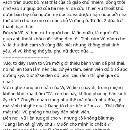
vạch trần được bộ mặt thật của cô giáo chủ nhiệm, đồng thời
nhờ vào sự giúp đỡ của ba mẹ, Vi đã cứu Thiên Vũ thoát khỏi
được bàn tay của người mẹ độc ác và được nhận nuôi bởi nhà
thờ dành cho trẻ mồ côi gần chỗ Vi đang ở. Từ đó, 2 đứa trở
thành bạn thân.
Đối với Vũ, Vi hơn cả 1 người bạn, là ân nhân, là người đã
giúp anh thoát khỏi cuộc sống đen tối. Tình cảm Vũ dành cho
Vi là thứ tình cảm vô cùng đặc biệt nhưng không phải tình
yêu. Vì Vũ không thể yêu phụ nữ được nữa….
--------------------------------
“Alo, tớ đây ! Bạn tớ vừa mới giới thiệu bệnh viện để phá thai,
nó nói an toàn lắm nên câu cứ yên tâm, bệnh viện đó ở số abc
đường xyz. Giờ tớ sẽ đến đó luôn, cậu rảnh thì ghé qua đó
nha !”
Vừa nghe xong tin nhắn của Vi, Vũ liền chạy đi, trong miệng
không khỏi rủa thầm “Cái con bé này, không phải bị thần kinh
ấy chứ ? Chuyện quan trọng như thế mà nói cứ như đùa, gì
mà rảnh thì ghé qua ? Đang tổ chức tiệc à ? Aizzz… Thật điên
mất thôi” Vũ phóng như bay đến bệnh viện.
Đến nơi, Vũ liên tục gọi cho Vi nhưng cô không bắt máy
“Đang làm cái gì vậy chứ ? Muốn cho mình lo chết à ?”