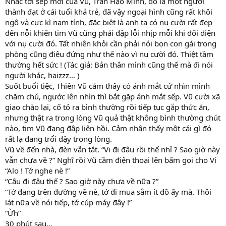
Nhắc tới sếp mới của Vũ, Trần Hạo Minh, đó là một người
thành đạt ở cái tuổi khá trẻ, đã vậy ngoại hình cũng rất khôi
ngô và cực kì nam tính, đặc biệt là anh ta có nụ cười rất đẹp
đến nỗi khiến tim Vũ cũng phải đập lỗi nhịp mỗi khi đối diện
với nụ cười đó. Tất nhiên khỏi cần phải nói bọn con gái trong
phòng cũng điêu đứng như thế nào vì nụ cười đó. Thiệt tầm
thường hết sức ! (Tác giả: Bản thân mình cũng thế mà đi nói
người khác, haizzz… )
Suốt buổi tiệc, Thiên Vũ cảm thấy có ánh mắt cứ nhìn mình
chăm chú, ngước lên nhìn thì bắt gặp ánh mắt sếp. Vũ cười xã
giao chào lại, cố tỏ ra bình thường rồi tiếp tục gắp thức ăn,
nhưng thật ra trong lòng Vũ quả thật không bình thường chút
nào, tim Vũ đang đập liên hồi. Cảm nhận thấy một cái gì đó
rất lạ đang trổi dậy trong lòng.
Vũ về đến nhà, đèn vẫn tắt. “Vi đi đâu rồi thế nhỉ ? Sao giờ này
vẫn chưa về ?” Nghĩ rồi Vũ cầm điện thoại lên bấm gọi cho Vi
“Alo ! Tớ nghe nè !”
“Cậu đi đâu thế ? Sao giờ này chưa về nữa ?”
“Tớ đang trên đường về nè, tớ đi mua sắm ít đồ ấy mà. Thôi
lát nữa về nói tiếp, tớ cúp máy đây !”
“Ừh”
30 phút sau…