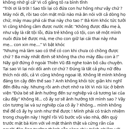
không nhớ gì cả” Vi cố gắng tỏ ra bình tĩnh
“Trời ơi là trời ! Sao tôi lại có đứa con hư hỏng như vậy chứ ?
Mày nói đi, rồi tao còn mặt mũi nào mà ăn nói với cả dòng họ
chứ, mày mau phá cái thai này cho tao !” Bà Kim khóc tức tưởi
Vi cũng không cầm được nước mắt: “Không được đâu mẹ à,
như vậy là rất tội lỗi, đứa trẻ không có tội, con sẽ một mình
nuôi đứa bé được mà, mẹ cho con giữ lại cái thai này nha
mẹ… con xin mẹ….” Vi bật khóc
“Nhưng mà làm sao có thể có con khi chưa có chồng được
chứ ? Ba mày nhất định sẽ không tha cho mày đâu con à !”
Nãy giờ đứng ở ngoài Thiên Vũ đã nghe toàn bộ câu chuyện.
Tại sao Vi lại nói dối anh cơ chứ ? Đúng là tất cả phụ nữ đều
thích nói dối, cả Vi cũng không ngoại lệ. Không lẽ mình không
đáng tin cậy đến thế sao ? Anh không khỏi tức giận khi nghĩ
đến điều này. Nhưng rồi anh chợt nhớ ra lời Vi nói lúc ở bệnh
viện “Đứa bé sẽ ảnh hưởng đến sự nghiệp và cả tương lai của
cậu đấy” Không lẽ… cô ấy sợ sẽ ảnh hưởng tới mình sao ? Vậy
còn tương lai và sự nghiệp của cô ấy ? Không… mình không
thể để cô ấy hy sinh như thế được ! Mình phải có trách nhiệm
trong chuyện này ! Nghĩ rồi Vũ bước vội vào nhà, đến quỳ
trước mặt bà Kim với vẻ mặt thành thật và cứng rắn của