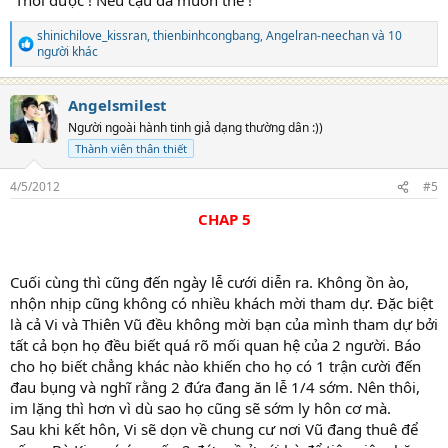
“Thôi được ! Nếu cậu đã muốn thế !”
shinichilove_kissran
,
thienbinhcongbang
,
Angelran-neechan
và 10
R
người khác
e
a
c
Angelsmilest
t
Người ngoài hành tinh giả dạng thường dân :))
i
o
Thành viên thân thiết
n
s
4/5/2012
#5
:
CHAP 5​
Cuối cùng thì cũng đến ngày lễ cưới diễn ra. Không ồn ào,
nhộn nhịp cũng không có nhiều khách mời tham dự. Đặc biệt
là cả Vi và Thiên Vũ đều không mời bạn của mình tham dự bởi
tất cả bọn họ đều biết quá rõ mối quan hệ của 2 người. Báo
cho họ biết chẳng khác nào khiến cho họ có 1 trận cười đến
đau bụng và nghĩ rằng 2 đứa đang ăn lễ 1/4 sớm. Nên thôi,
im lặng thì hơn vì dù sao họ cũng sẽ sớm ly hôn cơ mà.
Sau khi kết hôn, Vi sẽ dọn về chung cư nơi Vũ đang thuê để