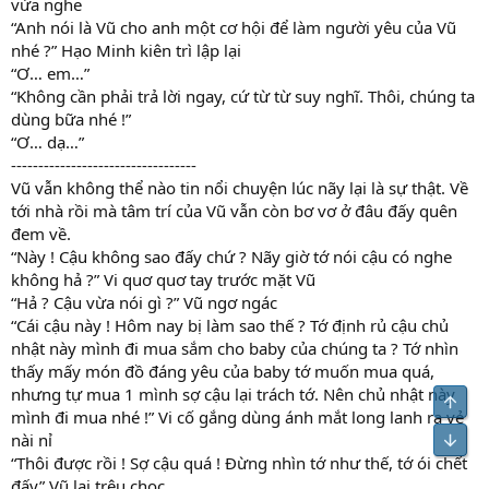
vừa nghe
“Anh nói là Vũ cho anh một cơ hội để làm người yêu của Vũ
nhé ?” Hạo Minh kiên trì lập lại
“Ơ… em…”
“Không cần phải trả lời ngay, cứ từ từ suy nghĩ. Thôi, chúng ta
dùng bữa nhé !”
“Ơ… dạ…”
----------------------------------
Vũ vẫn không thể nào tin nổi chuyện lúc nãy lại là sự thật. Về
tới nhà rồi mà tâm trí của Vũ vẫn còn bơ vơ ở đâu đấy quên
đem về.
“Này ! Cậu không sao đấy chứ ? Nãy giờ tớ nói cậu có nghe
không hả ?” Vi quơ quơ tay trước mặt Vũ
“Hả ? Cậu vừa nói gì ?” Vũ ngơ ngác
“Cái cậu này ! Hôm nay bị làm sao thế ? Tớ định rủ cậu chủ
nhật này mình đi mua sắm cho baby của chúng ta ? Tớ nhìn
thấy mấy món đồ đáng yêu của baby tớ muốn mua quá,
nhưng tự mua 1 mình sợ cậu lại trách tớ. Nên chủ nhật này
Top
mình đi mua nhé !” Vi cố gắng dùng ánh mắt long lanh ra vẻ
nài nỉ
Bot
“Thôi được rồi ! Sợ cậu quá ! Đừng nhìn tớ như thế, tớ ói chết
đấy” Vũ lại trêu chọc