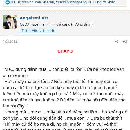
Dạ Lữ
,
shinichilove_kissran
,
thienbinhcongbang
và 11 người khác
R
e
a
Angelsmilest
c
t
Người ngoài hành tinh giả dạng thường dân :))
i
Thành viên thân thiết
o
n
s
1/5/2012
#3
:
CHAP 3
“Mẹ… đừng đánh nữa…. con biết lỗi rồi” Đứa bé khóc lóc van
xin mẹ mình
“Hừ… mày mà biết lỗi à ? Nếu mày biết lỗi thì mày đâu có
dám cãi lời tao. Tại sao tao kêu mày đi làm ở quán bar để
kiếm tiền mà mày không chịu hả ? Mày có biết tao nuôi mày
cực khổ đến cỡ nào không ? Đã đến lúc mày nên đền đáp cho
tao rồi đấy !”
“Nhưng mà… mẹ ơi… mấy bà ở đó đáng sợ lắm… họ không để
con yên… họ đòi dùng tiền để… mua con…” Đứa bé thút thít
“Thì mày cứ để họ mua đi, họ chỉ muốn 1 đêm vui vẻ thôi,