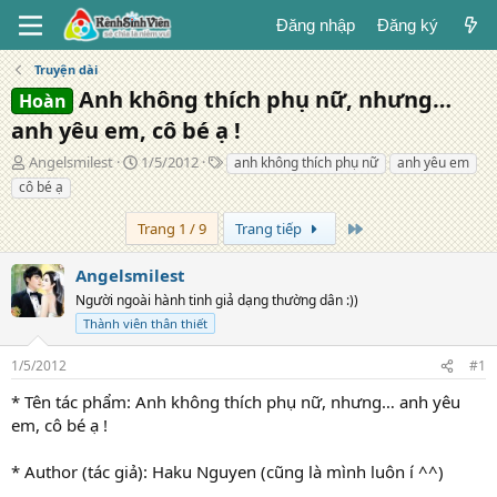
Đăng nhập
Đăng ký
Truyện dài
Anh không thích phụ nữ, nhưng…
Hoàn
anh yêu em, cô bé ạ !
T
N
T
Angelsmilest
1/5/2012
anh không thích phụ nữ
anh yêu em
á
g
ừ
cô bé ạ
c
à
k
g
y
h
Trang cuối
Trang 1 / 9
Trang tiếp
i
đ
ó
ả
ă
a
Angelsmilest
n
Người ngoài hành tinh giả dạng thường dân :))
g
Thành viên thân thiết
1/5/2012
#1
* Tên tác phẩm: Anh không thích phụ nữ, nhưng… anh yêu
em, cô bé ạ !
* Author (tác giả): Haku Nguyen (cũng là mình luôn í ^^)