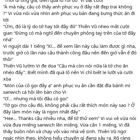
“Thôi đi ông già, diễn quá lố rồi đó” Vi bật cười
“À mà này, cậu có thấy anh phục vụ ở đây rất đẹp trai không
?” Vi vừa nói vừa nhìn anh phục vụ bàn đang bưng thức ăn đi
tới
“Ừm, đó là lý do tớ hay tới đây đó” Thiên Vũ nheo mắt cười
gian “Đừng có mà nghĩ đến chuyện phỏng tay trên của tớ đấy
nhá”
Vi nguýt dài 1 tiếng “Xí… để xem lần này cậu làm được gì nha,
trước giờ có lần nào cậu thành công đâu nên đến giờ vẫn ế đó
thôi”
Thiên Vũ lườm Vi đe dọa “Cậu mà còn nói nữa là tớ cho ăn
nhéo đấy”. Biết mình đã quá lố nên Vi chỉ biết le lưỡi và cười
xòa
“Món của cô gọi đây ạ” anh phục vụ ân cần đặt đĩa bánh mì
sanwich cá hồi lên bàn cho Vi
“Ơ… nhưng mà tôi đâu có gọi”
“Tớ gọi cho cậu đó, không phải cậu rất thích món này sao ? Ở
đây làm món này là ngon nhất đấy”
“Hee… Thanks cậu nhiều nha, để tớ thử xem” Vi vui vẻ vừa nói
vừa đưa miếng sanwich lên miệng. Vừa cắn 1 miếng, Vi đã
thấy buồn nôn và chạy vội vào nhà vệ sinh. Thiên Vũ ngơ
ngác nhìn theo, không hiểu chuyện gì đang xảy ra. Rõ ràng