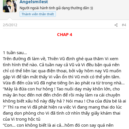
Angelsmilest
c
t
Người ngoài hành tinh giả dạng thường dân :))
i
Thành viên thân thiết
o
n
s
2/5/2012
#4
:
CHAP 4​
1 tuần sau…
Trên đường đi làm về, Thiên Vũ định ghé qua thăm Vi xem
tình hình thế nào. Cả tuần nay cả Vũ và Vi đều bận quá nên
chỉ có thể liên lạc qua điện thoại, bởi vậy hôm nay Vũ muốn
gặp Vi để tận mắt thấy Vi vẫn ổn thì Vũ mới có thể yên tâm.
Vừa đi đến cửa Vũ đã nghe tiếng ồn ào phát ra từ trong nhà…
“Mày là đứa con hư hỏng ! Tao nuôi dạy mày khôn lớn, cho
mày ăn học đến nơi đến chốn để rồi mày làm ra cái chuyện
không biết xấu hổ này đấy hả ? Nói mau ! Cha của đứa bé là ai
?” Thì ra mẹ Vi đã phát hiện ra việc Vi đang mang thai do lúc
đang dọn phòng cho Vi đã tình cờ nhìn thấy giấy khám thai
của Vi trong hộc tủ
“Con… con không biết là ai cả…hôm đó con say quá nên