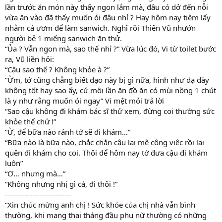
lần trước ăn món này thấy ngon lắm mà, đâu có dở đến nỗi
vừa ăn vào đã thấy muốn ói đâu nhỉ ? Hay hôm nay tiệm lấy
nhằm cá ươm để làm sanwich. Nghĩ rồi Thiên Vũ nhướn
người bẻ 1 miếng sanwich ăn thử.
“Ủa ? Vẫn ngon mà, sao thế nhỉ ?” Vừa lúc đó, Vi từ toilet bước
ra, Vũ liền hỏi:
“Cậu sao thế ? Không khỏe à ?”
“Ừm, tớ cũng chẳng biết dạo này bị gì nữa, hình như dạ dày
không tốt hay sao ấy, cứ mỗi lần ăn đồ ăn có mùi nồng 1 chút
là y như rằng muốn ói ngay” Vi mệt mỏi trả lời
“Sao cậu không đi khám bác sĩ thử xem, đừng coi thường sức
khỏe thế chứ !”
“Ừ, để bữa nào rảnh tớ sẽ đi khám…”
“Bữa nào là bữa nào, chắc chắn cậu lại mê công việc rồi lại
quên đi khám cho coi. Thôi để hôm nay tớ đưa cậu đi khám
luôn”
“Ơ… nhưng mà…”
“Không nhưng nhị gì cả, đi thôi !”
---------------------------
“Xin chúc mừng anh chị ! Sức khỏe của chị nhà vẫn bình
thường, khi mang thai tháng đầu phụ nữ thường có những