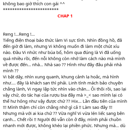
không bao giờ thích con gái ^^
************************
CHAP 1
Reng !...Reng !...
Tiếng điện thoại báo thức làm Vi sực tỉnh. Nhìn đồng hồ, đã
đến giờ đi làm, nhưng Vi không muốn đi làm một chút xíu
nào. Đầu Vi nhức như búa bổ, hôm qua đúng là Vi đã uống
quá nhiều rồi, đến nỗi không còn nhớ làm cách nào mà mình
về được đến… nhà… Nhà sao ?? Hình như đây đâu phải nhà
mình ??
Vi bật dậy, nhìn xung quanh, khung cảnh lạ hoắc, mà hình
như…. đây là khách sạn thì phải. Linh tính mách bảo chuyện
chẳng lành, Vi ngay lập tức nhìn vào chăn… Ôi thôi rồi, sao lại
vậy chứ, do tác hại của rượu bia đây mà >_< sao mình lại có
thể hư hỏng như vậy được chứ ?? Hix… Lần đầu tiên của mình
!!! Mình thậm chí còn chẳng nhớ gì cả !! Làm sao đây !!!
Nhưng mà với ai kia chứ ?? Vừa nghĩ Vi vừa lén liếc sang bên
cạnh… Chết rồi !! Người đó vẫn còn ở đây, mình phải chuồn
nhanh mới được, không khéo lại phiền phức. Nhưng mà… dù