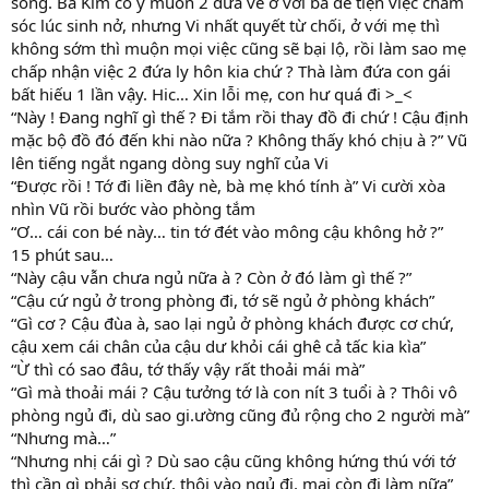
sống. Bà Kim có ý muốn 2 đứa về ở với bà để tiện việc chăm
sóc lúc sinh nở, nhưng Vi nhất quyết từ chối, ở với mẹ thì
không sớm thì muộn mọi việc cũng sẽ bại lộ, rồi làm sao mẹ
chấp nhận việc 2 đứa ly hôn kia chứ ? Thà làm đứa con gái
bất hiếu 1 lần vậy. Hic… Xin lỗi mẹ, con hư quá đi >_<
“Này ! Đang nghĩ gì thế ? Đi tắm rồi thay đồ đi chứ ! Cậu định
mặc bộ đồ đó đến khi nào nữa ? Không thấy khó chịu à ?” Vũ
lên tiếng ngắt ngang dòng suy nghĩ của Vi
“Được rồi ! Tớ đi liền đây nè, bà mẹ khó tính à” Vi cười xòa
nhìn Vũ rồi bước vào phòng tắm
“Ơ… cái con bé này… tin tớ đét vào mông cậu không hở ?”
15 phút sau…
“Này cậu vẫn chưa ngủ nữa à ? Còn ở đó làm gì thế ?”
“Cậu cứ ngủ ở trong phòng đi, tớ sẽ ngủ ở phòng khách”
“Gì cơ ? Cậu đùa à, sao lại ngủ ở phòng khách được cơ chứ,
cậu xem cái chân của cậu dư khỏi cái ghê cả tấc kia kìa”
“Ừ thì có sao đâu, tớ thấy vậy rất thoải mái mà”
“Gì mà thoải mái ? Cậu tưởng tớ là con nít 3 tuổi à ? Thôi vô
phòng ngủ đi, dù sao gi.ường cũng đủ rộng cho 2 người mà”
“Nhưng mà…”
“Nhưng nhị cái gì ? Dù sao cậu cũng không hứng thú với tớ
thì cần gì phải sợ chứ, thôi vào ngủ đi, mai còn đi làm nữa”