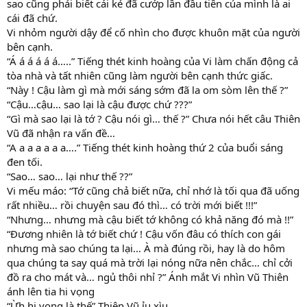
sao cũng phải biết cái kẻ đã cướp lần đầu tiên của mình là ai
cái đã chứ.
Vi nhỏm người dậy để cố nhìn cho được khuôn mặt của người
bên cạnh.
“Á á á á á á…..” Tiếng thét kinh hoàng của Vi làm chấn động cả
tòa nhà và tất nhiên cũng làm người bên cạnh thức giấc.
“Này ! Cậu làm gì mà mới sáng sớm đã la om sòm lên thế ?”
“Cậu…cậu… sao lại là cậu được chứ ???”
“Gì mà sao lại là tớ ? Cậu nói gì… thế ?” Chưa nói hết câu Thiên
Vũ đã nhận ra vấn đề…
“A a a a a a a….” Tiếng thét kinh hoàng thứ 2 của buổi sáng
đen tối.
“Sao… sao… lại như thế ??”
Vi mếu máo: “Tớ cũng chả biết nữa, chỉ nhớ là tối qua đã uống
rất nhiều… rồi chuyện sau đó thì… có trời mới biết !!!”
“Nhưng… nhưng mà cậu biết tớ không có khả năng đó mà !!”
“Đương nhiên là tớ biết chứ ! Cậu vốn đâu có thích con gái
nhưng mà sao chúng ta lại… À mà đúng rồi, hay là do hôm
qua chúng ta say quá mà trời lại nóng nữa nên chắc… chỉ cởi
đồ ra cho mát và… ngủ thôi nhỉ ?” Ánh mắt Vi nhìn Vũ Thiên
ánh lên tia hi vọng
“Ừh hi vọng là thế” Thiên Vũ ỉu xìu