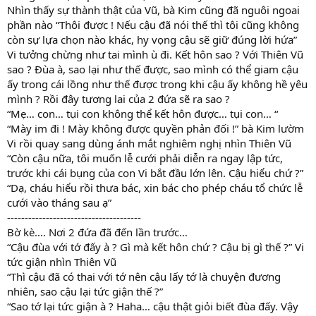
Nhìn thấy sự thành thật của Vũ, bà Kim cũng đã nguôi ngoai
phần nào “Thôi được ! Nếu cậu đã nói thế thì tôi cũng không
còn sự lựa chọn nào khác, hy vọng cậu sẽ giữ đúng lời hứa”
Vi tưởng chừng như tai mình ù đi. Kết hôn sao ? Với Thiên Vũ
sao ? Đùa à, sao lại như thế được, sao mình có thể giam cậu
ấy trong cái lồng như thế được trong khi cậu ấy không hề yêu
mình ? Rồi đây tương lai của 2 đứa sẽ ra sao ?
“Mẹ… con… tụi con không thể kết hôn được… tụi con… “
“Mày im đi ! Mày không được quyền phản đối !” bà Kim lườm
Vi rồi quay sang dùng ánh mắt nghiêm nghị nhìn Thiên Vũ
“Còn cậu nữa, tôi muốn lễ cưới phải diễn ra ngay lập tức,
trước khi cái bụng của con Vi bắt đầu lớn lên. Cậu hiểu chứ ?”
“Dạ, cháu hiểu rồi thưa bác, xin bác cho phép cháu tổ chức lễ
cưới vào tháng sau ạ”
--------------------------------------
Bờ kè…. Nơi 2 đứa đã đến lần trước…
“Cậu đùa với tớ đấy à ? Gì mà kết hôn chứ ? Cậu bị gì thế ?” Vi
tức giận nhìn Thiên Vũ
“Thì cậu đã có thai với tớ nên cậu lấy tớ là chuyện đương
nhiên, sao cậu lại tức giận thế ?”
“Sao tớ lại tức giận à ? Haha… cậu thật giỏi biết đùa đấy. Vậy