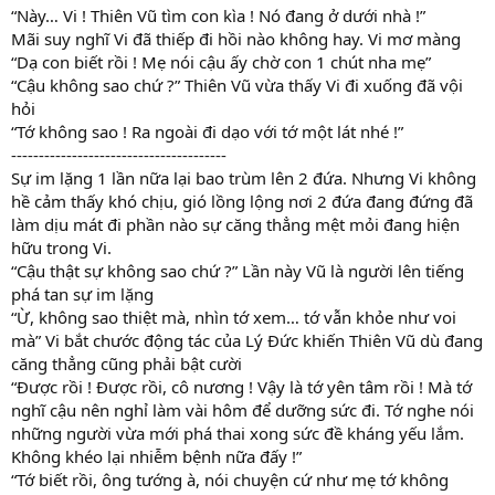
“Này… Vi ! Thiên Vũ tìm con kìa ! Nó đang ở dưới nhà !”
Mãi suy nghĩ Vi đã thiếp đi hồi nào không hay. Vi mơ màng
“Dạ con biết rồi ! Mẹ nói cậu ấy chờ con 1 chút nha mẹ”
“Cậu không sao chứ ?” Thiên Vũ vừa thấy Vi đi xuống đã vội
hỏi
“Tớ không sao ! Ra ngoài đi dạo với tớ một lát nhé !”
---------------------------------------
Sự im lặng 1 lần nữa lại bao trùm lên 2 đứa. Nhưng Vi không
hề cảm thấy khó chịu, gió lồng lộng nơi 2 đứa đang đứng đã
làm dịu mát đi phần nào sự căng thẳng mệt mỏi đang hiện
hữu trong Vi.
“Cậu thật sự không sao chứ ?” Lần này Vũ là người lên tiếng
phá tan sự im lặng
“Ừ, không sao thiệt mà, nhìn tớ xem… tớ vẫn khỏe như voi
mà” Vi bắt chước động tác của Lý Đức khiến Thiên Vũ dù đang
căng thẳng cũng phải bật cười
“Được rồi ! Được rồi, cô nương ! Vậy là tớ yên tâm rồi ! Mà tớ
nghĩ cậu nên nghỉ làm vài hôm để dưỡng sức đi. Tớ nghe nói
những người vừa mới phá thai xong sức đề kháng yếu lắm.
Không khéo lại nhiễm bệnh nữa đấy !”
“Tớ biết rồi, ông tướng à, nói chuyện cứ như mẹ tớ không