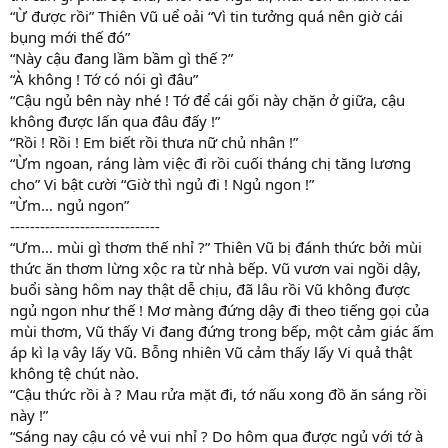
“Ừ được rồi” Thiên Vũ uể oải “Vì tin tưởng quá nên giờ cái
bụng mới thế đó”
“Này cậu đang lầm bầm gì thế ?”
“À không ! Tớ có nói gì đâu”
“Cậu ngủ bên này nhé ! Tớ để cái gối này chặn ở giữa, cậu
không được lấn qua đâu đấy !”
“Rồi ! Rồi ! Em biết rồi thưa nữ chủ nhân !”
“Ừm ngoan, ráng làm việc đi rồi cuối tháng chị tăng lương
cho” Vi bật cười “Giờ thì ngủ đi ! Ngủ ngon !”
“Ừm… ngủ ngon”
------------------------------
“Ưm… mùi gì thơm thế nhỉ ?” Thiên Vũ bị đánh thức bởi mùi
thức ăn thơm lừng xộc ra từ nhà bếp. Vũ vươn vai ngồi dậy,
buổi sàng hôm nay thật dễ chịu, đã lâu rồi Vũ không được
ngủ ngon như thế ! Mơ màng đứng dậy đi theo tiếng gọi của
mùi thơm, Vũ thấy Vi đang đứng trong bếp, một cảm giác ấm
áp kì lạ vây lấy Vũ. Bỗng nhiên Vũ cảm thấy lấy Vi quả thật
không tệ chút nào.
“Cậu thức rồi à ? Mau rửa mặt đi, tớ nấu xong đồ ăn sáng rồi
này !”
“Sáng nay cậu có vẻ vui nhỉ ? Do hôm qua được ngủ với tớ à