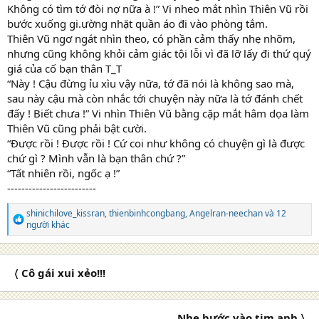
Không có tìm tớ đòi nợ nữa à !” Vi nheo mắt nhìn Thiên Vũ rồi
bước xuống gi.ường nhặt quần áo đi vào phòng tắm.
Thiên Vũ ngơ ngát nhìn theo, có phần cảm thấy nhẹ nhõm,
nhưng cũng không khỏi cảm giác tội lỗi vì đã lỡ lấy đi thứ quý
giá của cố bạn thân T_T
“Này ! Cậu đừng ỉu xìu vậy nữa, tớ đã nói là không sao mà,
sau này cậu mà còn nhắc tới chuyện này nữa là tớ đánh chết
đấy ! Biết chưa !” Vi nhìn Thiên Vũ bằng cặp mắt hâm dọa làm
Thiên Vũ cũng phải bật cười.
“Được rồi ! Được rồi ! Cứ coi như không có chuyện gì là được
chứ gì ? Mình vẫn là bạn thân chứ ?”
“Tất nhiên rồi, ngốc ạ !”
-------------------------
shinichilove_kissran
,
thienbinhcongbang
,
Angelran-neechan
và 12
R
người khác
e
a
c
t
〈 Cô gái xui xẻo!!!
i
o
n
s
Nhẹ bước vào tim anh 〉