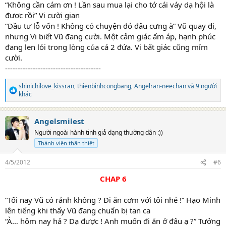
“Không cần cám ơn ! Lần sau mua lại cho tớ cái váy dạ hội là
được rồi” Vi cười gian
“Đầu tư lỗ vốn ! Không có chuyện đó đâu cưng à” Vũ quay đi,
nhưng Vi biết Vũ đang cười. Một cảm giác ấm áp, hạnh phúc
đang len lỏi trong lòng của cả 2 đứa. Vi bất giác cũng mỉm
cười.
--------------------------------------
shinichilove_kissran
,
thienbinhcongbang
,
Angelran-neechan
và 9 người
R
khác
e
a
c
Angelsmilest
t
Người ngoài hành tinh giả dạng thường dân :))
i
o
Thành viên thân thiết
n
s
4/5/2012
#6
:
CHAP 6
“Tối nay Vũ có rảnh không ? Đi ăn cơm với tôi nhé !” Hạo Minh
lên tiếng khi thấy Vũ đang chuẩn bị tan ca
“À… hôm nay hả ? Dạ được ! Anh muốn đi ăn ở đâu ạ ?” Tưởng