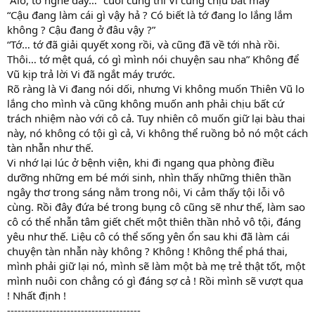
“Alo, tớ nghe đây…” cuối cùng thì Vi cũng chịu bắt máy
“Cậu đang làm cái gì vậy hả ? Có biết là tớ đang lo lắng lắm
không ? Cậu đang ở đâu vậy ?”
“Tớ… tớ đã giải quyết xong rồi, và cũng đã về tới nhà rồi.
Thôi… tớ mệt quá, có gì mình nói chuyện sau nha” Không để
Vũ kịp trả lời Vi đã ngắt máy trước.
Rõ ràng là Vi đang nói dối, nhưng Vi không muốn Thiên Vũ lo
lắng cho mình và cũng không muốn anh phải chịu bất cứ
trách nhiệm nào với cô cả. Tuy nhiên cô muốn giữ lại bàu thai
này, nó không có tội gì cả, Vi không thể ruồng bỏ nó một cách
tàn nhẫn như thế.
Vi nhớ lại lúc ở bệnh viện, khi đi ngang qua phòng điều
dưỡng những em bé mới sinh, nhìn thấy những thiên thần
ngây thơ trong sáng nằm trong nôi, Vi cảm thấy tội lỗi vô
cùng. Rồi đây đứa bé trong bụng cô cũng sẽ như thế, làm sao
cô có thể nhẫn tâm giết chết một thiên thần nhỏ vô tội, đáng
yêu như thế. Liệu cô có thể sống yên ổn sau khi đã làm cái
chuyện tàn nhẫn này không ? Không ! Không thể phá thai,
mình phải giữ lại nó, mình sẽ làm một bà mẹ trẻ thật tốt, một
mình nuôi con chẳng có gì đáng sợ cả ! Rồi mình sẽ vượt qua
! Nhất định !
--------------------------------------