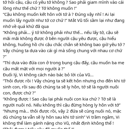
tớ hỏi cậu, cậu có yêu tớ không ? Sao phải giam mình vào cái
lồng như thế chứ ? Tớ không muốn !”
“Cậu không muốn kết hôn với tớ à ? Đúng vậy nhỉ ! Ai lại
muốn lấy người như tớ cơ chứ !” Mắt Vũ tối sầm lại như đang
nhớ về quá khứ đã qua
“Không phải… ý tớ không phải như thế… nếu lấy tớ, cậu sẽ
mãi mãi không được ở bên người cậu yêu được, cậu hiểu
không, huống hồ chi cậu chắc chắn sẽ không bao giờ yêu tớ ?
Vậy chúng ta dựa vào cái gì mà sống chung với nhau cơ chứ
?”
“Thì dựa vào đứa con ở trong bụng cậu đấy, cậu muốn ba mẹ
cậu mất mặt với mọi người à ?”
Đuối lý, Vi không cách nào bác bỏ lời của Vũ…
“Thôi được rồi ! Vậy chúng ta sẽ kết hôn nhưng cho đến khi tớ
sinh con, rồi sau đó chúng ta sẽ ly hôn, tớ sẽ là người nuôi
con, được chứ ?”
“Không được ! Sao cậu lại phải nuôi con kia chứ ? Tớ sẽ là
người nuôi nó. Nếu không thì cậu đừng hòng ly hôn với tớ”
“Nhưng mà… thôi được rồi, vậy 2 đứa sẽ cùng nuôi nó, mặc
dù chúng ta vẫn sẽ ly hôn sau khi tớ sinh” Vi trầm ngâm, Vi
không thể làm gánh nặng cho Vũ, nhất định không thể !