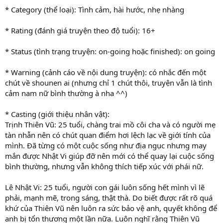
* Category (thể loại): Tình cảm, hài hước, nhẹ nhàng
* Rating (đánh giá truyện theo độ tuổi): 16+
* Status (tình trạng truyện: on-going hoặc finished): on going
* Warning (cảnh cáo về nội dung truyện): có nhắc đến một
chút về shounen ai (nhưng chỉ 1 chút thôi, truyện vẫn là tình
cảm nam nữ bình thường à nha ^^)
* Casting (giới thiệu nhân vật):
Trịnh Thiên Vũ: 25 tuổi, chàng trai mồ côi cha và có người mẹ
tàn nhẫn nên có chút quan điểm hơi lệch lạc về giới tính của
mình. Đã từng có một cuộc sống như địa ngục nhưng may
mắn được Nhật Vi giúp đỡ nên mới có thể quay lại cuộc sống
bình thường, nhưng vẫn không thích tiếp xúc với phái nữ.
Lê Nhật Vi: 25 tuổi, người con gái luôn sống hết mình vì lẽ
phải, mạnh mẽ, trong sáng, thật thà. Do biết được rất rõ quá
khứ của Thiên Vũ nên luôn ra sức bảo vệ anh, quyết không để
anh bị tổn thương một lần nữa. Luôn nghĩ rằng Thiên Vũ