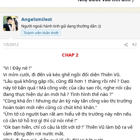
:
Angelsmilest
Người ngoài hành tinh giả dạng thường dân :))
Thành viên thân thiết
1/5/2012
#2
CHAP 2​
“Vi ! Đây nè !”
Vi mỉm cười, đi đến và kéo ghế ngồi đối diện Thiên Vũ.
“Lâu quá không gặp rồi, cũng đã hơn 1 tháng rồi nhỉ ? Dạo
này tớ bận quá ! Mà công việc của cậu sao rồi, nghe nói cậu
đang thực hiện dự án mới hả ? Tình hình thế nào ?”
“Cũng khá ổn ! Nhưng dự án kỳ này tấn công vào thị trường
hoàn toàn mới nên cũng có chút khó khăn.”
“Ừm tớ có người bạn rất am hiểu về thị trường này nên nếu
có cần tớ hỗ trợ gì thì cứ nói nhé !”
“Ok bạn hiền, chỉ có cậu là tốt với tớ !” Thiên Vũ làm bộ ra vẻ
cảm động đến rơi nước mắt.