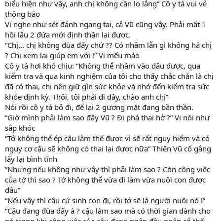
biểu hiện như vậy, anh chị không cần lo lắng” Cô y tá vui vẻ
thông báo
Vi nghe như sét đánh ngang tai, cả Vũ cũng vậy. Phải mất 1
hồi lâu 2 đứa mới định thần lại được.
“Chị… chị không đùa đấy chứ ?? Có nhầm lẫn gì không hả chị
? Chị xem lại giúp em với !” Vi mếu máo
Cô y tá hơi khó chịu: “Không thể nhầm vào đâu được, qua
kiểm tra và qua kinh nghiệm của tôi cho thấy chắc chắn là chị
đã có thai, chị nên giữ gìn sức khỏe và nhớ đến kiểm tra sức
khỏe định kỳ. Thôi, tôi phải đi đây, chào anh chị”
Nói rồi cô y tá bỏ đi, để lại 2 gương mặt đang bần thần.
“Giờ mình phải làm sao đây Vũ ? Đi phá thai hở ?” Vi nói như
sắp khóc
“Tớ không thể ép cậu làm thế được vì sẽ rất nguy hiểm và có
nguy cơ cậu sẽ không có thai lại được nữa” Thiên Vũ cố gắng
lấy lại bình tĩnh
”Nhưng nếu không như vậy thì phải làm sao ? Còn công việc
của tớ thì sao ? Tớ không thể vừa đi làm vừa nuôi con được
đâu”
“Nếu vậy thì cậu cứ sinh con đi, rồi tớ sẽ là người nuôi nó !”
“Cậu đang đùa đấy à ? cậu làm sao mà có thời gian dành cho