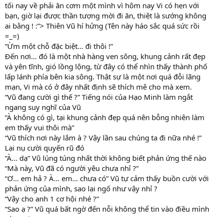
tối nay về phải ăn cơm một mình vì hôm nay Vi có hẹn với
bạn, giờ lại được thần tượng mời đi ăn, thiệt là sướng không
ai bằng ! :”> Thiên Vũ hí hửng (Tên này háo sắc quá sức rồi
=_=)
“Ừm một chỗ đặc biệt… đi thôi !”
Đến nơi... đó là một nhà hàng ven sông, khung cảnh rất đẹp
và yên tĩnh, gió lồng lộng, từ đây có thể nhìn thấy thành phố
lấp lánh phía bên kia sông. Thật sự là một nơi quá đỗi lãng
mạn, Vi mà có ở đây nhất định sẽ thích mê cho mà xem.
“Vũ đang cười gì thế ?” Tiếng nói của Hạo Minh làm ngắt
ngang suy nghĩ của Vũ
“À không có gì, tại khung cảnh đẹp quá nên bỗng nhiên làm
em thấy vui thôi mà”
“Vũ thích nơi này lắm à ? Vậy lần sau chúng ta đi nữa nhé !”
Lại nụ cười quyến rũ đó
“À… dạ” Vũ lúng túng nhất thời không biết phản ứng thế nào
“Mà này, Vũ đã có người yêu chưa nhỉ ?”
“Ơ… em hả ? À… em… chưa có” Vũ tự cảm thấy buồn cười với
phản ứng của mình, sao lại ngố như vậy nhỉ ?
“Vậy cho anh 1 cơ hội nhé ?”
“Sao ạ ?” Vũ quá bất ngờ đến nỗi không thể tin vào điều mình