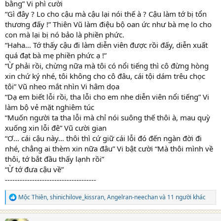
bằng” Vi phì cười
“Gì đây ? Lo cho cậu mà cậu lại nói thế à ? Cậu làm tớ bị tổn
thương đấy !” Thiên Vũ làm điệu bộ oan ức như bà mẹ lo cho
con mà lại bị nó bảo là phiền phức.
“Haha… Tớ thấy cậu đi làm diễn viên được rồi đấy, diễn xuất
quá đạt bà mẹ phiền phức ạ !”
“Ừ phải rồi, chừng nữa mà tôi có nổi tiếng thì cô đừng hòng
xin chứ ký nhé, tôi không cho cô đâu, cái tội dám trêu chọc
tôi” Vũ nheo mắt nhìn Vi hâm dọa
“Dạ em biết lỗi rồi, tha lỗi cho em nhe diễn viên nổi tiếng” Vi
làm bộ vẻ mặt nghiêm túc
“Muốn người ta tha lỗi mà chỉ nói suông thế thôi à, mau quỳ
xuống xin lỗi đê” Vũ cười gian
“Ơ… cái cậu này… thôi thì cứ giữ cái lỗi đó đến ngàn đời đi
nhé, chẳng ai thèm xin nữa đâu” Vi bật cười “Mà thôi mình về
thôi, tớ bắt đầu thấy lạnh rồi”
“Ừ tớ đưa cậu về”
-------------------------------------
Mộc Thiên
,
shinichilove_kissran
,
Angelran-neechan
và 11 người khác
R
e
a