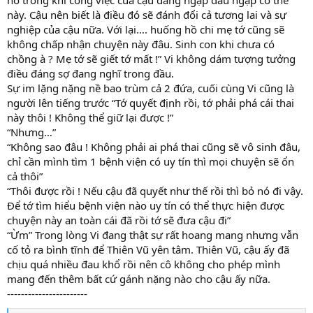
nó trong khi công việc của cậu đang ngập đầu ngập cổ thế
này. Cậu nên biết là điều đó sẽ đánh đổi cả tương lai và sự
nghiệp của cậu nữa. Với lại…. huống hồ chi mẹ tớ cũng sẽ
không chấp nhận chuyện này đâu. Sinh con khi chưa có
chồng à ? Mẹ tớ sẽ giết tớ mất !” Vi không dám tượng tưởng
điều đáng sợ đang nghĩ trong đầu.
Sự im lặng nặng nề bao trùm cả 2 đứa, cuối cùng Vi cũng là
người lên tiếng trước “Tớ quyết định rồi, tớ phải phá cái thai
này thôi ! Không thể giữ lại được !”
“Nhưng…”
“Không sao đâu ! Không phải ai phá thai cũng sẽ vô sinh đâu,
chỉ cần mình tìm 1 bệnh viện có uy tín thì mọi chuyện sẽ ổn
cả thôi”
“Thôi được rồi ! Nếu cậu đã quyết như thế rồi thì bỏ nó đi vậy.
Để tớ tìm hiểu bệnh viện nào uy tín có thể thực hiện được
chuyện này an toàn cái đã rồi tớ sẽ đưa cậu đi”
“Ừm” Trong lòng Vi đang thật sự rất hoang mang nhưng vẫn
cố tỏ ra bình tĩnh để Thiên Vũ yên tâm. Thiên Vũ, cậu ấy đã
chịu quá nhiều đau khổ rồi nên cô không cho phép mình
mang đến thêm bất cứ gánh nặng nào cho cậu ấy nữa.
-----------------------