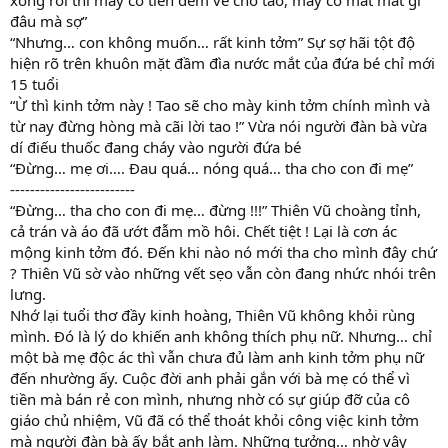
xong rồi thì mày có tiền đem về cho tao, mày có mất mát gì
đâu mà sợ”
“Nhưng… con không muốn… rất kinh tởm” Sự sợ hãi tột độ
hiện rõ trên khuôn mặt đầm đìa nước mắt của đứa bé chỉ mới
15 tuổi
“Ừ thì kinh tởm này ! Tao sẽ cho mày kinh tởm chính mình và
từ nay đừng hòng mà cãi lời tao !” Vừa nói người đàn bà vừa
dí điếu thuốc đang cháy vào người đứa bé
“Đừng… mẹ ơi…. Đau quá… nóng quá… tha cho con đi mẹ”
-------------------------
“Đừng… tha cho con đi mẹ… đừng !!!” Thiên Vũ choàng tỉnh,
cả trán và áo đã ướt đẫm mồ hôi. Chết tiệt ! Lại là cơn ác
mộng kinh tởm đó. Đến khi nào nó mới tha cho mình đây chứ
? Thiên Vũ sờ vào những vết sẹo vẫn còn đang nhức nhói trên
lưng.
Nhớ lại tuổi thơ đầy kinh hoàng, Thiên Vũ không khỏi rùng
mình. Đó là lý do khiến anh không thích phụ nữ. Nhưng… chỉ
một bà mẹ độc ác thì vẫn chưa đủ làm anh kinh tởm phụ nữ
đến nhường ấy. Cuộc đời anh phải gắn với bà mẹ có thể vì
tiền mà bán rẻ con mình, nhưng nhờ có sự giúp đỡ của cô
giáo chủ nhiệm, Vũ đã có thể thoát khỏi công việc kinh tởm
mà người đàn bà ấy bắt anh làm. Những tưởng… nhờ vậy