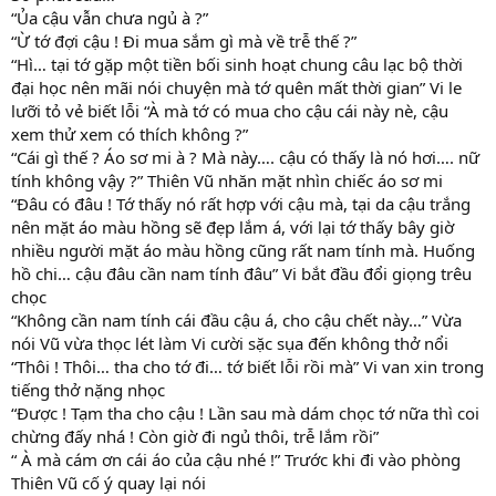
“Ủa cậu vẫn chưa ngủ à ?”
“Ừ tớ đợi cậu ! Đi mua sắm gì mà về trễ thế ?”
“Hì… tại tớ gặp một tiền bối sinh hoạt chung câu lạc bộ thời
đại học nên mãi nói chuyện mà tớ quên mất thời gian” Vi le
lưỡi tỏ vẻ biết lỗi “À mà tớ có mua cho cậu cái này nè, cậu
xem thử xem có thích không ?”
“Cái gì thế ? Áo sơ mi à ? Mà này…. cậu có thấy là nó hơi…. nữ
tính không vậy ?” Thiên Vũ nhăn mặt nhìn chiếc áo sơ mi
“Đâu có đâu ! Tớ thấy nó rất hợp với cậu mà, tại da cậu trắng
nên mặt áo màu hồng sẽ đẹp lắm á, với lại tớ thấy bây giờ
nhiều người mặt áo màu hồng cũng rất nam tính mà. Huống
hồ chi… cậu đâu cần nam tính đâu” Vi bắt đầu đổi giọng trêu
chọc
“Không cần nam tính cái đầu cậu á, cho cậu chết này…” Vừa
nói Vũ vừa thọc lét làm Vi cười sặc sụa đến không thở nổi
“Thôi ! Thôi… tha cho tớ đi… tớ biết lỗi rồi mà” Vi van xin trong
tiếng thở nặng nhọc
“Được ! Tạm tha cho cậu ! Lần sau mà dám chọc tớ nữa thì coi
chừng đấy nhá ! Còn giờ đi ngủ thôi, trễ lắm rồi”
“ À mà cám ơn cái áo của cậu nhé !” Trước khi đi vào phòng
Thiên Vũ cố ý quay lại nói