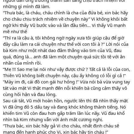
người đàn ông trưởng thành sẵn sàng chịu trách nhiệm với
những gì mình đã làm.
“Thưa bác, là cháu, cháu chính là cha của đứa bé, xin bác hãy
cho cháu chịu trách nhiệm về chuyện này” Vi không khỏi bất
ngờ khi thấy Vũ bước vào và lần đầu tiên… Vi thấy Vũ mạnh
mẽ như thế
“Thì ra là cậu à, tôi không ngờ ngày xưa tôi giúp cậu để giờ
đây cậu làm ra cái chuyện như thế với con tôi à ?” Lời nói của
bà Kim như một nhát dao đâm thẳng vào tim của Vũ, đau
quá, đúng là… anh đã làm một chuyện quá sức tồi tệ với ân
nhân của mình rồi.
“Mẹ !!! Sao mẹ lại nói như vậy được chứ ? Tất cả là lỗi của con,
Thiên Vũ không biết chuyện này, cậu ấy không có lỗi gì cả !”
“Mày im đi, cái đồ con gái hư hỏng !” Vừa nói bà vừa vung tay
tát vào mặt Vi thật mạnh đến nỗi khiến bà cũng cảm thấy vô
cùng hối hận và đau lòng.
Sau cái tát, Vũ mới hoàn hồn, ngước lên thì đã nhìn thấy mặt
Vi đã ửng đỏ 5 dấu tay và đang khóc không thành tiếng. Nó
khiến tim Vũ còn đau hơn gấp trăm lần lúc nãy. Vũ đau khổ
nhìn bà Kim nhưng vẫn với ánh mắt cương nghị.
“Thưa bác, xin bác hãy gả Vi cho cháu, nhất định cháu sẽ
mang đến hạnh phúc cho Vi, xin bác hãy tin cháu !”