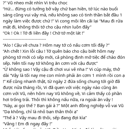
?” Vũ nheo mắt nhìn Vi trêu chọc
“Hứ… đừng có tưởng bở vậy chứ bạn hiền, tớ lúc nào buổi
sáng cũng vui vậy mà, nếu không sao có tinh thần bắt đầu 1
ngày làm việc được chứ !” Vi cong môi lên cãi lại “Mau đi rửa
mặt đi, không thôi tớ cho cậu nhịn luôn đấy”
“Ok ! Ok ! Tớ đi liền đây ! Chờ tớ một lát !”
------------------------------
“Alo ! Cậu về chưa ? Hôm nay tớ có nấu cơm tối đấy ?”
“Ah chết ! Xin lỗi cậu ! Tớ quên báo cho cậu biết hôm nay
phòng tớ mới có sếp mới, cả phòng định mở tiệc để chào đón
sếp. Nên tối nay tớ không ăn cơm với cậu được”
“Ừ không sao ! Vậy cậu đi chơi vui vẻ nha !” Vi cúp máy, thở
dài “Vậy là tối nay mẹ con mình phải ăn cơm 1 mình rồi con ạ
!” Kể cũng nhanh thật, từ ngày 2 đứa sống chung tới giờ đã
được nửa tháng rồi, Vi đã quen với việc ngày nào cũng ăn
cơm với Vũ, nên hôm nay Vũ không về, Vi cảm thấy có phần
hơi trống trải. Thôi thì không nấu nữa, ra ngoài ăn vậy !
“Này, ai gọi thế ? Bạn gái à ?” Một anh đồng nghiệp vỗ vai Vũ
“Dạ không, chỉ là nhỏ bạn thân thôi ạ”
“Thế à ? Vậy mau đi thôi, sếp đang đợi kìa”
“Vâng ! Em đi ngay đây !”