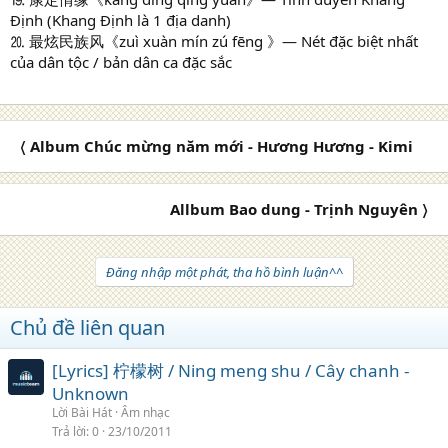
Định (Khang Định là 1 địa danh)
⒛ 最炫民族风《zuì xuàn mín zú fēng 》— Nét đặc biệt nhất
của dân tộc / bản dân ca đặc sắc
〈 Album Chúc mừng năm mới - Hương Hương - Kimi
Allbum Bao dung - Trịnh Nguyên 〉
Đăng nhập một phát, tha hồ bình luận^^
Chủ đề liên quan
[Lyrics] 柠檬树 / Ning meng shu / Cây chanh -
Unknown
Lời Bài Hát
Âm nhạc
Trả lời
0
23/10/2011