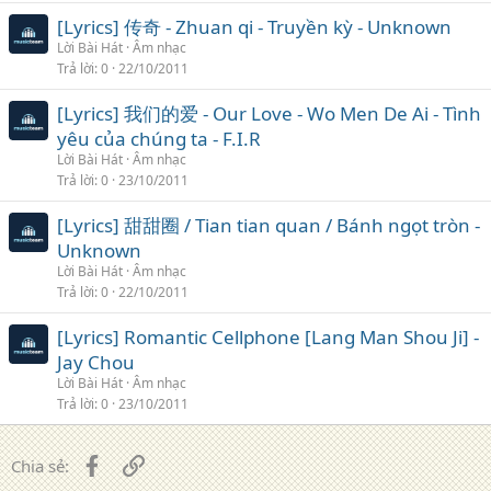
[Lyrics] 传奇 - Zhuan qi - Truyền kỳ - Unknown
Lời Bài Hát
Âm nhạc
Trả lời
0
22/10/2011
[Lyrics] 我们的爱 - Our Love - Wo Men De Ai - Tình
yêu của chúng ta - F.I.R
Lời Bài Hát
Âm nhạc
Trả lời
0
23/10/2011
[Lyrics] 甜甜圈 / Tian tian quan / Bánh ngọt tròn -
Unknown
Lời Bài Hát
Âm nhạc
Trả lời
0
22/10/2011
[Lyrics] Romantic Cellphone [Lang Man Shou Ji] -
Jay Chou
Lời Bài Hát
Âm nhạc
Trả lời
0
23/10/2011
Facebook
Liên kết
Chia sẻ: