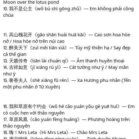
Moon over the lotus pond
⒑ 我不是公主《wǒ bú shì gōng zhǔ》— Em không phải công
chúa
⒒ 高山槐花开《gāo shān huái huā kāi》— Cao sơn hoa hòe
nở / Hoa hòe nở trên núi cao
⒓ 醉美天下《zuì měi tiān xià》— Túy mỹ thiện hạ / Say đẹp
cả thế gian
⒔ 天籁传奇《tiān lài chuán qí》— Âm thanh huyền thoại
⒕ 吉祥如意《jí xiáng rú yì》— Cát tường như ý / May mắn
như ý
⒖ 奢香夫人《shē xiāng fū rén》— Xa Hương phu nhân (Tên
một phu nhân ở Tứ Xuyên)
⒗ 我和草原有个约会《wǒ hé cǎo yuán yǒu gè yuē huì》— Em
có cuộc hẹn với thảo nguyên
⒘ 草原凤凰《cǎo yuán fèng huáng》— Phượng hoàng trên
thảo nguyên
⒙ 嗨！Mrs Leta《Hi Mrs Leta》— Chào Mrs Leta
⒚ 康定情缘《kāng dìng qíng yuán》— Tình duyên Khang