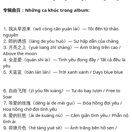
专辑曲目：Những ca khúc trong album:
⒈ 我从草原来《wǒ cóng cǎo yuán lái》— Tôi đến từ thảo
nguyên
⒉ 郎的诱惑《láng de yòu huò》— Sự hấp dẫn của chàng
⒊ 月亮之上《yuè liang zhī shàng》— Ánh trăng trên cao /
Above the moon
⒋ 全是爱《quán shì ài》— Tình yêu đong đầy / Tất cả đều là
yêu
⒌ 天蓝蓝《tiān lán lán》— Trời xanh xanh / Days blue blue
⒍ 自由飞翔《zì yóu fēi xiáng》— Tự do bay lượn / Free to
Soar
⒎ 等爱的玫瑰《děng ài de méi gui》— Đóa hồng đợi yêu /
Hoa hồng chờ đợi tình yêu
⒏ 爱的狂怒《ài de kuáng nù》— Căm giận tình yêu / Phẫn nộ
tình ái
⒐ 荷塘月色《hé táng yuè sè》— Ánh trăng bên hồ sen /