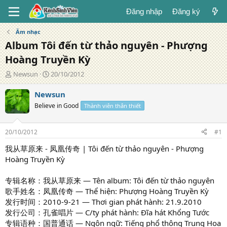
Đăng nhập
Đăng ký
Âm nhạc
Album Tôi đến từ thảo nguyên - Phượng
Hoàng Truyền Kỳ
T
N
Newsun
20/10/2012
á
g
c
à
Newsun
g
y
Believe in Good
Thành viên thân thiết
i
đ
ả
ă
n
20/10/2012
#1
g
我从草原来 - 凤凰传奇 | Tôi đến từ thảo nguyên - Phượng
Hoàng Truyền Kỳ
专辑名称：我从草原来 — Tên album: Tôi đến từ thảo nguyên
歌手姓名：凤凰传奇 — Thể hiện: Phượng Hoàng Truyền Kỳ
发行时间：2010-9-21 — Thơi gian phát hành: 21.9.2010
发行公司：孔雀唱片 — C/ty phát hành: Đĩa hát Khổng Tước
专辑语种：国普通话 — Ngôn ngữ: Tiếng phổ thông Trung Hoa