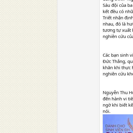
Sáu đội của ba
kết đều có nhữ
Triết nhận địn
nhau, đó là hư
tương tự xuất 
nghiên cứu củ
Các bạn sinh v
Đức Thắng, qu
khăn khi thực 
nghiên cứu kh
Nguyễn Thu Hu
đến hành vi ti
ngờ khi biết k
nói.