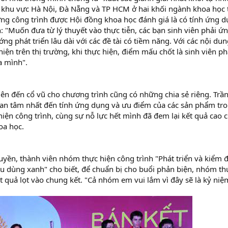
 khu vực Hà Nội, Đà Nẵng và TP HCM ở hai khối ngành khoa học 
ng công trình được Hội đồng khoa học đánh giá là có tính ứng dụ
h: "Muốn đưa từ lý thuyết vào thực tiễn, các bạn sinh viên phải 
ớng phát triển lâu dài với các đề tài có tiềm năng. Với các nội 
hiện trên thị trường, khi thực hiện, điểm mấu chốt là sinh viên 
a mình".
iên đến cổ vũ cho chương trình cũng có những chia sẻ riêng. Trần
an tâm nhất đến tính ứng dụng và ưu điểm của các sản phẩm tron
hiện công trình, cùng sự nỗ lực hết mình đã đem lại kết quả cao 
oa học.
yền, thành viên nhóm thực hiện công trình "Phát triển và kiểm 
êu dùng xanh" cho biết, để chuẩn bị cho buổi phản biện, nhóm thứ
ết quả lọt vào chung kết. "Cả nhóm em vui lắm vì đây sẽ là kỷ niệ