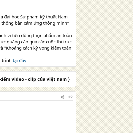
của đại học Sư phạm Kỹ thuật Nam
Hệ thống bàn cảm ứng thông minh"
ành vi tiêu dùng thực phẩm an toàn
ức quảng cáo qua các cuộc thi trực
và "Khoảng cách kỳ vọng kiểm toán
g trình
tại đây
iếm video - clip của việt nam 〉
#2