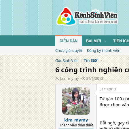
DIỄN ĐÀN
BÀI MỚI
TIỆN ÍC
Chưa giải quyết
Đăng ký thành viên
Góc Sinh Viên
Tin 360°
6 công trình nghiên 
T
N
kim_mymy
31/1/2013
á
g
c
à
31/1/2013
g
y
Từ gần 100 côn
i
đ
ả
ă
được chọn vào 
n
g
kim_mymy
Bất ngờ, gay c
Thành viên thân thiết
mặt từ rất sớm