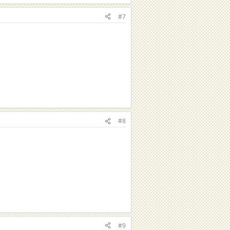
#7
#8
#9