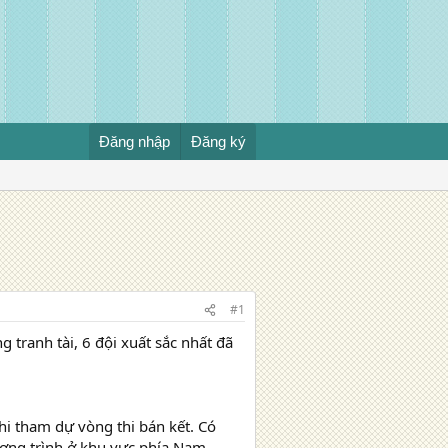
Đăng nhập
Đăng ký
#1
 tranh tài, 6 đội xuất sắc nhất đã
hi tham dự vòng thi bán kết. Có
ương trình ở khu vực phía Nam,