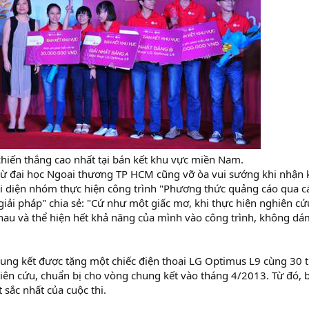
chiến thắng cao nhất tại bán kết khu vực miền Nam.
từ đại học Ngoại thương TP HCM cũng vỡ òa vui sướng khi nhận k
 diện nhóm thực hiện công trình "Phương thức quảng cáo qua các
giải pháp" chia sẻ: "Cứ như một giấc mơ, khi thực hiện nghiên cứ
hau và thể hiện hết khả năng của mình vào công trình, không dám
ung kết được tặng một chiếc điện thoại LG Optimus L9 cùng 30 tr
iên cứu, chuẩn bị cho vòng chung kết vào tháng 4/2013. Từ đó, b
 sắc nhất của cuộc thi.