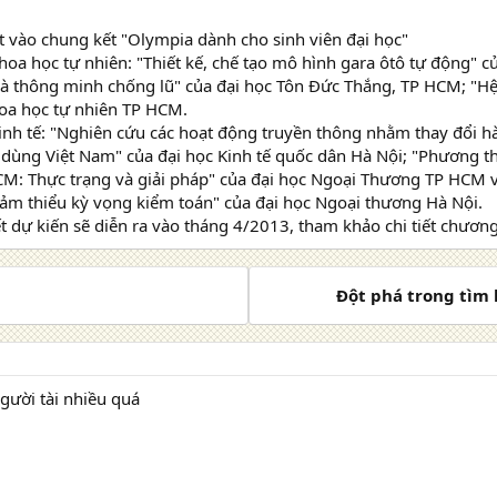
ọt vào chung kết "Olympia dành cho sinh viên đại học"
hoa học tự nhiên: "Thiết kế, chế tạo mô hình gara ôtô tự động" 
hà thông minh chống lũ" của đại học Tôn Đức Thắng, TP HCM; "
hoa học tự nhiên TP HCM.
inh tế: "Nghiên cứu các hoạt động truyền thông nhằm thay đổi h
 dùng Việt Nam" của đại học Kinh tế quốc dân Hà Nội; "Phương th
HCM: Thực trạng và giải pháp" của đại học Ngoại Thương TP HCM 
iảm thiểu kỳ vọng kiểm toán" của đại học Ngoại thương Hà Nội.
 dự kiến sẽ diễn ra vào tháng 4/2013, tham khảo chi tiết chươn
Đột phá trong tìm k
gười tài nhiều quá