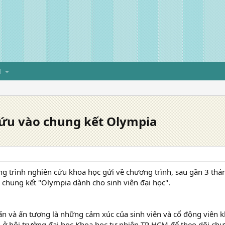
H
cứu vào chung kết Olympia
g trình nghiên cứu khoa học gửi về chương trình, sau gần 3 tháng
chung kết "Olympia dành cho sinh viên đại học".
ấn và ấn tượng là những cảm xúc của sinh viên và cổ động viên k
 ở hội trường đại học Khoa học tự nhiên TP HCM để theo dõi ch