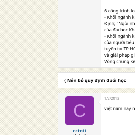
6 công trình l
- Khối ngành k
Định; "Ngôi n
của đại học K
- Khối ngành k
của người tiêu
tuyến tại TP 
và giải pháp g
Vòng chung kết
〈 Nên bỏ quy định đuổi học
1/2/2013
C
việt nam nay n
cctoti