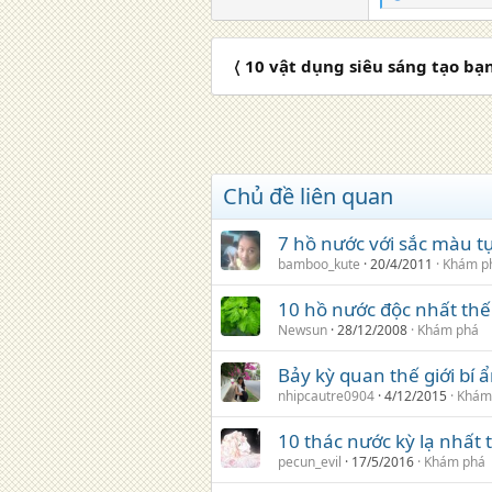
e
a
c
〈 10 vật dụng siêu sáng tạo bạn
t
i
o
n
s
:
Chủ đề liên quan
7 hồ nước với sắc màu tự
bamboo_kute
20/4/2011
Khám p
10 hồ nước độc nhất thế 
Newsun
28/12/2008
Khám phá
Bảy kỳ quan thế giới bí 
nhipcautre0904
4/12/2015
Khám
10 thác nước kỳ lạ nhất t
pecun_evil
17/5/2016
Khám phá