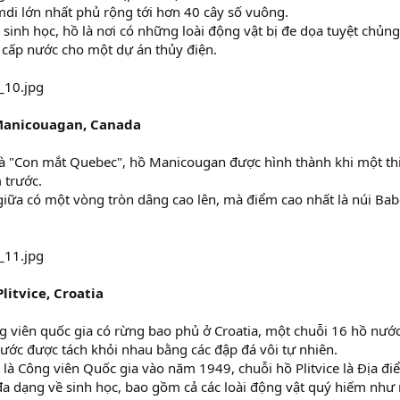
di lớn nhất phủ rộng tới hơn 40 cây số vuông.
 sinh học, hồ là nơi có những loài động vật bị đe dọa tuyệt chủn
 cấp nước cho một dự án thủy điện.
Manicouagan, Canada
là "Con mắt Quebec", hồ Manicougan được hình thành khi một thi
 trước.
iữa có một vòng tròn dâng cao lên, mà điểm cao nhất là núi Babe
litvice, Croatia
 viên quốc gia có rừng bao phủ ở Croatia, một chuỗi 16 hồ nước 
ước được tách khỏi nhau bằng các đập đá vôi tự nhiên.
là Công viên Quốc gia vào năm 1949, chuỗi hồ Plitvice là Địa đi
đa dạng về sinh học, bao gồm cả các loài động vật quý hiếm như