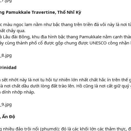
ang Pamukkale Travertine, Thổ Nhĩ Kỳ
 màu ngọc lam nằm như bậc thang trên triền đá vôi này là nơi
ất chảy qua.
à Lâu đài Bông, khu địa hình bậc thang Pamukkale nằm cạnh thà
ày cùng thành phố cổ được gộp chung được UNESCO công nhận là
Trinidad
sệt nhớt này là nơi tụ hội tự nhiên lớn nhất chất hắc ín trên thế
à nơi chất dầu dưới lòng đất trào lên. Hồ cũng là nơi cất giữ quý g
a dính nhớp nháp.
, Ấn Độ
 nhiều đảo trôi nổi (phumdi): đó là các khối lớn các thảm thực, đ