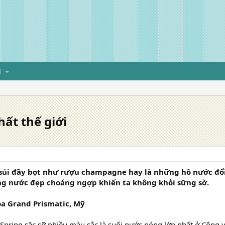
H
hất thế giới
 sủi đầy bọt như rượu champagne hay là những hồ nước đổi 
g nước đẹp choáng ngợp khiến ta không khỏi sững sờ.
oa Grand Prismatic, Mỹ
 Spring sặc sỡ nhiều màu sắc là suối nước nóng lớn nhất ở Công 