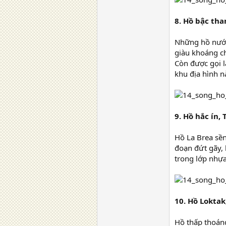
8. Hồ bậc th
Những hồ nước
giàu khoáng ch
Còn được gọi l
khu địa hình n
9. Hồ hắc ín, 
Hồ La Brea sền 
đoạn đứt gãy, l
trong lớp nhự
10. Hồ Loktak
Hồ thấp thoáng