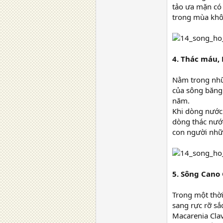
tảo ưa mặn có 
trong mùa khô
4. Thác máu,
Nằm trong nhữ
của sông băng 
năm.
Khi dòng nước 
dòng thác nước
con người nhữn
5. Sông Cano 
Trong một thờ
sang rực rỡ sắc
Macarenia Clav