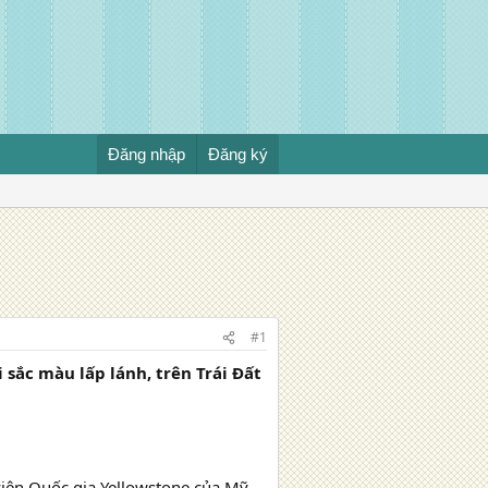
Đăng nhập
Đăng ký
#1
sắc màu lấp lánh, trên Trái Đất
viên Quốc gia Yellowstone của Mỹ.