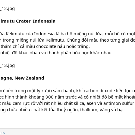
limutu Crater, Indonesia
lửa Kelimutu của Indonesia là ba hồ miệng núi lửa, mỗi hồ có m
 trong miệng núi lửa Kelimutu. Chúng đổi màu theo từng giai 
 thậm chí cả màu chocolate nâu hoặc trắng.
nhiệt độ khác nhau và thành phần hóa học khác nhau.
pagne, New Zealand
ư bên trong một ly rượu sâm-banh, khí carbon dioxide liên tục
c hình thành khoảng 900 năm trước và có nhiệt độ bề mặt khoản
 màu cam rực rỡ với rất nhiều chất silica, asen và antimon sulfur 
g chứa nhiều chất kết tủa thuỷ ngân, thallium, vàng và bạc.
ess