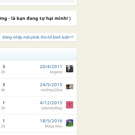
ng - là bạn đang tự hại mình! 〉
Đăng nhập một phát, tha hồ bình luận^^
3
20/4/2011
2K
kogane
3
24/5/2015
4K
minhtan20xx
1
4/12/2015
T
3K
toitimtoithay
1
18/5/2016
2K
Maya Kieu