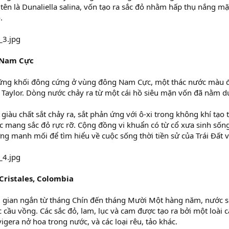
tên là Dunaliella salina, vốn tạo ra sắc đỏ nhằm hấp thụ nắng mặt t
.
 Nam Cực
ng khối đông cứng ở vùng đông Nam Cực, một thác nước màu đỏ
Taylor. Dòng nước chảy ra từ một cái hồ siêu mặn vốn đã nằm dư
giàu chất sắt chảy ra, sắt phản ứng với ô-xi trong không khí tạo t
 mang sắc đỏ rực rỡ. Cộng đồng vi khuẩn có từ cổ xưa sinh sống 
g manh mối để tìm hiểu về cuộc sống thời tiền sử của Trái Đất v
Cristales, Colombia
i gian ngắn từ tháng Chín đến tháng Mười Một hàng năm, nước s
 cầu vồng. Các sắc đỏ, lam, lục và cam được tạo ra bởi một loài câ
igera nở hoa trong nước, và các loại rêu, tảo khác.