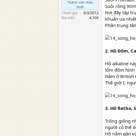
Thành viên thân
Suối rộng 90m
thiết
Nơi đây tập t
Tham gia
6/3/2012
Bài viết
4.106
khuẩn ưa nhiệ
Phần trung tâm 
2. Hồ Đốm, C
Hồ alkaline này
lốm đốm hình t
Nằm ở British 
Thế giới I, ngư
3. Hồ Retba, 
Trông giống nh
người có thể d
Hồ nằm gần vùn