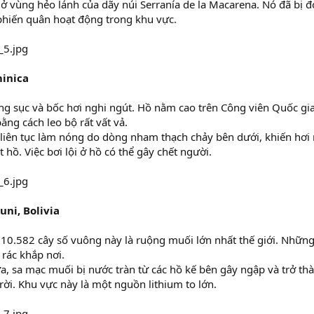
 vùng hẻo lánh của dãy núi Serranía de la Macarena. Nó đã bị đó
hiến quân hoạt động trong khu vực.
minica
ng sục và bốc hơi nghi ngút. Hồ nằm cao trên Công viên Quốc gia
ng cách leo bộ rất vất vả.
liên tục làm nóng do dòng nham thạch chảy bên dưới, khiến hơi
 hồ. Việc bơi lội ở hồ có thể gây chết người.
uni, Bolivia
 10.582 cây số vuông này là ruộng muối lớn nhất thế giới. Nhữ
 rác khắp nơi.
 sa mạc muối bị nước tràn từ các hồ kế bên gây ngập và trở t
trời. Khu vực này là một nguồn lithium to lớn.