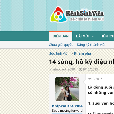
DIỄN ĐÀN
BÀI MỚI
TIỆN ÍC
Chưa giải quyết
Đăng ký thành viên
Góc Sinh Viên
Khám phá
14 sông, hồ kỳ diệu n
T
N
nhipcautre0904
9/12/2015
á
g
c
à
9/12/2015
g
y
Là dòng suối
i
đ
ả
ă
có những vùn
n
g
1. Suối vạn h
nhipcautre0904
Keep moving forward
Suối Prismatic