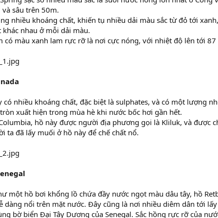
 và sâu trên 50m.
rung nhiều khoáng chất, khiến tụ nhiều dải màu sắc từ đỏ tới xan
t khác nhau ở mỗi dải màu.
có màu xanh lam rực rỡ là nơi cực nóng, với nhiệt độ lên tới 87 
anada
 có nhiều khoáng chất, đặc biệt là sulphates, và có một lượng n
ròn xuất hiện trong mùa hè khi nước bốc hơi gần hết.
Columbia, hồ này được người địa phương gọi là Kliluk, và được ch
ời ta đã lấy muối ở hồ này để chế chất nổ.
Senegal
ư một hồ bơi khổng lồ chứa đầy nước ngọt màu dâu tây, hồ Retba
ễ dàng nổi trên mặt nước. Đây cũng là nơi nhiều diêm dân tới lấ
g bờ biển Đại Tây Dương của Senegal. Sắc hồng rực rỡ của nước 