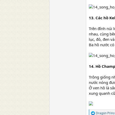
13. Các hồ Ke
Trên đỉnh núi 
nhau, cùng bên
lục, đỏ, đen và
Ba hồ nước có 
14. Hồ Cham
Trông giống nh
nước nóng đượ
Ở ven hồ là sắc
xung quanh cũn
Dragon Princ
R