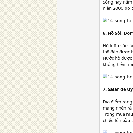
Sông này nằm ở
niên 2000 do p
6. Hồ Sôi, Do
Hồ luôn sôi sù
thể đến được bằ
Nước hồ được 
không trên mặt
7. Salar de Uy
Địa điểm rộng
mạng nhện rải
Trong mùa mưa,
chiếu lên bầu 