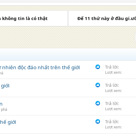
 không tin là có thật
Để 11 thứ này ở đầu gi.ườ
 nhiên độc đáo nhất trên thế giới
Trả lời
Lượt xem
há
giới
Trả lời
Lượt xem
ẩn
Trả lời
Lượt xem
 phá
hế giới
Trả lời
Lượt xem