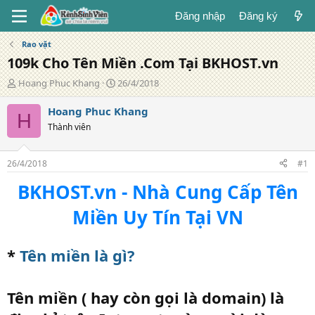
Đăng nhập
Đăng ký
Rao vặt
109k Cho Tên Miền .Com Tại BKHOST.vn
T
N
Hoang Phuc Khang
26/4/2018
á
g
c
à
Hoang Phuc Khang
H
g
y
Thành viên
i
đ
ả
ă
n
26/4/2018
#1
g
BKHOST.vn - Nhà Cung Cấp Tên
Miền Uy Tín Tại VN
*
Tên miền là gì?
Tên miền ( hay còn gọi là domain) là