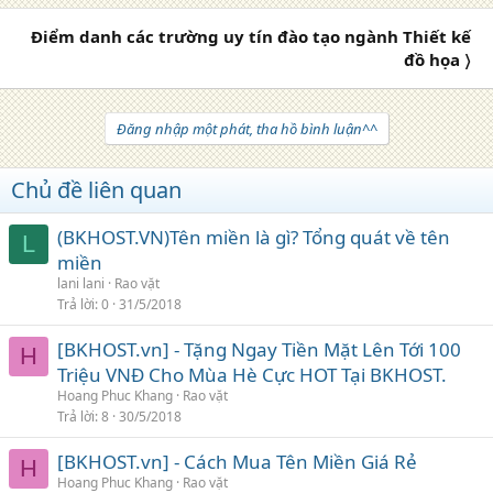
Điểm danh các trường uy tín đào tạo ngành Thiết kế
đồ họa 〉
Đăng nhập một phát, tha hồ bình luận^^
Chủ đề liên quan
(BKHOST.VN)Tên miền là gì? Tổng quát về tên
L
miền
lani lani
Rao vặt
Trả lời
0
31/5/2018
[BKHOST.vn] - Tặng Ngay Tiền Mặt Lên Tới 100
H
Triệu VNĐ Cho Mùa Hè Cực HOT Tại BKHOST.
Hoang Phuc Khang
Rao vặt
Trả lời
8
30/5/2018
[BKHOST.vn] - Cách Mua Tên Miền Giá Rẻ
H
Hoang Phuc Khang
Rao vặt