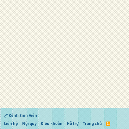
Kênh Sinh Viên
Liên hệ
Nội quy
Điều khoản
Hỗ trợ
Trang chủ
R
S