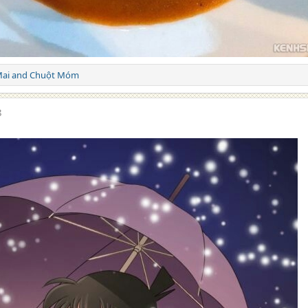
ai
and
Chuột Móm
8