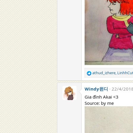
athud_izhere
,
LinhhCu
R
e
a
Windy윈디
22/4/201
c
t
Gia đình Akai <3
i
Source: by me
o
n
s
: