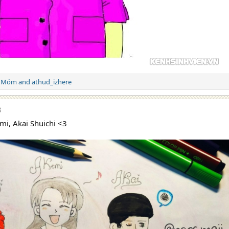
t Móm
and
athud_izhere
8
mi, Akai Shuichi <3