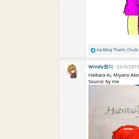
Hạ Băng Thanh
,
Chuộ
R
e
a
Windy윈디
25/4/201
c
t
Haibara Ai, Miyano Ake
i
Source: by me
o
n
s
: