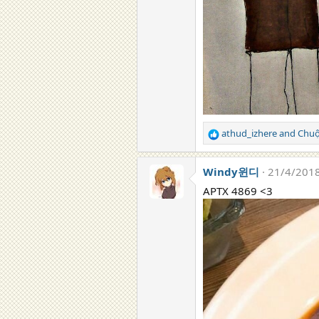
athud_izhere
and
Chu
R
e
a
Windy윈디
21/4/201
c
t
APTX 4869 <3
i
o
n
s
: