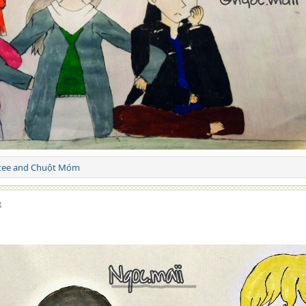
tee
and
Chuột Móm
8