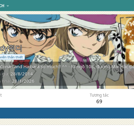
CH
ndy윈디
viên thân thiết
 Conan and Haibara so much!! ^^
·
từ
ngõ 108, đường Mai Hắc Đế
 gia
28/8/2014
 nhà
28/1/2026
t
Tương tác
69