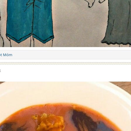
ột Móm
8