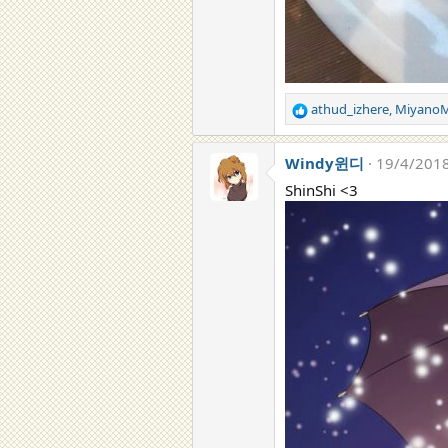
athud_izhere
,
MiyanoM
R
e
a
Windy윈디
19/4/201
c
t
ShinShi <3
i
o
n
s
: