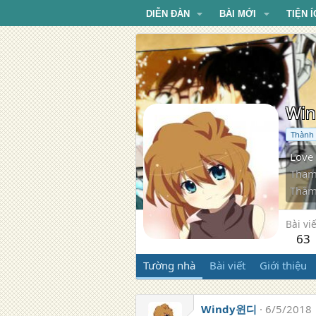
DIỄN ĐÀN
BÀI MỚI
TIỆN Í
Wi
Thành 
Love
Tham
Thăm
Bài viế
63
Tường nhà
Bài viết
Giới thiệu
Windy윈디
6/5/2018