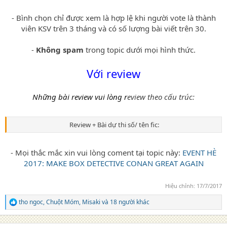
- Bình chọn chỉ được xem là hợp lệ khi người vote là thành
viên KSV trên 3 tháng và có số lượng bài viết trên 30.
-
Không spam
trong topic dưới mọi hình thức.
Với review
Những bài review vui lòng r
eview theo cấu trúc:
Review + Bài dự thi số/ tên fic:
- Mọi thắc mắc xin vui lòng coment tại topic này:
EVENT HÈ
2017: MAKE BOX DETECTIVE CONAN GREAT AGAIN
Hiệu chỉnh:
17/7/2017
tho ngoc
,
Chuột Móm
,
Misaki
và 18 người khác
R
e
a