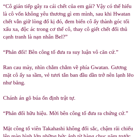
“Cô gián tiếp gây ra cái chết của em gái? Vậy có thể hiểu
là cô vốn không yêu thương gì em mình, sau khi Hwatan
chết vẫn giữ lòng đố kị đó, đem biến cô ấy thành góc tối
xấu xa, độc ác trong cơ thể cô, thay cô giết chết đối thủ
cạnh tranh là nạn nhân Bel?”
“Phản đối! Bên công tố đưa ra suy luận vô căn cứ.”
Ran cau mày, nhìn chằm chằm về phía Gwatan. Gương
mặt cô ấy sa sầm, vẻ tươi tắn ban đầu dần trở nên lạnh lẽo
như băng.
Chánh án gõ búa ổn định trật tự.
“Phản đối hữu hiệu. Mời bên công tố đưa ra chứng cứ.”
Mặt công tố viên Takahashi không đổi sắc, chậm rãi chiếu
lên màn hình lớn những bức ảnh từ hàng chục năm trước,