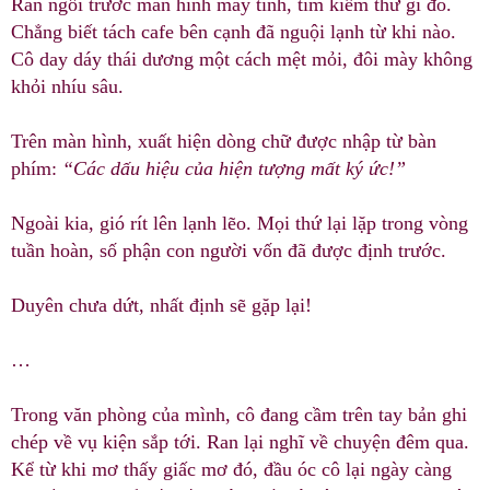
Ran ngồi trước màn hình máy tính, tìm kiếm thứ gì đó.
Chẳng biết tách cafe bên cạnh đã nguội lạnh từ khi nào.
Cô day dáy thái dương một cách mệt mỏi, đôi mày không
khỏi nhíu sâu.
Trên màn hình, xuất hiện dòng chữ được nhập từ bàn
phím:
“Các dấu hiệu của hiện tượng mất ký ức!”
Ngoài kia, gió rít lên lạnh lẽo. Mọi thứ lại lặp trong vòng
tuần hoàn, số phận con người vốn đã được định trước.
Duyên chưa dứt, nhất định sẽ gặp lại!
…
Trong văn phòng của mình, cô đang cầm trên tay bản ghi
chép về vụ kiện sắp tới. Ran lại nghĩ về chuyện đêm qua.
Kể từ khi mơ thấy giấc mơ đó, đầu óc cô lại ngày càng