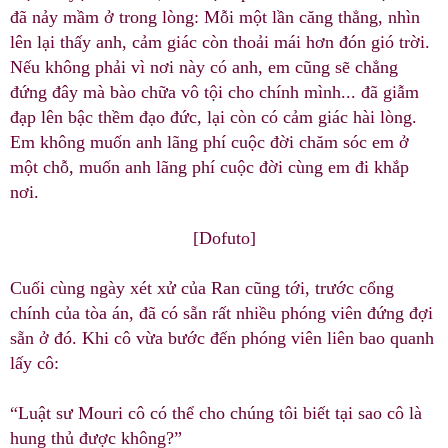
đã nảy mầm ở trong lòng: Mỗi một lần căng thẳng, nhìn
lên lại thấy anh, cảm giác còn thoải mái hơn đón gió trời.
Nếu không phải vì nơi này có anh, em cũng sẽ chẳng
đứng đây mà bào chữa vô tội cho chính mình... đã giẫm
đạp lên bậc thềm đạo đức, lại còn có cảm giác hài lòng.
Em không muốn anh lãng phí cuộc đời chăm sóc em ở
một chỗ, muốn anh lãng phí cuộc đời cùng em đi khắp
nơi.
[Dofuto]
Cuối cùng ngày xét xử của Ran cũng tới, trước cổng
chính của tòa án, đã có sẵn rất nhiều phóng viên đứng đợi
sẵn ở đó. Khi cô vừa bước đến phóng viên liên bao quanh
lấy cô:
“Luật sư Mouri cô có thể cho chúng tôi biết tại sao cô là
hung thủ được không?”