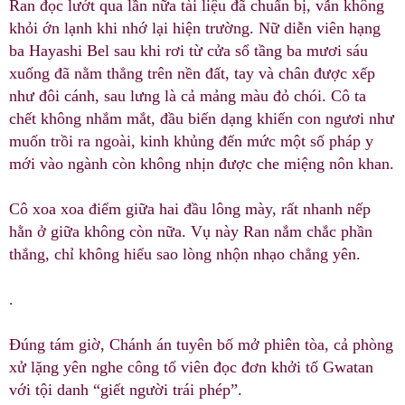
Ran đọc lướt qua lần nữa tài liệu đã chuẩn bị, vẫn không
khỏi ớn lạnh khi nhớ lại hiện trường. Nữ diễn viên hạng
ba Hayashi Bel sau khi rơi từ cửa sổ tầng ba mươi sáu
xuống đã nằm thẳng trên nền đất, tay và chân được xếp
như đôi cánh, sau lưng là cả mảng màu đỏ chói. Cô ta
chết không nhắm mắt, đầu biến dạng khiến con ngươi như
muốn trồi ra ngoài, kinh khủng đến mức một số pháp y
mới vào ngành còn không nhịn được che miệng nôn khan.
Cô xoa xoa điểm giữa hai đầu lông mày, rất nhanh nếp
hằn ở giữa không còn nữa. Vụ này Ran nắm chắc phần
thắng, chỉ không hiểu sao lòng nhộn nhạo chẳng yên.
.
Đúng tám giờ, Chánh án tuyên bố mở phiên tòa, cả phòng
xử lặng yên nghe công tố viên đọc đơn khởi tố Gwatan
với tội danh “giết người trái phép”.