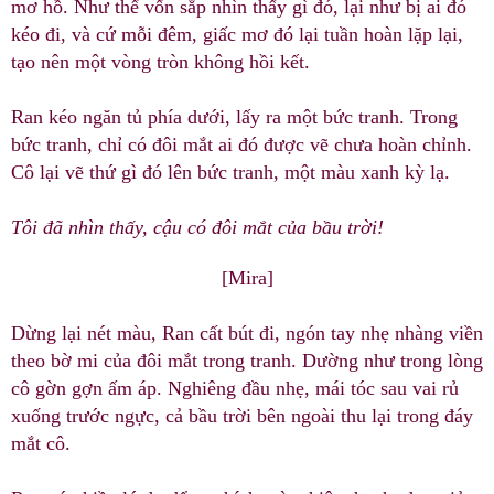
mơ hồ. Như thể vốn sắp nhìn thấy gì đó, lại như bị ai đó
kéo đi, và cứ mỗi đêm, giấc mơ đó lại tuần hoàn lặp lại,
tạo nên một vòng tròn không hồi kết.
Ran kéo ngăn tủ phía dưới, lấy ra một bức tranh. Trong
bức tranh, chỉ có đôi mắt ai đó được vẽ chưa hoàn chỉnh.
Cô lại vẽ thứ gì đó lên bức tranh, một màu xanh kỳ lạ.
Tôi đã nhìn thấy, cậu có đôi mắt của bầu trời!
[Mira]
Dừng lại nét màu, Ran cất bút đi, ngón tay nhẹ nhàng viền
theo bờ mi của đôi mắt trong tranh. Dường như trong lòng
cô gờn gợn ấm áp. Nghiêng đầu nhẹ, mái tóc sau vai rủ
xuống trước ngực, cả bầu trời bên ngoài thu lại trong đáy
mắt cô.