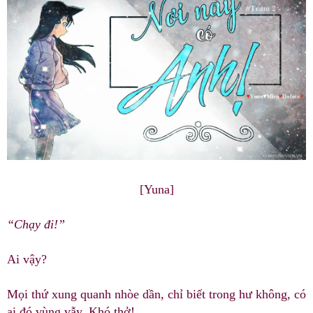
[Yuna]
“Chạy đi!”
Ai vậy?
Mọi thứ xung quanh nhòe dần, chỉ biết trong hư không, có
ai đó vùng vẫy. Khó thở!