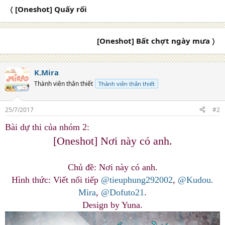
c
〈 [Oneshot] Quấy rối
t
i
o
n
[Oneshot] Bất chợt ngày mưa 〉
s
:
K.Mira
Thành viên thân thiết
Thành viên thân thiết
25/7/2017
#2
Bài dự thi của nhóm 2:
[Oneshot] Nơi này có anh.
Chủ đề: Nơi này có anh.
Hình thức: Viết nối tiếp
@tieuphung292002
,
@Kudou.
Mira
,
@Dofuto21
.
Design by Yuna.