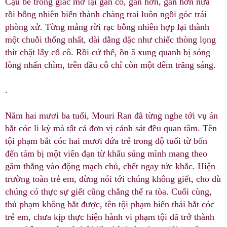
Cậu bé trong giấc mơ lại gần cô, gần hơn, gần hơn nữa
rồi bỗng nhiên biến thành chàng trai luôn ngồi góc trái
phòng xử. Từng mảng rời rạc bỗng nhiên hợp lại thành
một chuỗi thống nhất, dài dằng dặc như chiếc thòng lọng
thít chặt lấy cổ cô. Rồi cứ thế, ồn ã xung quanh bị sóng
lòng nhấn chìm, trên đầu cô chỉ còn một đêm trăng sáng.
.
Năm hai mươi ba tuổi, Mouri Ran đã từng nghe tới vụ án
bắt cóc li kỳ mà tất cả đơn vị cảnh sát đều quan tâm. Tên
tội phạm bắt cóc hai mươi đứa trẻ trong độ tuổi từ bốn
đến tám bị một viên đạn từ khẩu súng mình mang theo
găm thẳng vào động mạch chủ, chết ngay tức khắc. Hiện
trường toàn trẻ em, đừng nói tới chúng không giết, cho dù
chúng có thực sự giết cũng chẳng thể ra tòa. Cuối cùng,
thủ phạm không bắt được, tên tội phạm biến thái bắt cóc
trẻ em, chưa kịp thực hiện hành vi phạm tội đã trở thành