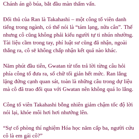
Chánh án gõ búa, bắt đầu màn thẩm vấn.
Đối thủ của Ran là Takahashi – một công tố viên danh
tiếng trong ngành, có thể nói là “tám lạng, nửa cân”. Thế
nhưng cô cũng không phải kiểu người tự ti nhún nhường.
Tài liệu cầm trong tay, phí luật sư cũng đã nhận, ngoài
thắng ra, cô sẽ không chấp nhận kết quả nào khác.
Năm phút đầu tiên, Gwatan từ tốn trả lời từng câu hỏi
phía công tố đưa ra, số chữ tối giản hết mức. Ran lẳng
lặng đứng cạnh quan sát, toàn là những câu trong dự liệu
mà cô đã trao đổi qua với Gwatan nên không quá lo lắng.
Công tố viên Takahashi bỗng nhiên giảm chậm tốc độ lời
nói lại, khóe môi hơi hơi nhướng lên.
“Sự cố phòng thí nghiệm Hóa học năm cấp ba, người cứu
cô là em gái cô?”