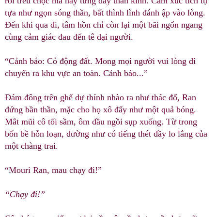
rồi trêu chọc mà nảy từng dây thần kinh. Cảm xúc tích tụ
tựa như ngọn sóng thần, bất thình lình đánh ập vào lòng.
Đến khi qua đi, tâm hồn chỉ còn lại một bãi ngổn ngang
cùng cảm giác đau đến tê dại người.
“Cảnh báo: Có động đất. Mong mọi người vui lòng di
chuyển ra khu vực an toàn. Cảnh báo...”
Đám đông trên ghế dự thính nhào ra như thác đổ, Ran
đứng bần thần, mặc cho họ xô đẩy như một quả bóng.
Mắt mũi cô tối sầm, ôm đầu ngồi sụp xuống. Từ trong
bốn bề hỗn loạn, dường như có tiếng thét đầy lo lắng của
một chàng trai.
“Mouri Ran, mau chạy đi!”
“Chạy đi!”