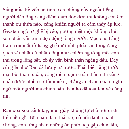
Sáng mùa hè vốn an tĩnh, căn phòng này ngoài tiếng
người đàn ông đang điềm đạm đọc đơn thì không còn âm
thanh dư thừa nào, càng khiến người ta cảm thấy áp lực.
Gwatan ngồi ở ghế bị cáo, gương mặt mộc không chút
son phấn vẫn xinh đẹp động lòng người. Mặc cho hàng
trăm con mắt từ hàng ghế dự thính phía sau lưng đang
quan sát nhất cử nhất động như chiêm ngưỡng một con
thú trong lồng sắt, cô ấy vẫn bình thản ngẩng đầu. Đây
cũng là nhờ Ran đã lưu ý từ trước. Phải biết rằng trước
mặt bồi thẩm đoàn, càng điềm đạm chân thành thì càng
nhận được nhiều sự tín nhiệm, chẳng ai chăm chăm nghi
ngờ một người mà chính bản thân họ đã toát lên vẻ đáng
tin.
Ran xoa xoa cánh tay, mũi giày không tự chủ hơi di di
trên nền gỗ. Bốn năm làm luật sư, cô nổi danh nhanh
chóng, còn từng nhận những án phức tạp gấp chục lần,