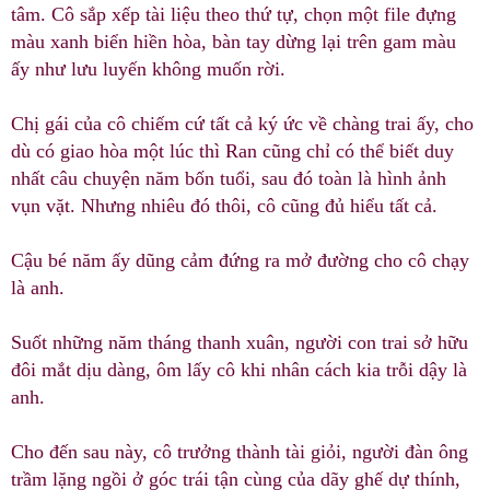
tâm. Cô sắp xếp tài liệu theo thứ tự, chọn một file đựng
màu xanh biển hiền hòa, bàn tay dừng lại trên gam màu
ấy như lưu luyến không muốn rời.
Chị gái của cô chiếm cứ tất cả ký ức về chàng trai ấy, cho
dù có giao hòa một lúc thì Ran cũng chỉ có thể biết duy
nhất câu chuyện năm bốn tuổi, sau đó toàn là hình ảnh
vụn vặt. Nhưng nhiêu đó thôi, cô cũng đủ hiểu tất cả.
Cậu bé năm ấy dũng cảm đứng ra mở đường cho cô chạy
là anh.
Suốt những năm tháng thanh xuân, người con trai sở hữu
đôi mắt dịu dàng, ôm lấy cô khi nhân cách kia trỗi dậy là
anh.
Cho đến sau này, cô trưởng thành tài giỏi, người đàn ông
trầm lặng ngồi ở góc trái tận cùng của dãy ghế dự thính,