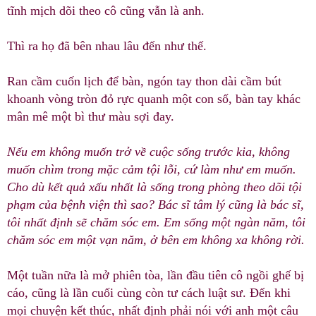
tĩnh mịch dõi theo cô cũng vẫn là anh.
Thì ra họ đã bên nhau lâu đến như thế.
Ran cầm cuốn lịch để bàn, ngón tay thon dài cầm bút
khoanh vòng tròn đỏ rực quanh một con số, bàn tay khác
mân mê một bì thư màu sợi đay.
Nếu em không muốn trở về cuộc sống trước kia, không
muốn chìm trong mặc cảm tội lỗi, cứ làm như em muốn.
Cho dù kết quả xấu nhất là sống trong phòng theo dõi tội
phạm của bệnh viện thì sao? Bác sĩ tâm lý cũng là bác sĩ,
tôi nhất định sẽ chăm sóc em. Em sống một ngàn năm, tôi
chăm sóc em một vạn năm, ở bên em không xa không rời.
Một tuần nữa là mở phiên tòa, lần đầu tiên cô ngồi ghế bị
cáo, cũng là lần cuối cùng còn tư cách luật sư. Đến khi
mọi chuyện kết thúc, nhất định phải nói với anh một câu