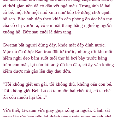
vì thời gian nên đã có dấu vết ngả màu. Trong ảnh là hai
cô bé, một lớn một nhỏ xinh như búp bê đứng chơi cạnh
hồ sen. Bức ảnh tiếp theo khiến căn phòng ồn ào: bàn tay
của cô chị vươn ra, cô em mất thăng bằng nghiêng người
xuống hồ. Bức sau cuối là đám tang.
Gwatan bật người đứng dậy, khóe mắt dấp dính nước.
Mặc dù đã được Ran trao đổi từ trước, nhưng tới khi mối
hiềm nghi đeo bám suốt tuổi thơ bị bơi bày trước hàng
trăm con mắt, lại còn lời ác ý đổ lên đầu, cô ấy vẫn không
kiềm được mà gào lên đầy đau đớn.
“Tôi không giết em gái, tôi không thù, không oán con bé.
Tôi không giết Bel. Là cô ta muốn hại chết tôi, cô ta chết
rồi còn muốn hại tôi...”
Vừa thét, Gwatan vừa giãy giụa xông ra ngoài. Cảnh sát
ngay lập tức bao vây lại thành vòng tròn xung quanh ghế