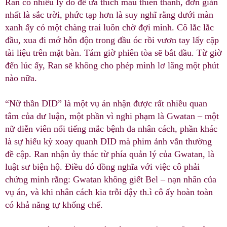
Ran có nhiều lý do để ưa thích màu thiên thanh, đơn giản
nhất là sắc trời, phức tạp hơn là suy nghĩ rằng dưới màn
xanh ấy có một chàng trai luôn chờ đợi mình. Cô lắc lắc
đầu, xua đi mớ hỗn độn trong đầu óc rồi vươn tay lấy cặp
tài liệu trên mặt bàn. Tám giờ phiên tòa sẽ bắt đầu. Từ giờ
đến lúc ấy, Ran sẽ không cho phép mình lơ lãng một phút
nào nữa.
“Nữ thần DID” là một vụ án nhận được rất nhiều quan
tâm của dư luận, một phần vì nghi phạm là Gwatan – một
nữ diễn viên nổi tiếng mắc bệnh đa nhân cách, phần khác
là sự hiếu kỳ xoay quanh DID mà phim ảnh vẫn thường
đề cập. Ran nhận ủy thác từ phía quản lý của Gwatan, là
luật sư biện hộ. Điều đó đồng nghĩa với việc cô phải
chứng minh rằng: Gwatan không giết Bel – nạn nhân của
vụ án, và khi nhân cách kia trỗi dậy th.ì cô ấy hoàn toàn
có khả năng tự khống chế.