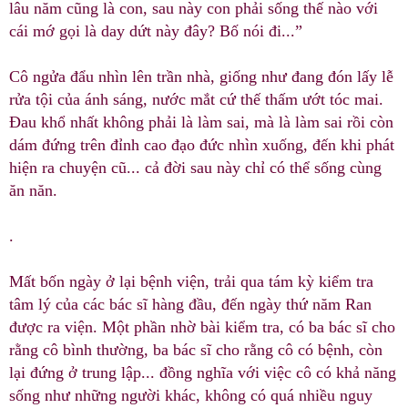
lâu năm cũng là con, sau này con phải sống thế nào với
cái mớ gọi là day dứt này đây? Bố nói đi...”
Cô ngửa đẩu nhìn lên trần nhà, giống như đang đón lấy lễ
rửa tội của ánh sáng, nước mắt cứ thế thấm ướt tóc mai.
Đau khổ nhất không phải là làm sai, mà là làm sai rồi còn
dám đứng trên đỉnh cao đạo đức nhìn xuống, đến khi phát
hiện ra chuyện cũ... cả đời sau này chỉ có thể sống cùng
ăn năn.
.
Mất bốn ngày ở lại bệnh viện, trải qua tám kỳ kiểm tra
tâm lý của các bác sĩ hàng đầu, đến ngày thứ năm Ran
được ra viện. Một phần nhờ bài kiểm tra, có ba bác sĩ cho
rằng cô bình thường, ba bác sĩ cho rằng cô có bệnh, còn
lại đứng ở trung lập... đồng nghĩa với việc cô có khả năng
sống như những người khác, không có quá nhiều nguy