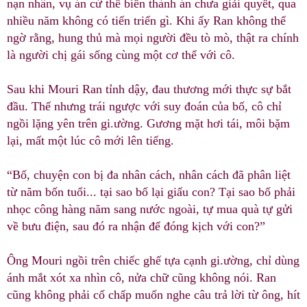
nạn nhân, vụ án cứ thế biến thành án chưa giải quyết, qua
nhiều năm không có tiến triển gì. Khi ấy Ran không thể
ngờ rằng, hung thủ mà mọi người đều tò mò, thật ra chính
là người chị gái sống cùng một cơ thể với cô.
Sau khi Mouri Ran tỉnh dậy, đau thương mới thực sự bắt
đầu. Thế nhưng trái ngược với suy đoán của bố, cô chỉ
ngồi lặng yên trên gi.ường. Gương mặt hơi tái, môi bặm
lại, mất một lúc cô mới lên tiếng.
“Bố, chuyện con bị đa nhân cách, nhân cách đã phân liệt
từ năm bốn tuổi... tại sao bố lại giấu con? Tại sao bố phải
nhọc công hàng năm sang nước ngoài, tự mua quà tự gửi
về bưu điện, sau đó ra nhận để đóng kịch với con?”
Ông Mouri ngồi trên chiếc ghế tựa cạnh gi.ường, chỉ dùng
ánh mắt xót xa nhìn cô, nửa chữ cũng không nói. Ran
cũng không phải cố chấp muốn nghe câu trả lời từ ông, hít