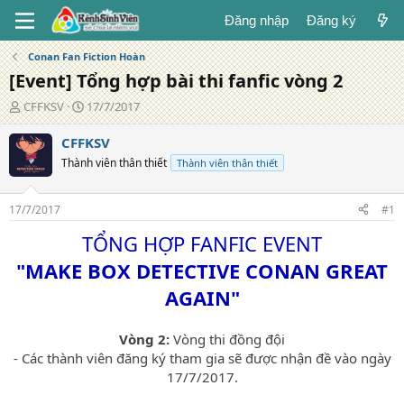
Đăng nhập
Đăng ký
Conan Fan Fiction Hoàn
[Event] Tổng hợp bài thi fanfic vòng 2
T
N
CFFKSV
17/7/2017
á
g
c
à
CFFKSV
g
y
Thành viên thân thiết
Thành viên thân thiết
i
đ
ả
ă
n
17/7/2017
#1
g
TỔNG HỢP FANFIC EVENT
"MAKE BOX DETECTIVE CONAN GREAT
AGAIN"
Vòng 2:
Vòng thi đồng đội
- Các thành viên đăng ký tham gia sẽ được nhận đề vào ngày
17/7/2017.