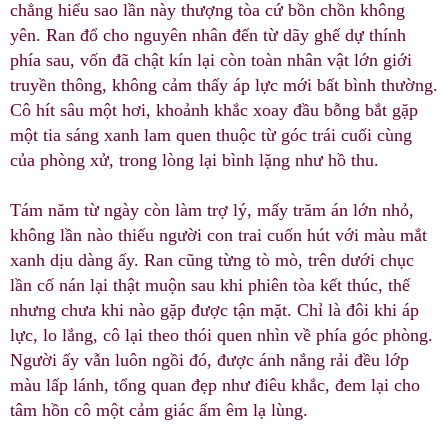
chẳng hiểu sao lần này thượng tòa cứ bồn chồn không
yên. Ran đổ cho nguyên nhân đến từ dãy ghế dự thính
phía sau, vốn đã chật kín lại còn toàn nhân vật lớn giới
truyền thông, không cảm thấy áp lực mới bất bình thường.
Cô hít sâu một hơi, khoảnh khắc xoay đầu bỗng bắt gặp
một tia sáng xanh lam quen thuộc từ góc trái cuối cùng
của phòng xử, trong lòng lại bình lặng như hồ thu.
Tám năm từ ngày còn làm trợ lý, mấy trăm án lớn nhỏ,
không lần nào thiếu người con trai cuốn hút với màu mắt
xanh dịu dàng ấy. Ran cũng từng tò mò, trên dưới chục
lần cố nán lại thật muộn sau khi phiên tòa kết thúc, thế
nhưng chưa khi nào gặp được tận mặt. Chỉ là đôi khi áp
lực, lo lắng, cô lại theo thói quen nhìn về phía góc phòng.
Người ấy vẫn luôn ngồi đó, được ánh nắng rải đều lớp
màu lấp lánh, tổng quan đẹp như điêu khắc, đem lại cho
tâm hồn cô một cảm giác ấm êm lạ lùng.