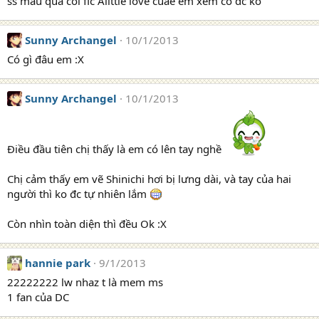
ss mau qua coi fic Alittle love cuae em xem có dc ko
:
Sunny Archangel
10/1/2013
Có gì đâu em :X
Sunny Archangel
10/1/2013
Điều đầu tiên chị thấy là em có lên tay nghề
Chị cảm thấy em vẽ Shinichi hơi bị lưng dài, và tay của hai
người thì ko đc tự nhiên lắm
Còn nhìn toàn diện thì đều Ok :X
hannie park
9/1/2013
22222222 lw nhaz t là mem ms
1 fan của DC