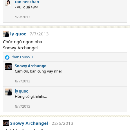
o
ran neechan
n
- Vui quá >w<
s
:
5/9/2013
ly quoc
7/7/2013
Chúc ngủ ngon nha
Snowy Archangel .
PhanThuyVu
R
e
Snowy Archangel
a
Cám ơn, bạn cũng vậy nhé!
c
t
8/7/2013
i
o
ly quoc
n
Hỏng có gì.hihihi...
s
:
8/7/2013
Snowy Archangel
22/6/2013