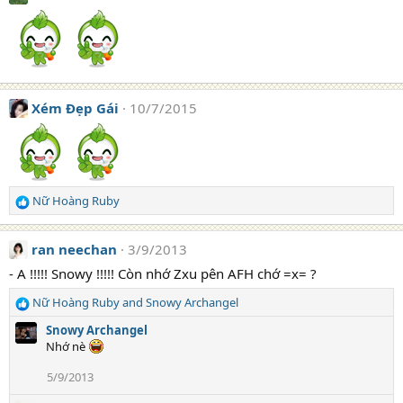
Xém Đẹp Gái
10/7/2015
Nữ Hoàng Ruby
R
e
a
ran neechan
3/9/2013
c
t
- A !!!!! Snowy !!!!! Còn nhớ Zxu pên AFH chớ =x= ?
i
Nữ Hoàng Ruby
and
Snowy Archangel
o
R
n
e
Snowy Archangel
s
a
Nhớ nè
:
c
t
5/9/2013
i