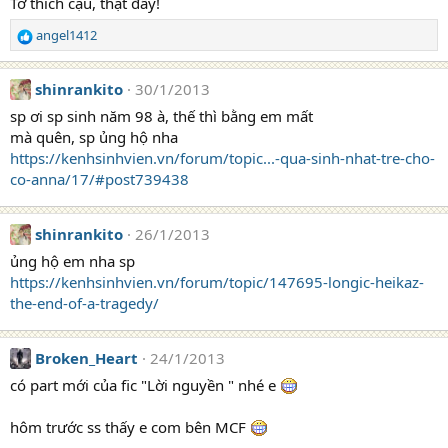
Tớ thích cậu, thật đấy!
angel1412
R
e
a
shinrankito
30/1/2013
c
t
sp ơi sp sinh năm 98 à, thế thì bằng em mất
i
mà quên, sp ủng hộ nha
o
https://kenhsinhvien.vn/forum/topic...-qua-sinh-nhat-tre-cho-
n
co-anna/17/#post739438
s
:
shinrankito
26/1/2013
ủng hộ em nha sp
https://kenhsinhvien.vn/forum/topic/147695-longic-heikaz-
the-end-of-a-tragedy/
Broken_Heart
24/1/2013
có part mới của fic "Lời nguyền " nhé e
hôm trước ss thấy e com bên MCF