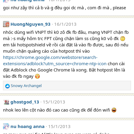
gọi như zậy thì cả b và g đều gọi dc mà , com đi mà , please
HuongNguyen_93
16/1/2013
nhóc dùng wifi VNPT thì k0 zô đk fb đâu, mạng VNPT chặn fb
mà :-s mấy hôm trc FPT cũng chặn làm ss cũng k0 vô đk
em tải hotspotshield về rồi cài đặt là vào fb được, sau đó nếu
muốn chặn quảng cáo của hotpost thì vào
https://chrome.google.com/webstore/search-
extensions/adblock?utm_source=chrome-ntp-icon
chọn cài
đặt Adblock cho Google Chrome là xong. Bật hotpost lên là
vào đk fb ngay
Snowy Archangel
R
e
a
ghostgod_13
15/1/2013
c
t
nhok leo lên cột nào đó cao cao cũng dk để đón wifi
i
o
n
nu hoang anna
15/1/2013
s