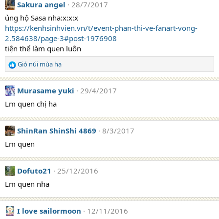
Sakura angel
28/7/2017
ủng hộ Sasa nha:x:x:x
https://kenhsinhvien.vn/t/event-phan-thi-ve-fanart-vong-
2.584638/page-3#post-1976908
tiện thể làm quen luôn
Gió núi mùa hạ
R
e
a
Murasame yuki
29/4/2017
c
t
Lm quen chị ha
i
o
n
ShinRan ShinShi 4869
8/3/2017
s
Lm quen
:
Dofuto21
25/12/2016
Lm quen nha
I love sailormoon
12/11/2016