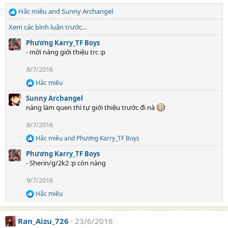
i
Hắc miêu
and
Sunny Archangel
o
R
n
e
Xem các bình luận trước…
s
a
:
c
Phương Karry_TF Boys
t
- mời nàng giới thiệu trc :p
i
8/7/2016
o
n
Hắc miêu
R
s
e
:
Sunny Archangel
a
nàng làm quen thì tự giới thiệu trước đi nà
c
t
8/7/2016
i
o
Hắc miêu
and
Phương Karry_TF Boys
R
n
e
s
Phương Karry_TF Boys
a
:
- Sherin/g/2k2 :p còn nàng
c
t
9/7/2016
i
o
Hắc miêu
R
n
e
s
a
:
Ran_Aizu_726
23/6/2016
c