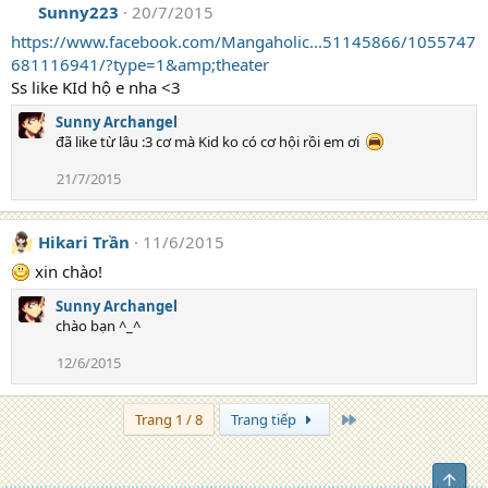
Sunny223
20/7/2015
https://www.facebook.com/Mangaholic...51145866/1055747
681116941/?type=1&amp;theater
Ss like KId hộ e nha <3
Sunny Archangel
đã like từ lâu :3 cơ mà Kid ko có cơ hội rồi em ơi
21/7/2015
Hikari Trần
11/6/2015
xin chào!
Sunny Archangel
chào bạn ^_^
12/6/2015
Trang cuối
Trang 1 / 8
Trang tiếp
Top