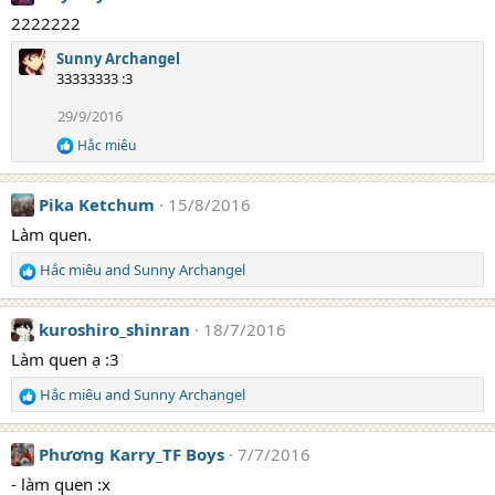
c
t
2222222
i
Sunny Archangel
o
33333333 :3
n
s
29/9/2016
:
Hắc miêu
R
e
a
Pika Ketchum
15/8/2016
c
t
Làm quen.
i
o
Hắc miêu
and
Sunny Archangel
n
R
s
e
:
a
kuroshiro_shinran
18/7/2016
c
t
Làm quen ạ :3
i
Hắc miêu
and
Sunny Archangel
o
R
n
e
s
a
Phương Karry_TF Boys
7/7/2016
:
c
t
- làm quen :x