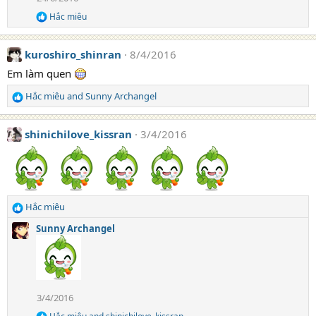
n
Hắc miêu
R
s
e
:
a
kuroshiro_shinran
8/4/2016
c
t
Em làm quen
i
o
Hắc miêu
and
Sunny Archangel
n
R
s
e
:
a
shinichilove_kissran
3/4/2016
c
t
i
o
n
s
Hắc miêu
R
:
e
Sunny Archangel
a
c
t
i
o
3/4/2016
n
s