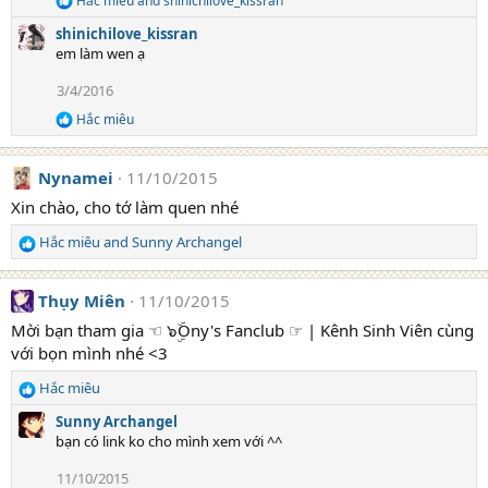
Hắc miêu
and
shinichilove_kissran
R
:
e
shinichilove_kissran
a
em làm wen ạ
c
t
3/4/2016
i
o
Hắc miêu
R
n
e
s
a
:
Nynamei
11/10/2015
c
t
Xin chào, cho tớ làm quen nhé
i
o
Hắc miêu
and
Sunny Archangel
n
R
s
e
:
a
Thụy Miên
11/10/2015
c
t
Mời bạn tham gia ☜ ๖ۣۜOny's Fanclub ☞ | Kênh Sinh Viên cùng
i
với bọn mình nhé <3
o
n
Hắc miêu
R
s
e
Sunny Archangel
:
a
bạn có link ko cho mình xem với ^^
c
t
11/10/2015