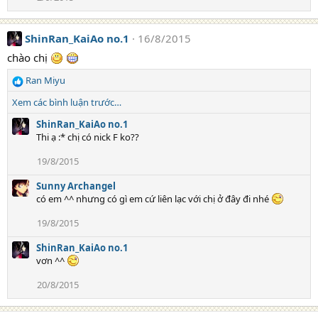
ShinRan_KaiAo no.1
16/8/2015
chào chị
Ran Miyu
R
e
Xem các bình luận trước…
a
c
ShinRan_KaiAo no.1
t
Thi ạ :* chị có nick F ko??
i
19/8/2015
o
n
Sunny Archangel
s
có em ^^ nhưng có gì em cứ liên lạc với chị ở đây đi nhé
:
19/8/2015
ShinRan_KaiAo no.1
vơn ^^
20/8/2015