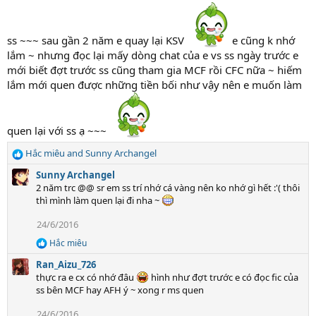
t
i
o
n
ss ~~~ sau gần 2 năm e quay lại KSV
e cũng k nhớ
s
lắm ~ nhưng đọc lại mấy dòng chat của e vs ss ngày trước e
:
mới biết đợt trước ss cũng tham gia MCF rồi CFC nữa ~ hiếm
lắm mới quen được những tiền bối như vậy nên e muốn làm
quen lại với ss ạ ~~~
Hắc miêu
and
Sunny Archangel
R
e
Sunny Archangel
a
2 năm trc @@ sr em ss trí nhớ cá vàng nên ko nhớ gì hết :'( thôi
c
thì mình làm quen lại đi nha ~
t
i
24/6/2016
o
Hắc miêu
n
R
e
s
Ran_Aizu_726
a
:
thực ra e cx có nhớ đâu
hình như đợt trước e có đọc fic của
c
ss bên MCF hay AFH ý ~ xong r ms quen
t
i
24/6/2016
o