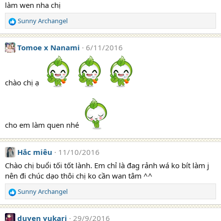
làm wen nha chị
Sunny Archangel
R
e
a
Tomoe x Nanami
6/11/2016
c
t
i
o
chào chị ạ
n
s
:
cho em làm quen nhé
Hắc miêu
11/10/2016
Chào chị buổi tối tốt lành. Em chỉ là đag rảnh wá ko bít làm j
nên đi chúc dạo thôi chị ko cần wan tâm ^^
Sunny Archangel
R
e
a
duyen yukari
29/9/2016