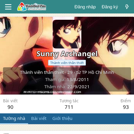
Đăng nhập
Đăng ký
Sunny Archangel
Thành viên thân thiết
Thành viên thân thiết
·
29
·
từ
TP Hồ Chí Minh
Tham gia
13/8/2011
Thăm nhà
22/9/2021
Bài viết
Tương tác
Điểm
90
711
93
Tường nhà
Bài viết
Giới thiệu