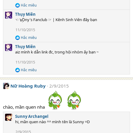
i
Hắc miêu
o
R
e
n
Thụy Miên
a
s
☜ ๖ۣۜOny's Fanclub ☞ | Kênh Sinh Viên đây bạn
c
:
t
11/10/2015
i
o
Hắc miêu
R
n
e
s
Thụy Miên
a
:
aiz mình k dẫn link đc, trong hội nhóm ấy bạn ~
c
t
11/10/2015
i
o
Hắc miêu
R
n
e
s
a
:
Nữ Hoàng Ruby
2/9/2015
c
t
i
o
n
chào, mần quen nha
s
:
Sunny Archangel
hi, mần quen nào ^^ mình tên là Sunny =D
2/9/2015