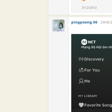
c
t
3/12/2013
i
o
n
pingpoong.96
29/8/
s
: