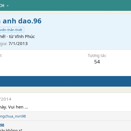
CH
 anh dao.96
viên thân thiết
thế!
·
từ
Vĩnh Phúc
gia
7/1/2013
t
Tương tác
54
/2014
này. Vui hen ...
ongchua_nvn98
98
k này không ạ?