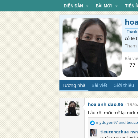
DIỄN ĐÀN
BÀI MỚI
TIỆN Í
hoa
Thành 
có lẽ 
Tham 
Bài viế
77
Tường nhà
Bài viết
Giới thiệu
hoa anh dao.96
19/6
Lâu rồi mới trở lại nick 
myduyen97
and
tieuc
R
e
tieucongchua_nvn
a
ss ơi ss còn onl nic