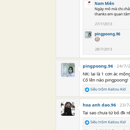
Nam Miên
Ngày mô mà chị chả l
thanks em quan tâm n
27/7/2013
pingpoong.96
28/7/2013
pingpoong.96
24/7/
NK: lại là 1 cơn ác mộ
Cố lên nào pingpoong!
Siêu trộm Kaitou Kid
R
e
a
hoa anh dao.96
23/7
c
t
Tại sao chưa từ bỏ đk nh
i
Siêu trộm Kaitou Kid
o
R
n
e