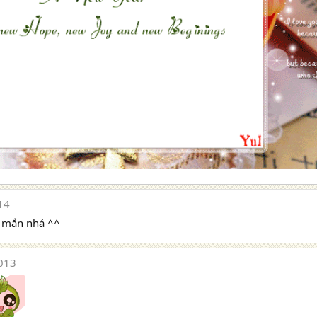
14
mắn nhá ^^
013