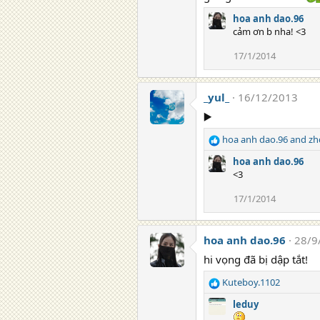
hoa anh dao.96
cảm ơn b nha! <3
17/1/2014
_yul_
16/12/2013
▶️
hoa anh dao.96
and
zh
R
e
hoa anh dao.96
a
<3
c
t
17/1/2014
i
o
n
hoa anh dao.96
28/9
s
hi vọng đã bị dập tắt!
:
Kuteboy.1102
R
e
leduy
a