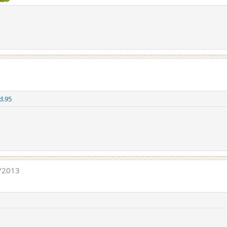
d.95
/2013