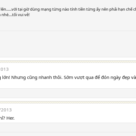
ên......với tại giờ dùng mạng từng nào tính tiền từng ấy nên phải hạn chế chứ
hé....tối vui vẻ!
2013
ng lớn! Nhưng cũng nhanh thôi. Sớm vượt qua để đón ngày đẹp và 
/2013
ỉ? Her.