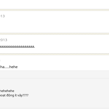
013
2013
aaaaaaaaaaaaaaaaaaaa.
3
ha.....hehe
hehehehe
hoạt động ít vậy????