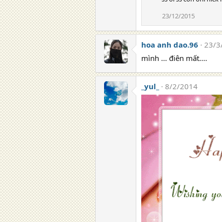
c
t
23/12/2015
i
o
n
hoa anh dao.96
23/3
s
mình ... điên mất....
:
_yul_
8/2/2014