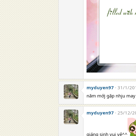
myduyen97
31/1/20
năm mớj gặp nhju may 
myduyen97
25/12/2
giáng sinh vui vẻ^^