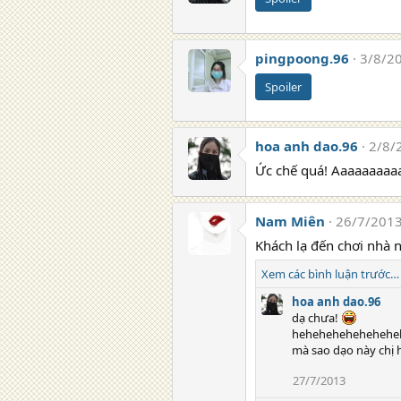
pingpoong.96
3/8/2
Spoiler
hoa anh dao.96
2/8/
Ức chế quá! Aaaaaaa
Nam Miên
26/7/201
Khách lạ đến chơi nhà n
Xem các bình luận trước…
hoa anh dao.96
dạ chưa!
hehehehehehehehe
mà sao dạo này chị 
27/7/2013