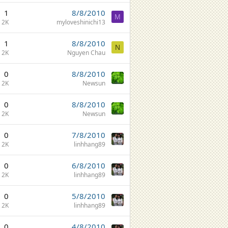
1
8/8/2010
M
2K
myloveshinichi13
1
8/8/2010
N
2K
Nguyen Chau
0
8/8/2010
2K
Newsun
0
8/8/2010
2K
Newsun
0
7/8/2010
2K
linhhang89
0
6/8/2010
2K
linhhang89
0
5/8/2010
2K
linhhang89
0
4/8/2010