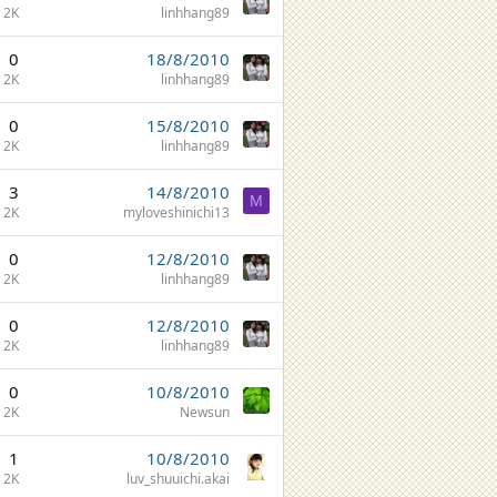
2K
linhhang89
0
18/8/2010
2K
linhhang89
0
15/8/2010
2K
linhhang89
3
14/8/2010
M
2K
myloveshinichi13
0
12/8/2010
2K
linhhang89
0
12/8/2010
2K
linhhang89
0
10/8/2010
2K
Newsun
1
10/8/2010
2K
luv_shuuichi.akai