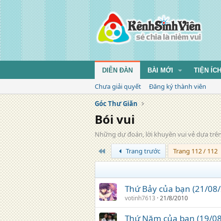
DIỄN ĐÀN
BÀI MỚI
TIỆN ÍC
Chưa giải quyết
Đăng ký thành viên
Góc Thư Giãn
Bói vui
Những dự đoán, lời khuyên vui vẻ dựa trên
Trang đầu
Trang trước
Trang 112 / 112
Thứ Bảy của bạn (21/08
votinh7613
21/8/2010
Thứ Năm của bạn (19/08