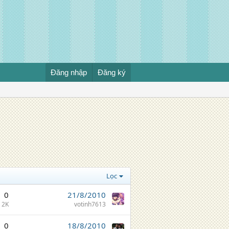
Đăng nhập
Đăng ký
Lọc
0
21/8/2010
2K
votinh7613
0
18/8/2010