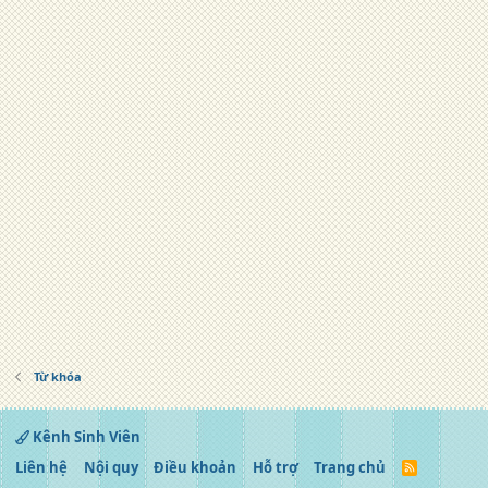
Từ khóa
Kênh Sinh Viên
Liên hệ
Nội quy
Điều khoản
Hỗ trợ
Trang chủ
R
S