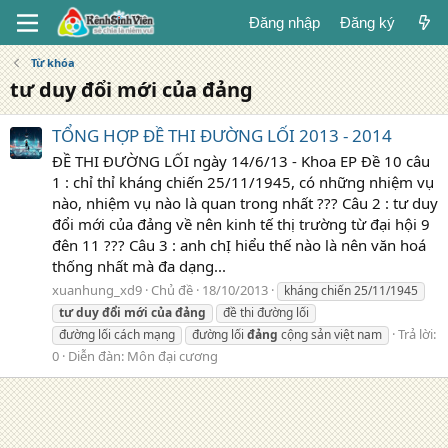
Đăng nhập
Đăng ký
Từ khóa
tư duy đổi mới của đảng
TỔNG HỢP ĐỀ THI ĐƯỜNG LỐI 2013 - 2014
ĐỀ THI ĐƯỜNG LỐI ngày 14/6/13 - Khoa EP Đề 10 câu
1 : chỉ thỉ kháng chiến 25/11/1945, có những nhiệm vụ
nào, nhiệm vụ nào là quan trong nhất ??? Câu 2 : tư duy
đổi mới của đảng về nên kinh tế thị trường từ đại hội 9
đên 11 ??? Câu 3 : anh chỊ hiểu thế nào là nên văn hoá
thống nhất mà đa dạng...
xuanhung_xd9
Chủ đề
18/10/2013
kháng chiến 25/11/1945
tư
duy
đổi
mới
của
đảng
đề thi đường lối
Trả lời:
đường lối cách mạng
đường lối
đảng
cộng sản việt nam
0
Diễn đàn:
Môn đại cương