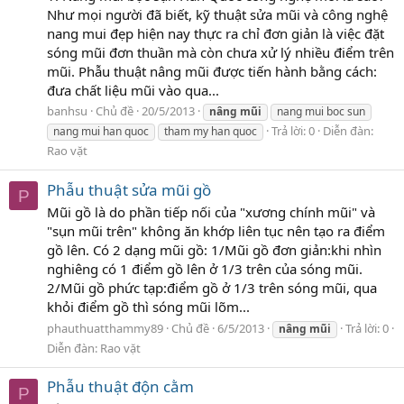
Như mọi người đã biết, kỹ thuật sửa mũi và công nghệ
nang mui đẹp hiện nay thực ra chỉ đơn giản là việc đặt
sóng mũi đơn thuần mà còn chưa xử lý nhiều điểm trên
mũi. Phẫu thuật nâng mũi được tiến hành bằng cách:
đưa chất liệu mũi vào qua...
banhsu
Chủ đề
20/5/2013
nâng
mũi
nang mui boc sun
Trả lời: 0
Diễn đàn:
nang mui han quoc
tham my han quoc
Rao vặt
Phẫu thuật sửa mũi gồ
P
Mũi gồ là do phần tiếp nối của "xương chính mũi" và
"sụn mũi trên" không ăn khớp liên tục nên tạo ra điểm
gồ lên. Có 2 dạng mũi gồ: 1/Mũi gồ đơn giản:khi nhìn
nghiêng có 1 điểm gồ lên ở 1/3 trên của sóng mũi.
2/Mũi gồ phức tạp:điểm gồ ở 1/3 trên sóng mũi, qua
khỏi điểm gồ thì sóng mũi lõm...
phauthuatthammy89
Chủ đề
6/5/2013
Trả lời: 0
nâng
mũi
Diễn đàn:
Rao vặt
Phẫu thuật độn cằm
P