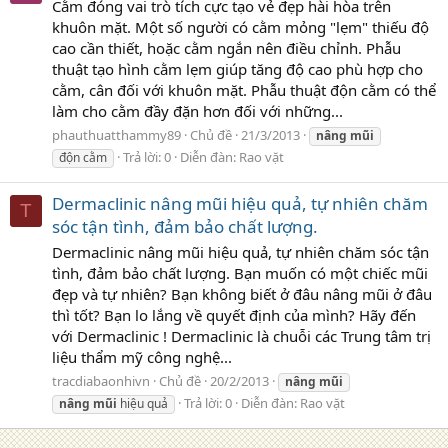
Cằm đóng vai trò tích cực tạo vẻ đẹp hài hòa trên
khuôn mặt. Một số người có cằm mỏng "lẹm" thiếu độ
cao cần thiết, hoặc cằm ngắn nên điều chỉnh. Phẫu
thuật tạo hình cằm lẹm giúp tăng độ cao phù hợp cho
cằm, cân đối với khuôn mặt. Phẫu thuật độn cằm có thể
làm cho cằm đầy đặn hơn đối với những...
phauthuatthammy89
Chủ đề
21/3/2013
nâng
mũi
Trả lời: 0
Diễn đàn:
Rao vặt
độn cằm
Dermaclinic nâng mũi hiệu quả, tự nhiên chăm
T
sóc tận tình, đảm bảo chất lượng.
Dermaclinic nâng mũi hiệu quả, tự nhiên chăm sóc tận
tình, đảm bảo chất lượng. Bạn muốn có một chiếc mũi
đẹp và tự nhiên? Bạn không biết ở đâu nâng mũi ở đâu
thì tốt? Bạn lo lắng về quyết định của mình? Hãy đến
với Dermaclinic ! Dermaclinic là chuỗi các Trung tâm trị
liệu thẩm mỹ công nghệ...
tracdiabaonhivn
Chủ đề
20/2/2013
nâng
mũi
Trả lời: 0
Diễn đàn:
Rao vặt
nâng
mũi
hiệu quả