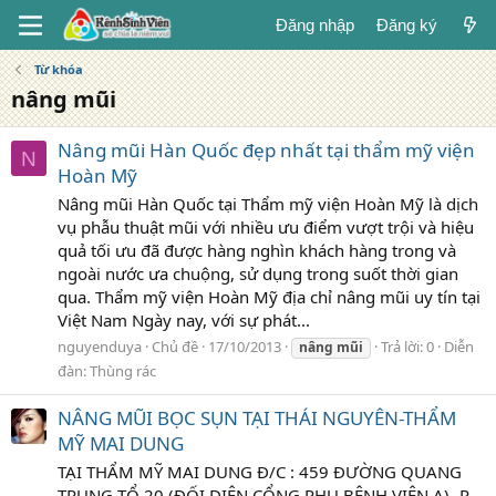
Đăng nhập
Đăng ký
Từ khóa
nâng mũi
Nâng mũi Hàn Quốc đẹp nhất tại thẩm mỹ viện
N
Hoàn Mỹ
Nâng mũi Hàn Quốc tại Thẩm mỹ viện Hoàn Mỹ là dịch
vụ phẫu thuật mũi với nhiều ưu điểm vượt trội và hiệu
quả tối ưu đã được hàng nghìn khách hàng trong và
ngoài nước ưa chuộng, sử dụng trong suốt thời gian
qua. Thẩm mỹ viện Hoàn Mỹ địa chỉ nâng mũi uy tín tại
Việt Nam Ngày nay, với sự phát...
nguyenduya
Chủ đề
17/10/2013
Trả lời: 0
Diễn
nâng
mũi
đàn:
Thùng rác
NÂNG MŨI BỌC SỤN TẠI THÁI NGUYÊN-THẨM
MỸ MAI DUNG
TẠI THẨM MỸ MAI DUNG Đ/C : 459 ĐƯỜNG QUANG
TRUNG TỔ 20 (ĐỐI DIỆN CỔNG PHỤ BỆNH VIỆN A) -P