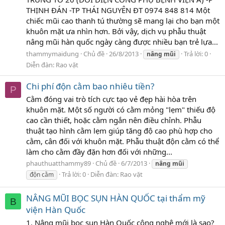
THỊNH ĐÁN -TP THÁI NGUYÊN ĐT 0974 848 814 Một
chiếc mũi cao thanh tú thường sẽ mang lại cho bạn một
khuôn mặt ưa nhìn hơn. Bởi vậy, dịch vụ phẫu thuật
nâng mũi hàn quốc ngày càng được nhiều bạn trẻ lựa...
thammymaidung
Chủ đề
26/8/2013
Trả lời: 0
nâng
mũi
Diễn đàn:
Rao vặt
Chi phí độn cằm bao nhiêu tiền?
P
Cằm đóng vai trò tích cực tạo vẻ đẹp hài hòa trên
khuôn mặt. Một số người có cằm mỏng "lẹm" thiếu độ
cao cần thiết, hoặc cằm ngắn nên điều chỉnh. Phẫu
thuật tạo hình cằm lẹm giúp tăng độ cao phù hợp cho
cằm, cân đối với khuôn mặt. Phẫu thuật độn cằm có thể
làm cho cằm đầy đặn hơn đối với những...
phauthuatthammy89
Chủ đề
6/7/2013
nâng
mũi
Trả lời: 0
Diễn đàn:
Rao vặt
độn cằm
NÂNG MŨI BỌC SỤN HÀN QUỐC tại thẩm mỹ
B
viện Hàn Quốc
1. Nâng mũi bọc sụn Hàn Quốc công nghệ mới là sao?