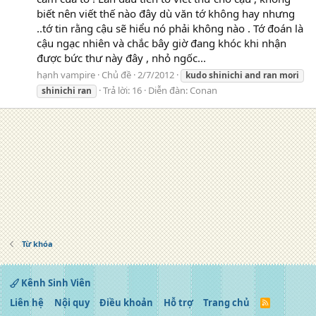
biết nên viết thế nào đây dù văn tớ không hay nhưng
..tớ tin rằng cậu sẽ hiểu nó phải không nào . Tớ đoán là
cậu ngạc nhiên và chắc bây giờ đang khóc khi nhận
được bức thư này đây , nhỏ ngốc...
hạnh vampire
Chủ đề
2/7/2012
kudo
shinichi
and
ran
mori
Trả lời: 16
Diễn đàn:
Conan
shinichi
ran
Từ khóa
Kênh Sinh Viên
Liên hệ
Nội quy
Điều khoản
Hỗ trợ
Trang chủ
R
S