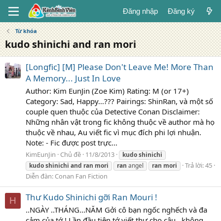
Đăng nhập
Đăng ký
Từ khóa
kudo shinichi and ran mori
[Longfic] [M] Please Don't Leave Me! More Than
A Memory... Just In Love
Author: Kim EunJin (Zoe Kim) Rating: M (or 17+)
Category: Sad, Happy...??? Pairings: ShinRan, và một số
couple quen thuộc của Detective Conan Disclaimer:
Những nhân vật trong fic không thuộc về author mà họ
thuộc về nhau, Au viết fic vì mục đích phi lợi nhuận.
Note: - Fic được post trực...
KimEunJin
Chủ đề
11/8/2013
kudo
shinichi
Trả lời: 45
kudo
shinichi
and
ran
mori
ran
angel
ran
mori
Diễn đàn:
Conan Fan Fiction
Thư Kudo Shinichi gỡi Ran Mouri !
H
..NGÀY ..THÁNG...NĂM Gởi cô bạn ngốc nghếch và đa
cảm của tớ ! Lần đầu tiên tớ viết thư cho cậu , không