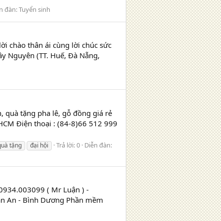
n đàn:
Tuyển sinh
i chào thân ái cùng lời chúc sức
ây Nguyên (TT. Huế, Đà Nẵng,
 quà tặng pha lê, gỗ đồng giá rẻ
P.HCM Điện thoại : (84-8)66 512 999
Trả lời: 0
Diễn đàn:
quà tặng
đại hội
934.003099 ( Mr Luận ) -
huận An - Bình Dương Phần mềm