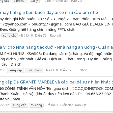
Trả lời: 1
Diễn đàn:
Rao vặt
ng
cấp
sinh viên
đại lý
 máy tính giá bán buôn đây ai có nhu cầu pm nhé
áy tính giá bán buôn Đ/C: Số 23 - Ngõ 2 – Vạn Phúc – Kim Mã –
_27_7@yahoo.com – phucnt277@gmail.com BÁO GIÁ DEALER LINH
n, Giống hệt hàng chính hãng FPT), chất...
Trả lời: 0
Diễn đàn:
Rao vặt
cung
cấp
a vị cho Nhà hàng tiệc cưới - Nhà hàng ăn uống - Quán ă
HÚ HƯNG :KSV@03: Đa dạng các mặt hàng. Và đội ngũ nhân vi
dịch vụ tốt nhất. Giá cả - Dịch vụ - Chất lượng - Uy tín. Chúng 
ầu : Địa chỉ...
012
Trả lời: 0
Diễn đàn:
Tin 360°
cung
cấp
thực phẩm
g cấp Đá GRANIT, MARBLE và các loại đá tự nhiên khác ở
CÔNG TRÌNH VĂN HÓA Tên giao dịch : I.C.C.C JOINSTOCK COMPANY
Thanh Xuân - Hà Nội (khuất duy tiến kéo dài) Tel : 04.668.23.032
fe.vn Email ...
4/2012
Trả lời: 1
Diễn đàn:
Rao vặt
cung
cấp
thi công