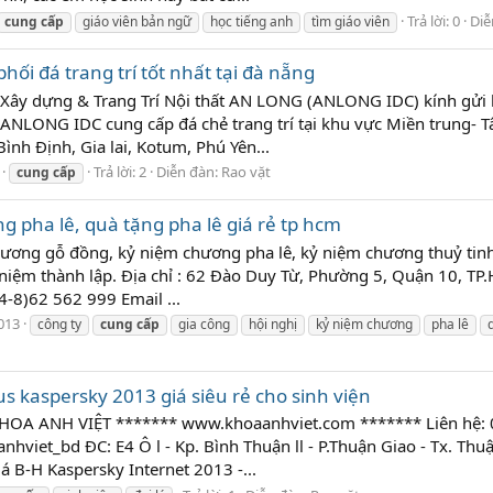
Trả lời: 0
Diễ
cung
cấp
giáo viên bản ngữ
học tiếng anh
tìm giáo viên
ối đá trang trí tốt nhất tại đà nẵng
Xây dựng & Trang Trí Nội thất AN LONG (ANLONG IDC) kính gửi lờ
ANLONG IDC cung cấp đá chẻ trang trí tại khu vực Miền trung- T
nh Định, Gia lai, Kotum, Phú Yên...
Trả lời: 2
Diễn đàn:
Rao vặt
cung
cấp
g pha lê, quà tặng pha lê giá rẻ tp hcm
ương gỗ đồng, kỷ niệm chương pha lê, kỷ niệm chương thuỷ tinh,
kỷ niệm thành lập. Địa chỉ : 62 Đào Duy Từ, Phường 5, Quận 10, T
4-8)62 562 999 Email ...
013
công ty
cung
cấp
gia công
hội nghị
kỷ niệm chương
pha lê
s kaspersky 2013 giá siêu rẻ cho sinh viện
A ANH VIỆT ******* www.khoaanhviet.com ******* Liên hệ: 0
nhviet_bd ĐC: E4 Ô l - Kp. Bình Thuận ll - P.Thuận Giao - Tx. T
 B-H Kaspersky Internet 2013 -...