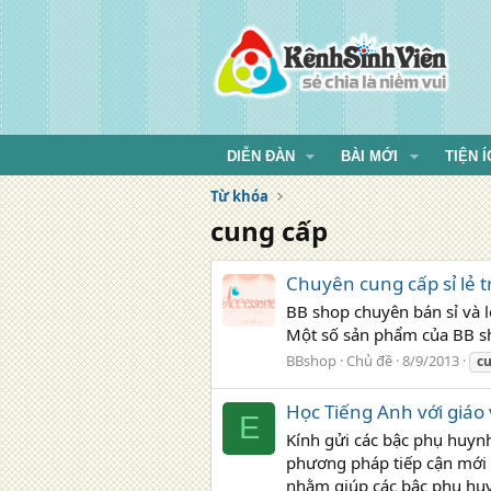
DIỄN ĐÀN
BÀI MỚI
TIỆN Í
Từ khóa
cung cấp
Chuyên cung cấp sỉ lẻ t
BB shop chuyên bán sỉ và lẻ
Một số sản phẩm của BB s
BBshop
Chủ đề
8/9/2013
c
Học Tiếng Anh với giáo
E
Kính gửi các bậc phụ huyn
phương pháp tiếp cận mới a
nhằm giúp các bậc phụ huyn