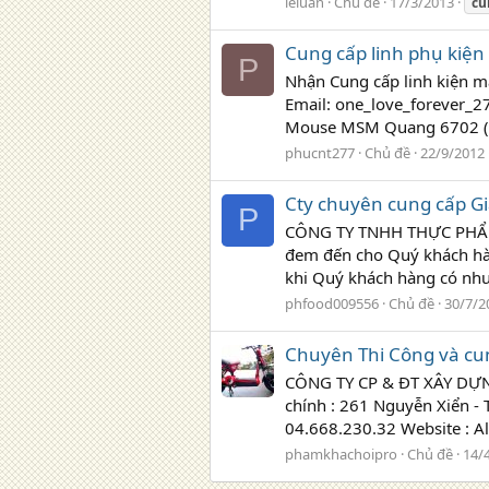
leluan
Chủ đề
17/3/2013
cu
Cung cấp linh phụ kiện
P
Nhận Cung cấp linh kiện m
Email: one_love_forever
Mouse MSM Quang 6702 (Đe
phucnt277
Chủ đề
22/9/2012
Cty chuyên cung cấp Gi
P
CÔNG TY TNHH THỰC PHẨM P
đem đến cho Quý khách hàng 
khi Quý khách hàng có nhu c
phfood009556
Chủ đề
30/7/2
Chuyên Thi Công và cun
CÔNG TY CP & ĐT XÂY DỰNG 
chính : 261 Nguyễn Xiển - 
04.668.230.32 Website : Ali
phamkhachoipro
Chủ đề
14/