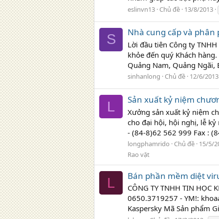
eslinvn13
Chủ đề
13/8/2013
Nhà cung cấp và phân ph
S
Lời đầu tiên Công ty TNHH 
khỏe đến quý Khách hàng. 
Quảng Nam, Quảng Ngãi, Bì
sinhanlong
Chủ đề
12/6/2013
Sản xuất kỷ niệm chươn
L
Xưởng sản xuất kỷ niệm ch
cho đại hội, hội nghị, lễ 
- (84-8)62 562 999 Fax : (8
longphamrido
Chủ đề
15/5/2
Rao vặt
Bán phần mềm diệt viru
L
CÔNG TY TNHH TIN HỌC KHO
0650.3719257 - YM!: khoaa
Kaspersky Mã Sản phẩm Giá