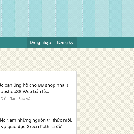
Đăng nhập
Đăng ký
các bạn ủng hộ cho BB shop nha!!!
bbshop88 Web bán lẻ...
Diễn đàn:
Rao vặt
iệt Nam những nguồn tri thức mới,
 vụ giáo dục Green Path ra đời