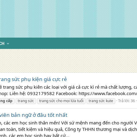
CH
rang sức phụ kiện giá cực rẻ
 trang sức phụ kiên các loại với giá cả cực kì rẻ mà chất lượng, 
hop: Liên hệ: 0932179582 Facebook: https://www.facebook.com/
Trả lời: 36
ung
cấp
trang sức
trang sức cho mọi lứa tuổi
trang sức kute
 viên bản ngữ ở đâu tốt nhất
h, các em học sinh thân mến! Với sứ mệnh mang đến cho người V
n toàn, tiết kiệm và hiệu quả, Công ty THHN thương mại và dịch
h, các em học sinh hay bất cứ...