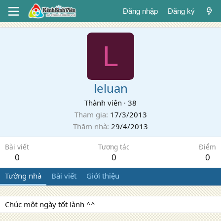
Đăng nhập
Đăng ký
L
leluan
Thành viên
·
38
Tham gia
17/3/2013
Thăm nhà
29/4/2013
Bài viết
Tương tác
Điểm
0
0
0
Tường nhà
Bài viết
Giới thiệu
Chúc một ngày tốt lành ^^