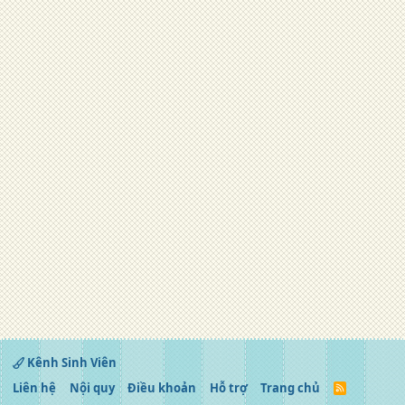
Kênh Sinh Viên
Liên hệ
Nội quy
Điều khoản
Hỗ trợ
Trang chủ
R
S