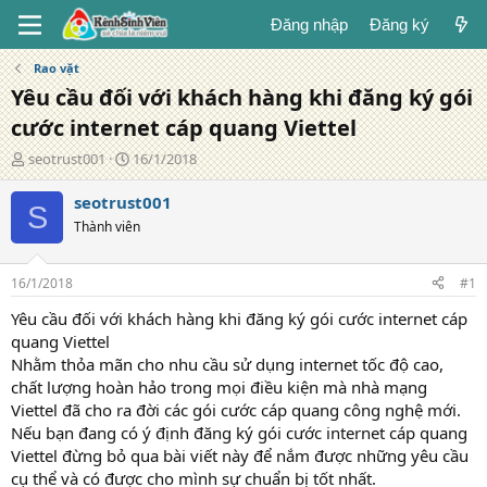
Đăng nhập
Đăng ký
Rao vặt
Yêu cầu đối với khách hàng khi đăng ký gói
cước internet cáp quang Viettel
T
N
seotrust001
16/1/2018
á
g
c
à
seotrust001
S
g
y
Thành viên
i
đ
ả
ă
n
16/1/2018
#1
g
Yêu cầu đối với khách hàng khi đăng ký gói cước internet cáp
quang Viettel
Nhằm thỏa mãn cho nhu cầu sử dụng internet tốc độ cao,
chất lượng hoàn hảo trong mọi điều kiện mà nhà mạng
Viettel đã cho ra đời các gói cước cáp quang công nghệ mới.
Nếu bạn đang có ý định đăng ký gói cước internet cáp quang
Viettel đừng bỏ qua bài viết này để nắm được những yêu cầu
cụ thể và có được cho mình sự chuẩn bị tốt nhất.