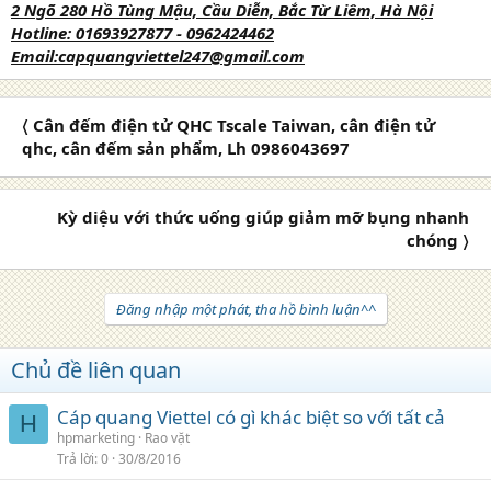
2 Ngõ 280 Hồ Tùng Mậu, Cầu Diễn, Bắc Từ Liêm, Hà Nội
Hotline:
01693927877
- 0962424462
Email:capquangviettel247@gmail.com
〈 Cân đếm điện tử QHC Tscale Taiwan, cân điện tử
qhc, cân đếm sản phẩm, Lh 0986043697
Kỳ diệu với thức uống giúp giảm mỡ bụng nhanh
chóng 〉
Đăng nhập một phát, tha hồ bình luận^^
Chủ đề liên quan
Cáp quang Viettel có gì khác biệt so với tất cả
H
hpmarketing
Rao vặt
Trả lời
0
30/8/2016