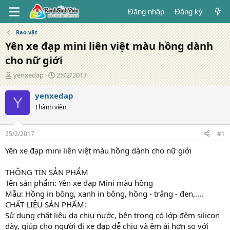
Đăng nhập
Đăng ký
Rao vặt
Yên xe đạp mini liên việt màu hồng dành
cho nữ giới
T
N
yenxedap
25/2/2017
á
g
c
à
yenxedap
Y
g
y
Thành viên
i
đ
ả
ă
n
25/2/2017
#1
g
Yên xe đạp mini liên việt màu hồng dành cho nữ giới
THÔNG TIN SẢN PHẨM
Tên sản phẩm: Yên xe đạp Mini màu hồng
Mẫu: Hồng in bông, xanh in bông, hồng - trắng - đen,....
CHẤT LIỆU SẢN PHẨM:
Sử dụng chất liệu da chịu nước, bên trong có lớp đệm silicon
dày, giúp cho người đi xe đạp dễ chịu và êm ái hơn so với