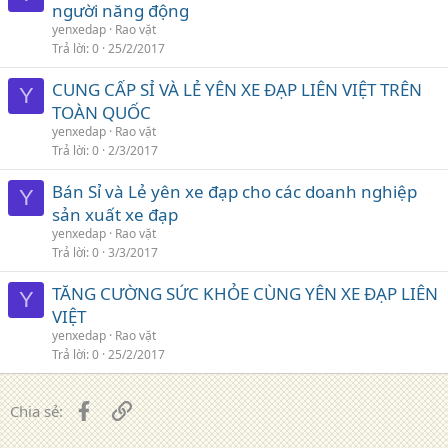
người năng động
yenxedap
Rao vặt
Trả lời
0
25/2/2017
CUNG CẤP SỈ VÀ LẺ YÊN XE ĐẠP LIÊN VIỆT TRÊN
Y
TOÀN QUỐC
yenxedap
Rao vặt
Trả lời
0
2/3/2017
Bán Sỉ và Lẻ yên xe đạp cho các doanh nghiệp
Y
sản xuất xe đạp
yenxedap
Rao vặt
Trả lời
0
3/3/2017
TĂNG CƯỜNG SỨC KHỎE CÙNG YÊN XE ĐẠP LIÊN
Y
VIỆT
yenxedap
Rao vặt
Trả lời
0
25/2/2017
Facebook
Liên kết
Chia sẻ: