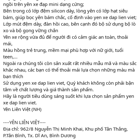
ngồi trên yên xe đạp mini dạng cứng;
Bên trong có lớp đệm silicon dày, lòng yên có lớp hạt siêu
bám, giúp bọc yên bám chắc, cố định vào yen xe dap lien viet;
Lớp mút đệm dày, đàn hồi cao, bên cạnh đó bộ sử dụng bộ lò
xo và bộ gọng vững chắn
Yên xe rộng vừa đủ để người đi có cảm giác an toàn, thoải
mái,
Màu hồng trẻ trung, mềm mại phù hợp với nữ giới, tuổi
teen,...
Ngoài ra chúng tôi còn sản xuất rất nhiều mẫu mã và màu sắc
khác nhau, các bạn có thể thoải mái lựa chọn những màu mà
bạn thích
Sử dụng yen xe dap lien viet, Quý khách không còn phải bận
tâm về chất lượng và giá thành sản phẩm.
Hãy là người tiêu dùng sáng suốt khi lựa chọn sản phẩm yen
xe dap lien viet.
Yên Liên Việt (NH)
----YÊN LIÊN VIỆT----
Địa chỉ: 962/8 Nguyễn Thị Minh Khai, Khu phố Tân Thắng,
P.Tân Bình, Tx. Dĩ An, Bình Dương