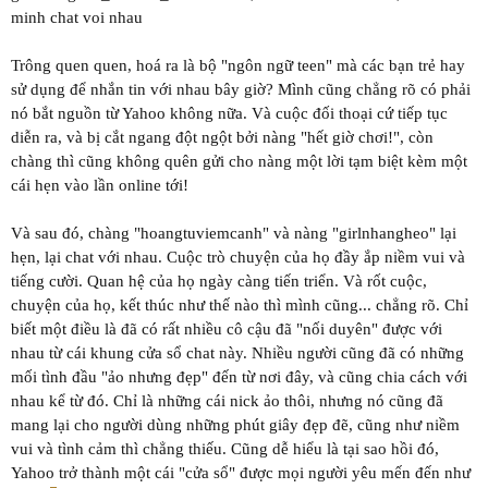
minh chat voi nhau
Trông quen quen, hoá ra là bộ "ngôn ngữ teen" mà các bạn trẻ hay
sử dụng để nhắn tin với nhau bây giờ? Mình cũng chẳng rõ có phải
nó bắt nguồn từ Yahoo không nữa. Và cuộc đối thoại cứ tiếp tục
diễn ra, và bị cắt ngang đột ngột bởi nàng "hết giờ chơi!", còn
chàng thì cũng không quên gửi cho nàng một lời tạm biệt kèm một
cái hẹn vào lần online tới!
Và sau đó, chàng "hoangtuviemcanh" và nàng "girlnhangheo" lại
hẹn, lại chat với nhau. Cuộc trò chuyện của họ đầy ắp niềm vui và
tiếng cười. Quan hệ của họ ngày càng tiến triển. Và rốt cuộc,
chuyện của họ, kết thúc như thế nào thì mình cũng... chẳng rõ. Chỉ
biết một điều là đã có rất nhiều cô cậu đã "nối duyên" được với
nhau từ cái khung cửa sổ chat này. Nhiều người cũng đã có những
mối tình đầu "ảo nhưng đẹp" đến từ nơi đây, và cũng chia cách với
nhau kể từ đó. Chỉ là những cái nick ảo thôi, nhưng nó cũng đã
mang lại cho người dùng những phút giây đẹp đẽ, cũng như niềm
vui và tình cảm thì chẳng thiếu. Cũng dễ hiểu là tại sao hồi đó,
Yahoo trở thành một cái "cửa sổ" được mọi người yêu mến đến như