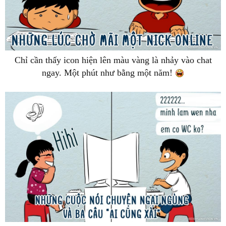
Chỉ cần thấy icon hiện lên màu vàng là nhảy vào chat
ngay. Một phút như bằng một năm!