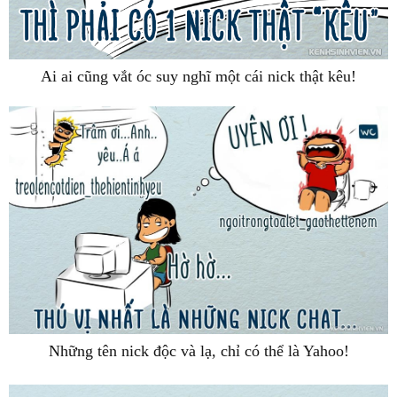
Ai ai cũng vắt óc suy nghĩ một cái nick thật kêu!
Những tên nick độc và lạ, chỉ có thể là Yahoo!