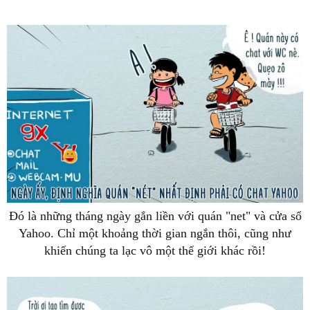
Đó là những tháng ngày gắn liền với quán "net" và cửa sổ
Yahoo. Chỉ một khoảng thời gian ngắn thôi, cũng như
khiến chúng ta lạc vô một thế giới khác rồi!