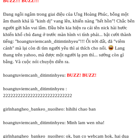
BUZZ!!! BUZZ!!!
Đang ngồi ngâm trong giai điệu của Ưng Hoàng Phúc, bỗng một
âm thanh khá là "kinh dị" vang lên, khiến nàng "hết hồn"! Chắc bên
người gửi hẳn vui lắm. Đầu bên kia hiện ra cái tên nick hài hước
khiến khổ chủ đang ở trước màn hình vi tính phải... bật cười thành
tiếng: "hoangtuviemcanh_ditimtinhyeu"!!! Ôi trời đất, đã "viêm
cánh" mà lại còn đi tìm người yêu thì ai thích cho nổi.
Lang
thang trên yahoo, mà được một người lạ pm thì... sướng còn gì
bằng. Và cuộc nói chuyện diễn ra.
hoangtuviemcanh_ditimtinhyeu:
BUZZ! BUZZ!
hoangtuviemcanh_ditimtinhyeu :
2222222222222222222222222222
girlnhangheo_bankeo_nuoiheo: hihihi chao ban
hoangtuviemcanh_ditimtinhyeu: Minh lam wen nha!
girlnhangheo_bankeo_nuoiheo: ok, ban co webcam hok, hai dua