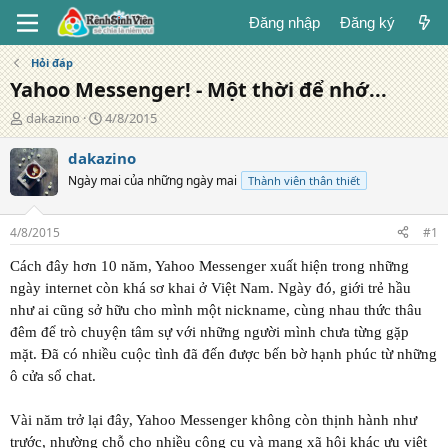
Đăng nhập
Đăng ký
Hỏi đáp
Yahoo Messenger! - Một thời để nhớ...
T
N
dakazino
4/8/2015
á
g
c
à
dakazino
g
y
Ngày mai của những ngày mai
Thành viên thân thiết
i
đ
ả
ă
n
4/8/2015
#1
g
Cách đây hơn 10 năm, Yahoo Messenger xuất hiện trong những
ngày internet còn khá sơ khai ở Việt Nam. Ngày đó, giới trẻ hầu
như ai cũng sở hữu cho mình một nickname, cùng nhau thức thâu
đêm để trò chuyện tâm sự với những người mình chưa từng gặp
mặt. Đã có nhiều cuộc tình đã đến được bến bờ hạnh phúc từ những
ô cửa sổ chat.
Vài năm trở lại đây, Yahoo Messenger không còn thịnh hành như
trước, nhường chỗ cho nhiều công cụ và mạng xã hội khác ưu việt