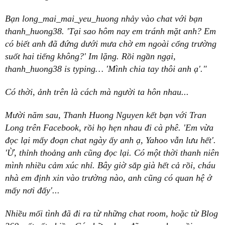
Bạn long_mai_mai_yeu_huong nhảy vào chat với bạn
thanh_huong38. 'Tại sao hôm nay em tránh mặt anh? Em
có biết anh đã đứng dưới mưa chờ em ngoài cổng trường
suốt hai tiếng không?' Im lặng. Rồi ngần ngại,
thanh_huong38 is typing… 'Mình chia tay thôi anh ạ'."
Có thời, ảnh trên là cách mà người ta hôn nhau...
Mười năm sau, Thanh Huong Nguyen kết bạn với Tran
Long trên Facebook, rồi họ hẹn nhau đi cà phê. 'Em vừa
đọc lại mấy đoạn chat ngày ấy anh ạ, Yahoo vẫn lưu hết'.
'Ừ, thỉnh thoảng anh cũng đọc lại. Có một thời thanh niên
mình nhiều cảm xúc nhỉ. Bây giờ sắp già hết cả rồi, cháu
nhà em định xin vào trường nào, anh cũng có quan hệ ở
mấy nơi đấy'...
Nhiều mối tình đã đi ra từ những chat room, hoặc từ Blog