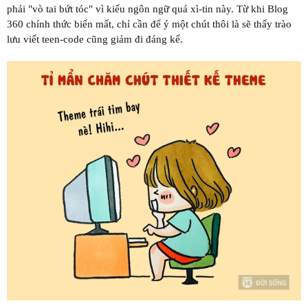
phải "vò tai bứt tóc" vì kiểu ngôn ngữ quá xì-tin này. Từ khi Blog
360 chính thức biến mất, chỉ cần để ý một chút thôi là sẽ thấy trào
lưu viết teen-code cũng giảm đi đáng kể.