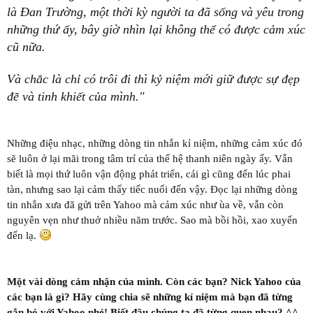
là Đan Trường, một thời kỳ người ta đã sống và yêu trong
những thứ ấy, bây giờ nhìn lại không thể có được cảm xúc
cũ nữa.
Và chắc là chỉ có trôi đi thì kỷ niệm mới giữ được sự đẹp
đẽ và tinh khiết của mình."
Những điệu nhạc, những dòng tin nhắn kỉ niệm, những cảm xúc đó
sẽ luôn ở lại mãi trong tâm trí của thế hệ thanh niên ngày ấy. Vẫn
biết là mọi thứ luôn vận động phát triển, cái gì cũng đến lúc phai
tàn, nhưng sao lại cảm thấy tiếc nuối đến vậy. Đọc lại những dòng
tin nhắn xưa đã gửi trên Yahoo mà cảm xúc như ùa về, vẫn còn
nguyên vẹn như thuở nhiều năm trước. Sao mà bồi hồi, xao xuyến
đến lạ.
Một vài dòng cảm nhận của mình. Còn các bạn? Nick Yahoo của
các bạn là gì? Hãy cùng chia sẽ những kỉ niệm mà bạn đã từng
gắn bó với Yahoo nhé! Biết đâu chúng ta đã từng quen nhau? ^^