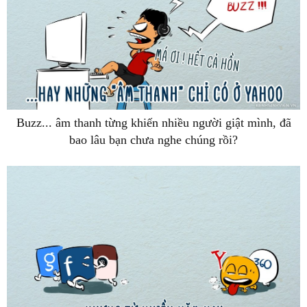
Buzz... âm thanh từng khiến nhiều người giật mình, đã
bao lâu bạn chưa nghe chúng rồi?