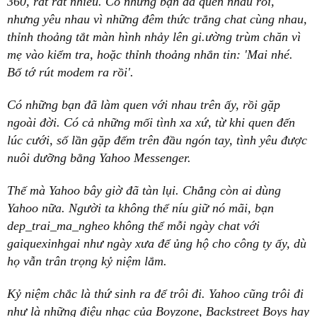
360, rất rất nhiều. Có những bạn đã quen nhau rồi,
nhưng yêu nhau vì những đêm thức trắng chat cùng nhau,
thỉnh thoảng tắt màn hình nhảy lên gi.ường trùm chăn vì
mẹ vào kiểm tra, hoặc thỉnh thoảng nhắn tin: 'Mai nhé.
Bố tớ rút modem ra rồi'.
Có những bạn đã làm quen với nhau trên ấy, rồi gặp
ngoài đời. Có cả những mối tình xa xứ, từ khi quen đến
lúc cưới, số lần gặp đếm trên đầu ngón tay, tình yêu được
nuôi dưỡng bằng Yahoo Messenger.
Thế mà Yahoo bây giờ đã tàn lụi. Chẳng còn ai dùng
Yahoo nữa. Người ta không thể níu giữ nó mãi, bạn
dep_trai_ma_ngheo không thể mỗi ngày chat với
gaiquexinhgai như ngày xưa để ủng hộ cho công ty ấy, dù
họ vẫn trân trọng kỷ niệm lắm.
Kỷ niệm chắc là thứ sinh ra để trôi đi. Yahoo cũng trôi đi
như là những điệu nhạc của Boyzone, Backstreet Boys hay