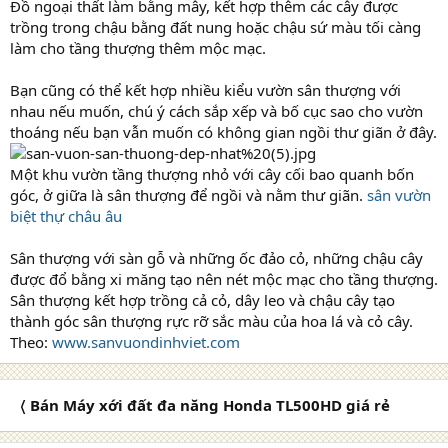
Đồ ngoại thất làm bằng mây, kết hợp thêm các cây được
trồng trong chậu bằng đất nung hoặc chậu sứ màu tối càng
làm cho tầng thượng thêm mộc mạc.
Bạn cũng có thể kết hợp nhiều kiểu vườn sân thượng với
nhau nếu muốn, chú ý cách sắp xếp và bố cục sao cho vườn
thoáng nếu bạn vẫn muốn có không gian ngồi thư giãn ở đây.
Một khu vườn tầng thượng nhỏ với cây cối bao quanh bốn
góc, ở giữa là sân thượng để ngồi và nằm thư giãn.
sân vườn
biệt thự châu âu
Sân thượng với sàn gỗ và những ốc đảo cỏ, những chậu cây
được đổ bằng xi măng tạo nên nét mộc mạc cho tầng thượng.
Sân thượng kết hợp trồng cả cỏ, dây leo và chậu cây tạo
thành góc sân thượng rực rỡ sắc màu của hoa lá và cỏ cây.
Theo:
www.sanvuondinhviet.com
〈 Bán Máy xới đất đa năng Honda TL500HD giá rẻ