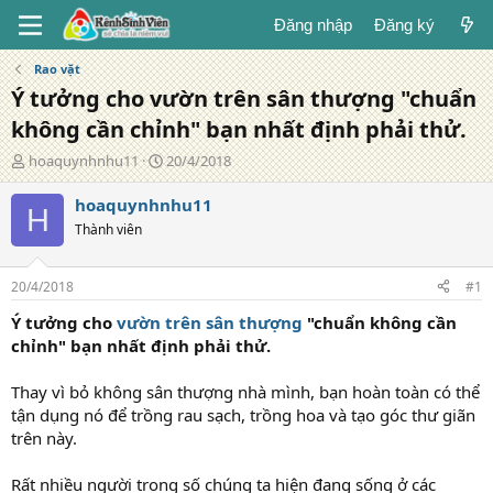
Đăng nhập
Đăng ký
Rao vặt
Ý tưởng cho vườn trên sân thượng "chuẩn
không cần chỉnh" bạn nhất định phải thử.
T
N
hoaquynhnhu11
20/4/2018
á
g
c
à
hoaquynhnhu11
H
g
y
Thành viên
i
đ
ả
ă
n
20/4/2018
#1
g
Ý tưởng cho
vườn trên sân thượng
"chuẩn không cần
chỉnh" bạn nhất định phải thử.
Thay vì bỏ không sân thượng nhà mình, bạn hoàn toàn có thể
tận dụng nó để trồng rau sạch, trồng hoa và tạo góc thư giãn
trên này.
Rất nhiều người trong số chúng ta hiện đang sống ở các