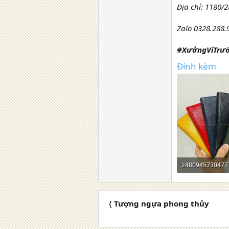
Địa chỉ: 1180
Zalo 0328.288.
#XưởngVíTrườ
Đính kèm
202,9 KB · Lượt 
〈 Tượng ngựa phong thủy