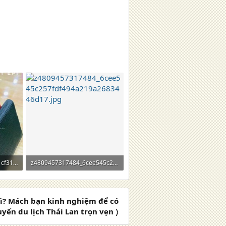
z4809457317282_4f4521cf31551e5582d56a94cc68f3d4.jpg
z4809457317484_6cee545c257fdf494a219a2683446d17.jpg
295,5 KB · Lượt xem: 0
 gì? Mách bạn kinh nghiệm để có
yến du lịch Thái Lan trọn vẹn 〉