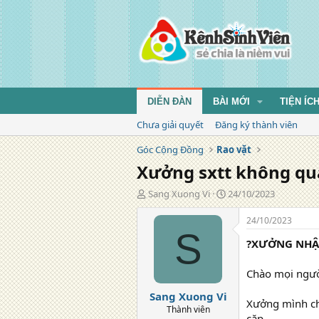
DIỄN ĐÀN
BÀI MỚI
TIỆN ÍC
Chưa giải quyết
Đăng ký thành viên
Góc Cộng Đồng
Rao vặt
Xưởng sxtt không qua
T
N
Sang Xuong Vi
24/10/2023
á
g
c
à
24/10/2023
g
y
S
?XƯỞNG NHẬN
i
đ
ả
ă
n
Chào mọi ngườ
g
Sang Xuong Vi
Xưởng mình chu
Thành viên
cặp,...