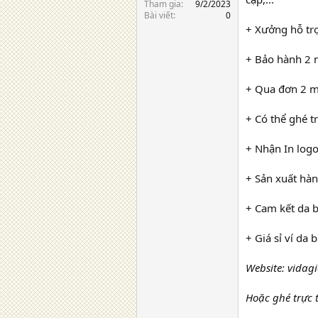
Tham gia
9/2/2023
Bài viết
0
+ Xưởng hỗ trợ
+ Bảo hành 2 n
+ Qua đơn 2 mộ
+ Có thể ghé t
+ Nhận In logo
+ Sản xuất hàn
+ Cam kết da b
+ Giá sỉ ví da
Website: vidag
Hoặc ghé trực