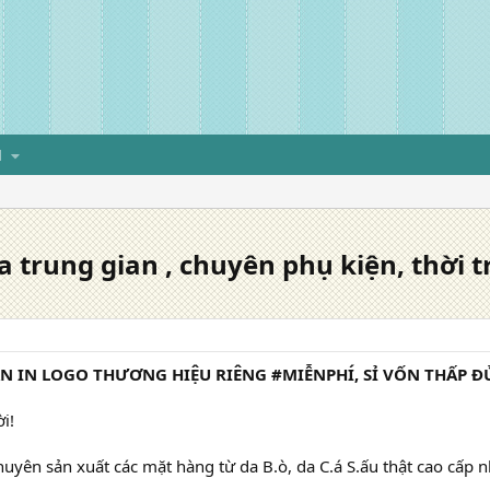
H
 trung gian , chuyên phụ kiện, thời 
 IN LOGO THƯƠNG HIỆU RIÊNG #MIỄNPHÍ, SỈ VỐN THẤP Đ
i!
yên sản xuất các mặt hàng từ da B.ò, da C.á S.ấu thật cao cấp nh