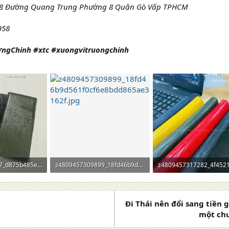
/28 Đường Quang Trung Phường 8 Quận Gò Vấp TPHCM
958
ngChinh #xtc #xuongvitruongchinh
z4809457304777_d875b485e59ee3f5d025f44cf18a4f68.jpg
z4809457309899_18fd46b9d561f0cf6e8bdd865ae3162f.jpg
xem: 0
257,7 KB · Lượt xem: 0
280,6 KB · Lượt xem: 0
Đi Thái nên đổi sang tiền
một chu