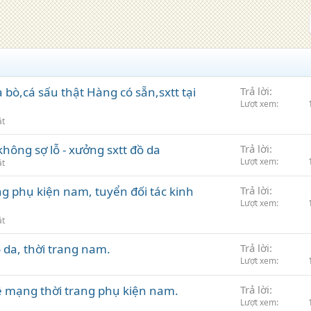
bò,cá sấu thật Hàng có sẵn,sxtt tại
Trả lời
Lượt xem
ặt
hông sợ lỗ - xưởng sxtt đồ da
Trả lời
Lượt xem
ặt
ng phụ kiện nam, tuyển đối tác kinh
Trả lời
Lượt xem
ặt
 da, thời trang nam.
Trả lời
Lượt xem
về mạng thời trang phụ kiện nam.
Trả lời
Lượt xem