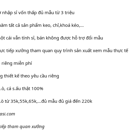
 nhập sỉ vốn thấp đủ mẫu từ 3 triệu
ăm tất cả sản phẩm keo, chỉ,khoá kéo,...
t cái vẫn tính sỉ, bán không được hỗ trợ đổi mẫu
rực tiếp xưởng tham quan quy trình sản xuất xem mẫu thực tế
 riêng miễn phí
g thiết kế theo yêu cầu riêng
.ò, cá s.ấu thật 100%
 b.ò từ 35k,55k,65k,...đủ mẫu đủ giá đến 220k
iasi.com
 tiếp tham quan xưởng