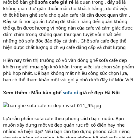
Một bộ bàn ghế
sofa cafe giá rẻ
là quan trọng , đây sẽ là
không gian thư giãn thoải mái cho khách hàng , do đó việc
thiết kế bàn ghế sofa cho quán cafe rất cần được quan tâm .
Đây sẽ là nơi tạo ấn tượng để khách hàng đến quán không
thể quên được hương vị nồng nàn của cafe và cảm giác được
đắm chìm trong không gian thư giãn tuyệt vời nhất bên
những bộ sofa độc đáo đầy cá tính . Ghế sofa cafe đẹp thể
hiện được chất lượng dịch vụ cafe đẳng cấp và chất lượng
Hiện nay trên thị trường có vô vàn dòng ghế sofa cafe đẹp
khiến người mua gặp khó khăn trong việc lựa chọn sản phẩm
phù hợp nhất. Để bạn không mất nhiều công sức chọn lựa,
bạn có thể tham khảo một vài gợi ý nhỏ dưới đây từ Mộc Việt
Xem thêm : Mẫu bàn ghế
sofa nỉ
giá rẻ đẹp Hà Nội
Lựa sản phẩm sofa cafe theo phong cách bạn muốn. Bạn
muốn xây dựng một vẻ đẹp quán rực rỡ, cổ điển hay nhẹ
nhàng và hiện đại? Nếu bạn cần tạo dựng phong cách riêng
cho gian hàng của mình, hãy chọn những bộ ghế sofa với cá