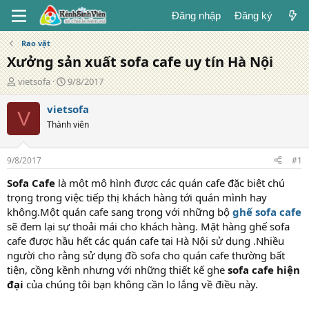
Đăng nhập
Đăng ký
Rao vặt
Xưởng sản xuất sofa cafe uy tín Hà Nội
T
N
vietsofa
9/8/2017
á
g
c
à
vietsofa
V
g
y
Thành viên
i
đ
ả
ă
n
9/8/2017
#1
g
Sofa Cafe
là một mô hình được các quán cafe đặc biệt chú
trọng trong việc tiếp thị khách hàng tới quán mình hay
không.Một quán cafe sang trọng với những bộ
ghế sofa cafe
sẽ đem lại sự thoải mái cho khách hàng. Mặt hàng ghế sofa
cafe được hầu hết các quán cafe tại Hà Nội sử dụng .Nhiều
người cho rằng sử dụng đồ sofa cho quán cafe thường bất
tiện, cồng kềnh nhưng với những thiết kế ghe
sofa cafe hiện
đại
của chúng tôi bạn không cần lo lắng về điều này.