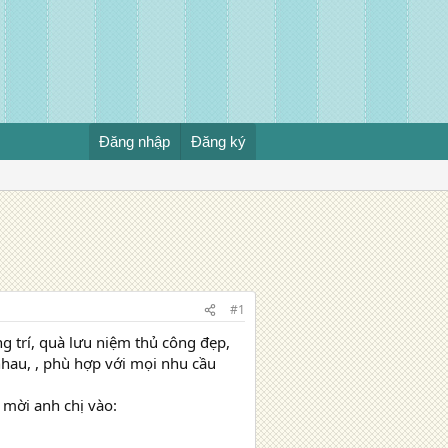
Đăng nhập
Đăng ký
#1
g trí, quà lưu niệm thủ công đẹp,
hau, , phù hợp với mọi nhu cầu
 mời anh chị vào: