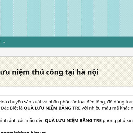
H
ưu niệm thủ công tại hà nội
oa chuyên sản xuất và phân phối các loại đèn lồng, đồ dùng tran
 Đặc Biệt là
QUÀ LƯU NIỆM BẰNG TRE
với nhiều mẫu mã khác n
hình ảnh các mẫu đèn
QUÀ LƯU NIỆM BẰNG TRE
phong phú xin
longminhhoa.bizz.vn