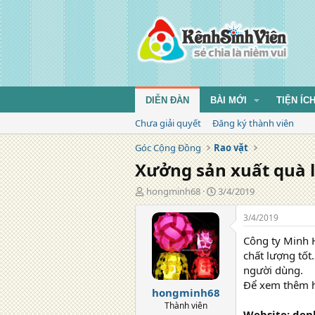
DIỄN ĐÀN
BÀI MỚI
TIỆN ÍC
Chưa giải quyết
Đăng ký thành viên
Góc Cộng Đồng
Rao vặt
Xưởng sản xuất quà l
T
N
hongminh68
3/4/2019
á
g
c
à
3/4/2019
g
y
Công ty Minh H
i
đ
ả
ă
chất lượng tốt.
n
người dùng.
g
Để xem thêm 
hongminh68
Thành viên
Website: den