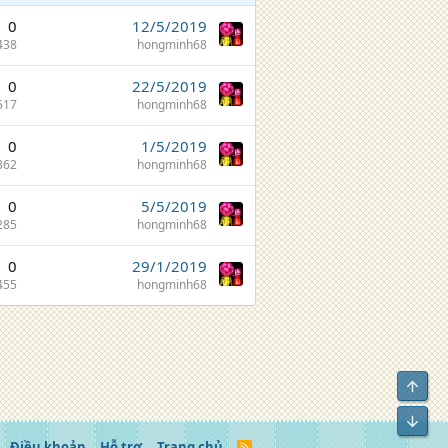
0
12/5/2019
438
hongminh68
0
22/5/2019
517
hongminh68
0
1/5/2019
362
hongminh68
0
5/5/2019
285
hongminh68
0
29/1/2019
455
hongminh68
Top
Bot
Điều khoản
Hỗ trợ
Trang chủ
R