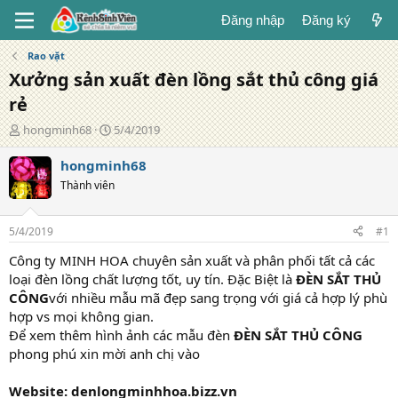
Đăng nhập
Đăng ký
Rao vặt
Xưởng sản xuất đèn lồng sắt thủ công giá
rẻ
T
N
hongminh68
5/4/2019
á
g
c
à
hongminh68
g
y
Thành viên
i
đ
ả
ă
n
5/4/2019
#1
g
Công ty MINH HOA chuyên sản xuất và phân phối tất cả các
loại đèn lồng chất lượng tốt, uy tín. Đặc Biệt là
ĐÈN SẮT THỦ
CÔNG
với nhiều mẫu mã đẹp sang trọng với giá cả hợp lý phù
hợp vs mọi không gian.
Để xem thêm hình ảnh các mẫu đèn
ĐÈN SẮT THỦ CÔNG
phong phú xin mời anh chị vào
Website: denlongminhhoa.bizz.vn