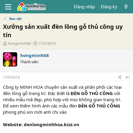
Đăng nhập
Đăng ký
Rao vặt
Xưởng sản xuất đèn lồng gỗ thủ công uy
tín
T
N
hongminh68
17/5/2019
á
g
c
à
hongminh68
g
y
Thành viên
i
đ
ả
ă
n
17/5/2019
#1
g
Công ty MINH HOA chuyên sản xuất và phân phối các loại
đèn lồng gỗ trang trí. Đặc Biệt là
ĐÈN GỖ THỦ CÔNG
với
nhiều mẫu mã đẹp, phù hợp với mọi không gian trang trí.
Để xem thêm hình ảnh các mẫu đèn
ĐÈN GỖ THỦ CÔNG
phong phú xin mời anh chị vào
Website: denlongminhhoa.bizz.vn