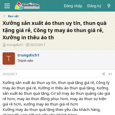
Đăng nhập
Đăng ký
Rao vặt
Xưởng sản xuất áo thun uy tín, thun quà
tặng giá rẻ, Công ty may áo thun giá rẻ,
Xưởng in thêu áo th
T
N
trungdich1
20/2/2017
á
g
c
à
trungdich1
T
g
y
Thành viên
i
đ
ả
ă
n
20/2/2017
#1
g
Xưởng sản xuất áo thun uy tín, thun quà tặng giá rẻ, Công ty
may áo thun giá rẻ, Xưởng in thêu áo thun quà tặng, Xưởng
sản xuất áo thun quà tặng, Cơ sở may áo thun quảng cáo giá
rẻ hcm, may áo thun đồng phục hcm, may áo thun sự kiện
giá rẻ hcm, xưởng may áo thun giá rẻ hcm
Xưởng may áo thun quà tặng theo yêu cầu khách hàng,
chúng tôi cam kết giá gốc cho khách hàng.