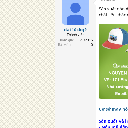
Sản xuất nón d
chất liệu khác
dat10ckq2
Thành viên
Tham gia
6/7/2015
Bài viết
0
Cơ sở may nó
Sản xuất và i
- Nón mũ đồn