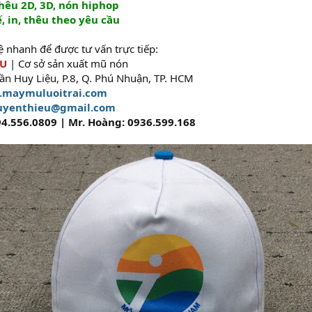
hêu 2D, 3D, nón hiphop
, in, thêu theo yêu cầu
hệ nhanh để được tư vấn trực tiếp:
ỆU
| Cơ sở sản xuất mũ nón
rần Huy Liệu, P.8, Q. Phú Nhuận, TP. HCM
maymuluoitrai.com
uyenthieu@gmail.com
94.556.0809 | Mr. Hoàng: 0936.599.168