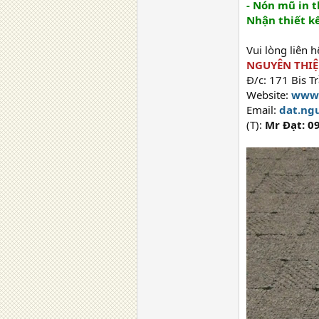
- Nón mũ in t
Nhận thiết kế
Vui lòng liên 
NGUYÊN THI
Đ/c: 171 Bis T
Website:
www.
Email:
dat.ng
(T):
Mr Đạt: 0