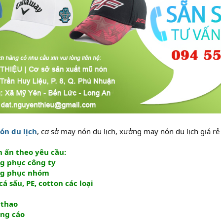
n du lịch
, cơ sở may nón du lịch, xưởng may nón du lịch giá r
n ấn theo yêu cầu:
g phục công ty
ng phục nhóm
á sấu, PE, cotton các loại
 thao
ng cáo