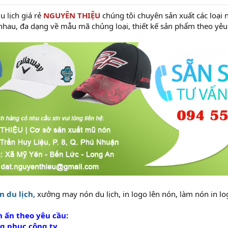
u lịch giá rẻ
NGUYÊN THIỆU
chúng tôi chuyên sản xuất các loại n
 nhau, đa dạng về mẫu mã chủng loại, thiết kế sản phẩm theo yê
n du lịch
, xưởng may nón du lịch, in logo lên nón, làm nón in l
n ấn theo yêu cầu:
g phục công ty