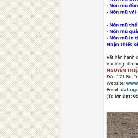
- Nón mũ đồ
- Nón mũ vải c
- Nón mũ thể
- Nón mũ quả
- Nón mũ in t
Nhận thiết kế
Rất hân hạnh 
Vui lòng liên 
NGUYÊN THI
Đ/c: 171 Bis T
Website:
www.
Email:
dat.ng
(T):
Mr Đạt: 0