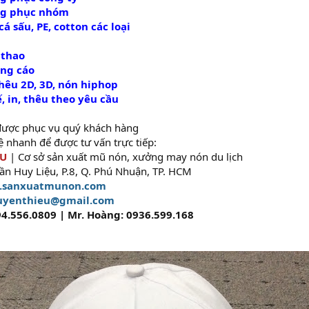
ng phục nhóm
á sấu, PE, cotton các loại
 thao
ng cáo
hêu 2D, 3D, nón hiphop
, in, thêu theo yêu cầu
được phục vụ quý khách hàng
hệ nhanh để được tư vấn trực tiếp:
ỆU
| Cơ sở sản xuất mũ nón, xưởng may nón du lịch
rần Huy Liệu, P.8, Q. Phú Nhuận, TP. HCM
sanxuatmunon.com
uyenthieu@gmail.com
94.556.0809 | Mr. Hoàng: 0936.599.168