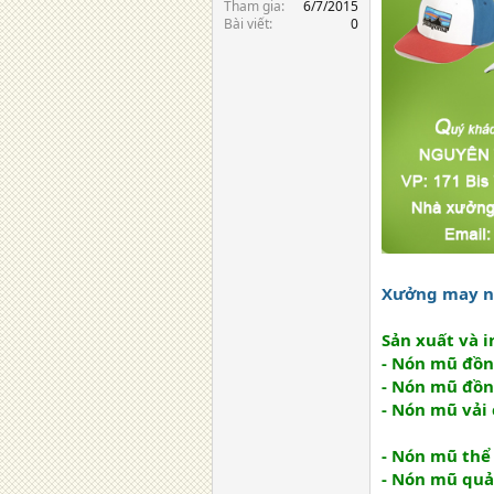
Tham gia
6/7/2015
Bài viết
0
Xưởng may nó
Sản xuất và i
- Nón mũ đồn
- Nón mũ đồ
- Nón mũ vải c
- Nón mũ thể
- Nón mũ quả