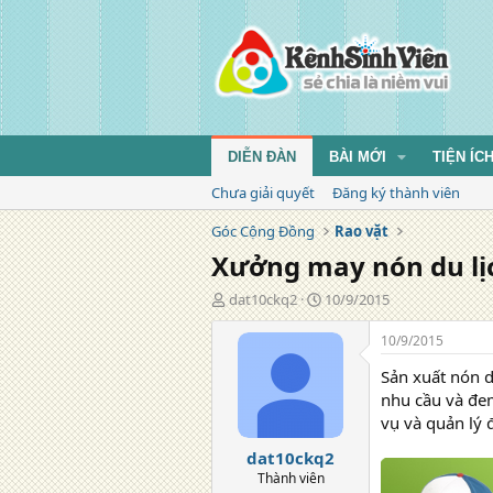
DIỄN ĐÀN
BÀI MỚI
TIỆN ÍC
Chưa giải quyết
Đăng ký thành viên
Góc Cộng Đồng
Rao vặt
Xưởng may nón du lịc
T
N
dat10ckq2
10/9/2015
á
g
c
à
10/9/2015
g
y
Sản xuất nón d
i
đ
ả
ă
nhu cầu và đem
n
vụ và quản lý
g
dat10ckq2
Thành viên