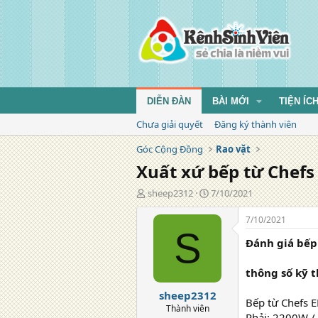
DIỄN ĐÀN
BÀI MỚI
TIỆN ÍC
Chưa giải quyết
Đăng ký thành viên
Góc Cộng Đồng
Rao vặt
Xuất xứ bếp từ Chefs
T
N
sheep2312
7/10/2021
á
g
c
à
7/10/2021
g
y
S
Đánh giá bếp
i
đ
ả
ă
n
thông số kỹ 
g
sheep2312
Bếp từ Chefs 
Thành viên
Phải: 2200W /