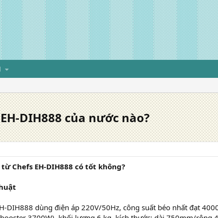
H
 EH-DIH888 của nước nào?
 từ Chefs EH-DIH888 có tốt không?
thuật
EH-DIH888 dùng điện áp 220V/50Hz, công suất béo nhất đạt 400
 booster 3700W), khối lượng 6 kg, kích thước: dài 750mm/rộng