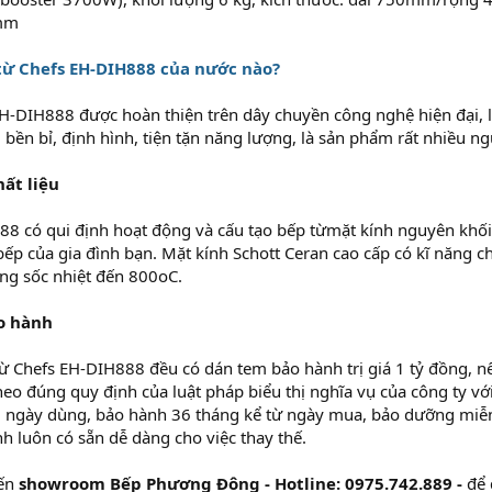
0mm
từ Chefs EH-DIH888 của nước nào?
H-DIH888 được hoàn thiện trên dây chuyền công nghệ hiện đại, l
g bền bỉ, định hình, tiện tặn năng lượng, là sản phẩm rất nhiều n
hất liệu
88 có qui định hoạt động và cấu tạo bếp từmặt kính nguyên khối
ếp của gia đình bạn. Mặt kính Schott Ceran cao cấp có kĩ năng chị
ng sốc nhiệt đến 800oC.
o hành
ừ Chefs EH-DIH888 đều có dán tem bảo hành trị giá 1 tỷ đồng, n
eo đúng quy định của luật pháp biểu thị nghĩa vụ của công ty vớ
7 ngày dùng, bảo hành 36 tháng kể từ ngày mua, bảo dưỡng miễn p
nh luôn có sẵn dễ dàng cho việc thay thế.
đến
showroom Bếp Phương Đông - Hotline: 0975.742.889 -
để 