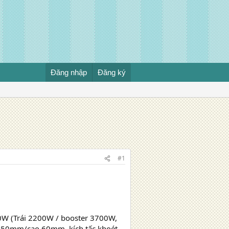
Đăng nhập
Đăng ký
#1
0W (Trái 2200W / booster 3700W,
 450mm/cao 60mm, kích tấc khoét