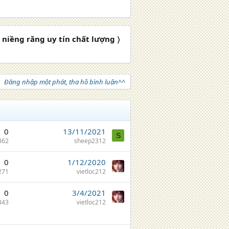
 niềng răng uy tín chất lượng 〉
Đăng nhập một phát, tha hồ bình luận^^
0
13/11/2021
S
362
sheep2312
0
1/12/2020
271
vietloc212
0
3/4/2021
343
vietloc212