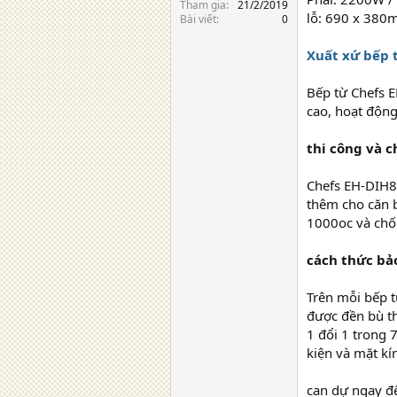
Tham gia
21/2/2019
lỗ: 690 x 38
Bài viết
0
Xuất xứ bếp 
Bếp từ Chefs E
cao, hoạt độn
thi công và c
Chefs EH-DIH8
thêm cho căn b
1000oc và chố
cách thức bả
Trên mỗi bếp t
được đền bù th
1 đổi 1 trong 
kiện và mặt kí
can dự ngay 