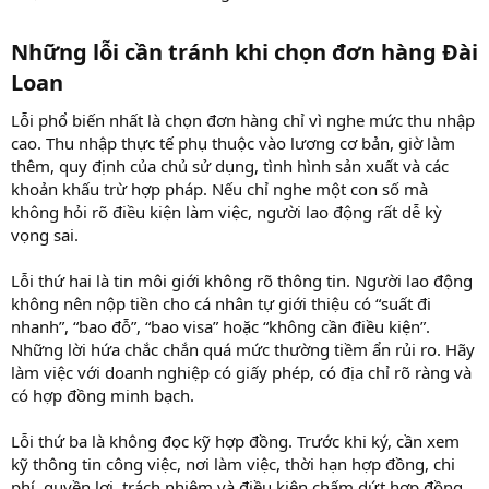
Những lỗi cần tránh khi chọn đơn hàng Đài
Loan​
Lỗi phổ biến nhất là chọn đơn hàng chỉ vì nghe mức thu nhập
cao. Thu nhập thực tế phụ thuộc vào lương cơ bản, giờ làm
thêm, quy định của chủ sử dụng, tình hình sản xuất và các
khoản khấu trừ hợp pháp. Nếu chỉ nghe một con số mà
không hỏi rõ điều kiện làm việc, người lao động rất dễ kỳ
vọng sai.
Lỗi thứ hai là tin môi giới không rõ thông tin. Người lao động
không nên nộp tiền cho cá nhân tự giới thiệu có “suất đi
nhanh”, “bao đỗ”, “bao visa” hoặc “không cần điều kiện”.
Những lời hứa chắc chắn quá mức thường tiềm ẩn rủi ro. Hãy
làm việc với doanh nghiệp có giấy phép, có địa chỉ rõ ràng và
có hợp đồng minh bạch.
Lỗi thứ ba là không đọc kỹ hợp đồng. Trước khi ký, cần xem
kỹ thông tin công việc, nơi làm việc, thời hạn hợp đồng, chi
phí, quyền lợi, trách nhiệm và điều kiện chấm dứt hợp đồng.