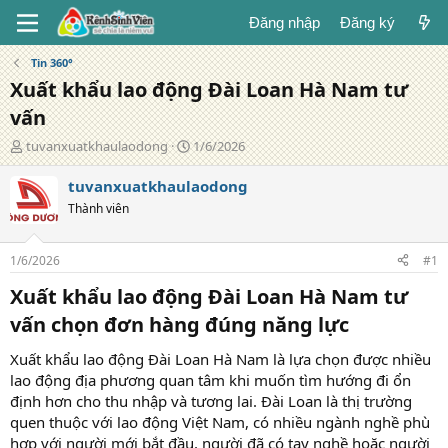
Đăng nhập
Đăng ký
Tin 360°
Xuất khẩu lao động Đài Loan Hà Nam tư
vấn
T
N
tuvanxuatkhaulaodong
1/6/2026
á
g
c
à
tuvanxuatkhaulaodong
g
y
Thành viên
i
đ
ả
ă
n
1/6/2026
#1
g
Xuất khẩu lao động Đài Loan Hà Nam tư
vấn chọn đơn hàng đúng năng lực​
Xuất khẩu lao động Đài Loan Hà Nam là lựa chọn được nhiều
lao động địa phương quan tâm khi muốn tìm hướng đi ổn
định hơn cho thu nhập và tương lai. Đài Loan là thị trường
quen thuộc với lao động Việt Nam, có nhiều ngành nghề phù
hợp với người mới bắt đầu, người đã có tay nghề hoặc người