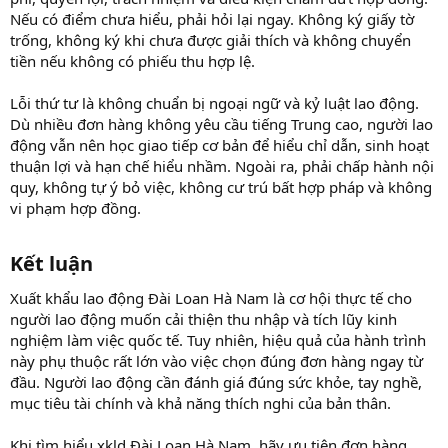
Nếu có điểm chưa hiểu, phải hỏi lại ngay. Không ký giấy tờ
trống, không ký khi chưa được giải thích và không chuyển
tiền nếu không có phiếu thu hợp lệ.
Lỗi thứ tư là không chuẩn bị ngoại ngữ và kỷ luật lao động.
Dù nhiều đơn hàng không yêu cầu tiếng Trung cao, người lao
động vẫn nên học giao tiếp cơ bản để hiểu chỉ dẫn, sinh hoạt
thuận lợi và hạn chế hiểu nhầm. Ngoài ra, phải chấp hành nội
quy, không tự ý bỏ việc, không cư trú bất hợp pháp và không
vi phạm hợp đồng.
Kết luận​
Xuất khẩu lao động Đài Loan Hà Nam là cơ hội thực tế cho
người lao động muốn cải thiện thu nhập và tích lũy kinh
nghiệm làm việc quốc tế. Tuy nhiên, hiệu quả của hành trình
này phụ thuộc rất lớn vào việc chọn đúng đơn hàng ngay từ
đầu. Người lao động cần đánh giá đúng sức khỏe, tay nghề,
mục tiêu tài chính và khả năng thích nghi của bản thân.
Khi tìm hiểu xkld Đài Loan Hà Nam, hãy ưu tiên đơn hàng