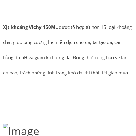
khi sử dụng.
Xịt khoáng Vichy 150ML
được tổ hợp từ hơn 15 loại khoáng
chất giúp tăng cường hệ miễn dịch cho da, tái tạo da, cân
bằng độ pH và giảm kích ứng da. Đồng thời cũng bảo vệ làn
da bạn, trách những tình trạng khô da khi thời tiết giao mùa.
Một yếu tố khác đóng một vai trò quan trọng trong quá trình
lão hóa da là sự liên kết ngang của protein xảy ra trong da, nó
khá phổ biết khi da phải chịu bức xạ từ tia cực tím.