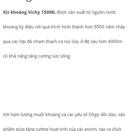
Xịt khoáng Vichy 150ML
được sản xuất từ nguồn nước
khoáng kỳ diệu với quá trình hình thành hơn 9000 năm chảy
qua các lớp đá nham thạch và núi lửa, ở độ sâu hơn 4000m
có khả năng tăng cường sức sống.
Tảo mặt trời hay còn gọi là tảo Spirulina là một trong những
loài thực vật đã xuất hiện trên thế giới từ hàng tỷ năm về
trước.
Với hàm lượng muối khoáng và các yếu tố Oligo dồi dào, sản
phẩm giúp tăng cường hoạt tính của các enzim, tạo ra chức