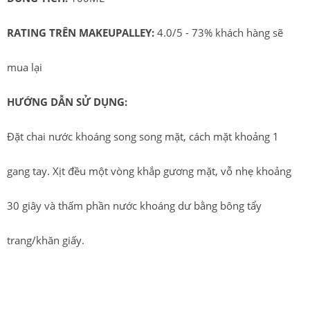
RATING TRÊN MAKEUPALLEY:
4.0/5 - 73% khách hàng sẽ
mua lại
HƯỚNG DẪN SỬ DỤNG:
Đặt chai nước khoáng song song mặt, cách mặt khoảng 1
gang tay. Xịt đều một vòng khắp gương mặt, vỗ nhẹ khoảng
30 giây và thấm phần nước khoáng dư bằng bông tẩy
trang/khăn giấy.
Kiểm tra ngày hết hạn của sản phẩm, bởi vì một số thành
phần chống nắng có thể giảm sút theo thời gian và khiến các