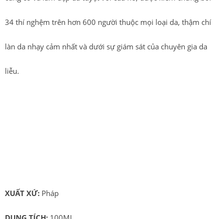
34 thí nghệm trên hơn 600 người thuộc mọi loại da, thậm chí
làn da nhạy cảm nhất và dưới sự giám sát của chuyên gia da
liễu.
Như đã nói ở trên, trong tảo mặt trời có chứa hàm lượng dinh
dưỡng hoàn toàn tự nhiên nên vô cùng lành tính, dễ hấp thu
vào cơ thể nên phù hợp với những ai muốn tăng cân hiệu quả
mà an toàn.
XUẤT XỨ:
Pháp
DUNG TÍCH:
100ML