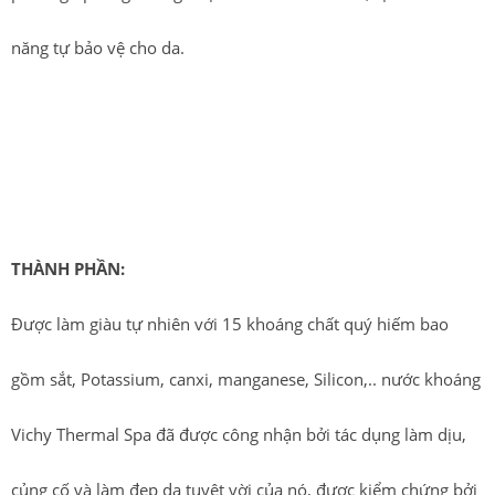
năng tự bảo vệ cho da.
Tuy các tài liệu không phải kem chống nắng, nhưng chúng sẽ
giúp giảm thiểu các phản ứng có hại trên da, đặc biệt khi kết
hợp cùng kem chống nắng.
THÀNH PHẦN:
Được làm giàu tự nhiên với 15 khoáng chất quý hiếm bao
gồm sắt, Potassium, canxi, manganese, Silicon,.. nước khoáng
Vichy Thermal Spa đã được công nhận bởi tác dụng làm dịu,
củng cố và làm đẹp da tuyệt vời của nó, được kiểm chứng bởi