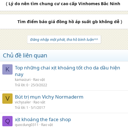
〈 Lý do nên tìm chung cư cao cấp Vinhomes Bắc Ninh
Tìm điểm báo giá đồng hồ áp suất gb không dễ 〉
Đăng nhập một phát, tha hồ bình luận^^
Chủ đề liên quan
Top những chai xịt khoáng tốt cho da dầu hiện
K
nay
kamaizuri
Rao vặt
Trả lời
0
25/3/2022
Bút trị mụn Vichy Normaderm
V
vichysaler
Rao vặt
Trả lời
1
5/1/2017
xịt khoáng the face shop
Q
quocdung0311
Rao vặt