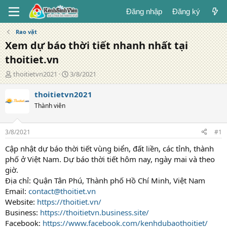
Đăng nhập
Đăng ký
Rao vặt
Xem dự báo thời tiết nhanh nhất tại
thoitiet.vn
T
N
thoitietvn2021
3/8/2021
á
g
c
à
thoitietvn2021
g
y
Thành viên
i
đ
ả
ă
n
3/8/2021
#1
g
Cập nhật dự báo thời tiết vùng biển, đất liền, các tỉnh, thành
phố ở Việt Nam. Dự báo thời tiết hôm nay, ngày mai và theo
giờ.
Địa chỉ: Quận Tân Phú, Thành phố Hồ Chí Minh, Việt Nam
Email:
contact@thoitiet.vn
Website:
https://thoitiet.vn/
Business:
https://thoitietvn.business.site/
Facebook:
https://www.facebook.com/kenhdubaothoitiet/