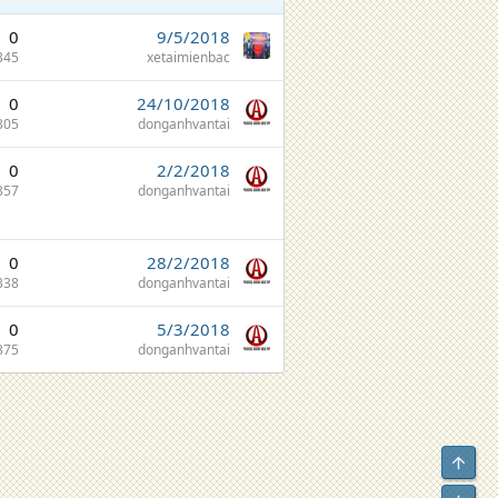
0
9/5/2018
345
xetaimienbac
0
24/10/2018
305
donganhvantai
0
2/2/2018
357
donganhvantai
0
28/2/2018
338
donganhvantai
0
5/3/2018
375
donganhvantai
Top