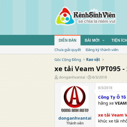
DIỄN ĐÀN
BÀI MỚI
TIỆN ÍC
Chưa giải quyết
Đăng ký thành viên
Góc Cộng Đồng
Rao vặt
xe tải Veam VPT095 - 
T
N
donganhvantai
8/3/2018
á
g
c
à
8/3/2018
g
y
Công Ty Ô Tô
i
đ
ả
ă
hãng xe
VEAM
n
g
xe tải Veam 
donganhvantai
khúc xe tải nhỏ
Thành viên