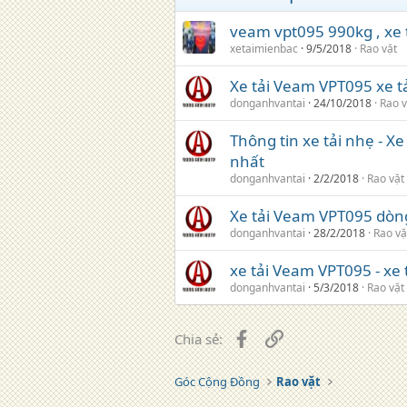
veam vpt095 990kg , xe
xetaimienbac
9/5/2018
Rao vặt
Xe tải Veam VPT095 xe t
donganhvantai
24/10/2018
Rao v
Thông tin xe tải nhẹ - X
nhất
donganhvantai
2/2/2018
Rao vặt
Xe tải Veam VPT095 dòng
donganhvantai
28/2/2018
Rao vặ
xe tải Veam VPT095 - xe t
donganhvantai
5/3/2018
Rao vặt
Facebook
Liên kết
Chia sẻ:
Góc Cộng Đồng
Rao vặt