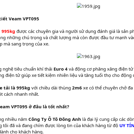
 tiết Veam VPT095
ẹ 995kg
được các chuyên gia và người sử dụng đánh giá là sản phẩ
ng những chú trọng và chất lượng mà còn được đầu tư mạnh vào 
p mà sang trọng của xe.
 nghệ tiêu chuẩn khí thải
Euro 4
và động cơ phăng xăng điện tử v
g điện tử giúp xe tiết kiệm nhiên liệu và tăng tuổi thọ cho động 
e tải là 995kg
với chiều dài thùng
2m6
xe có thể chuyên chở đa
t cách nhanh nhất.
eam VPT095 ở đâu là tốt nhất?
ong nhiều năm
Công Ty Ô Tô Đông Anh
là đại lý cung cấp các dò
 tôi đã và đang chím được lòng tin của khách hàng từ độ
UY TÍ
dành cho khách hàng.