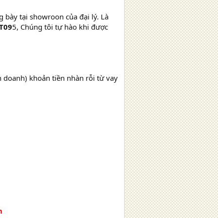
g bày tại showroon của đại lý. Là
T09
5, Chúng tôi tự hào khi được
h doanh) khoản tiền nhàn rỗi từ vay
h