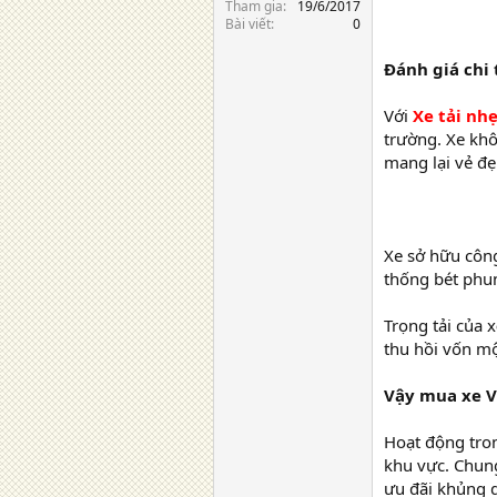
Tham gia
19/6/2017
Bài viết
0
Đánh giá chi
Với
Xe tải nh
trường. Xe khô
mang lại vẻ đẹ
Xe sở hữu công
thống bét phun
Trọng tải của x
thu hồi vốn mộ
Vậy mua xe V
Hoạt động tr
khu vực. Chung
ưu đãi khủng 