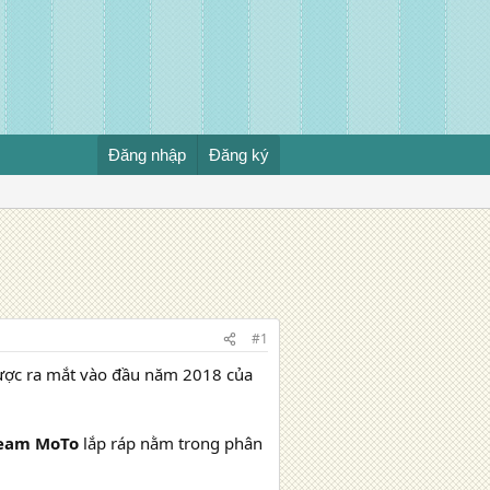
Đăng nhập
Đăng ký
#1
ợc ra mắt vào đầu năm 2018 của
eam MoTo
lắp ráp nằm trong phân