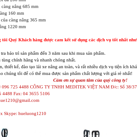
i càng nâng 685 mm
càng 160 mm
g của càng nâng 365 mm
nâng 1220 mm
g tôi Quý Khách hàng được cam kết sử dụng các dịch vụ tốt nhất như
 tra bảo trì sản phẩm đến 3 năm sau khi mua sản phẩm.
 tùng chính hãng và nhanh chóng nhất.
n, thiết kế, đào tạo lái xe nâng an toàn, và rất nhiều dịch vụ tiện ích khá
o chúng tôi để có thể mua được sản phẩm chất lượng với giá rẻ nhất!
Cảm ơn sự quan tâm của quý công ty!
ệ 096 725 4488
CÔNG TY TNHH MEDITEK VIỆT NAM Đ/c: Số 38/37, N
5 4488 Fax: 04 3655 5106
ihue1210@gmail.com
x Skype: hueluong1210