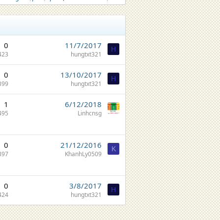
0
11/7/2017
H
423
hungtxt321
0
13/10/2017
H
399
hungtxt321
1
6/12/2018
495
Linhcnsg
0
21/12/2016
K
397
KhanhLy0509
0
3/8/2017
H
424
hungtxt321