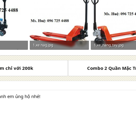
1.xe nag.jpg
1.xe_nang_tay.jpg
: 123
27,8 KB · Lượt xem: 126
28,2 KB · Lượt xem: 132
ệm chỉ với 200k
Combo 2 Quần Mặc Tr
anh em ủng hộ nhé!