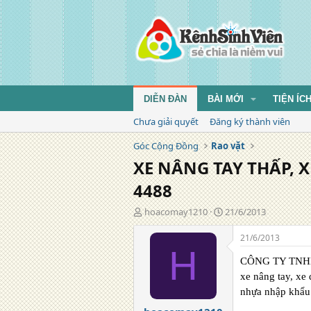
DIỄN ĐÀN
BÀI MỚI
TIỆN ÍC
Chưa giải quyết
Đăng ký thành viên
Góc Cộng Đồng
Rao vặt
XE NÂNG TAY THẤP, XE
4488
T
N
hoacomay1210
21/6/2013
á
g
c
à
21/6/2013
g
y
H
i
đ
CÔNG TY TN
ả
ă
xe nâng tay, xe 
n
nhựa nhập khẩu 
g