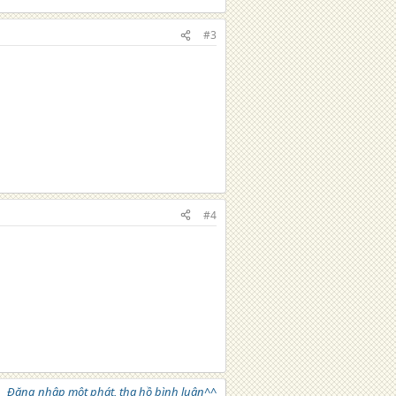
#3
#4
Đăng nhập một phát, tha hồ bình luận^^