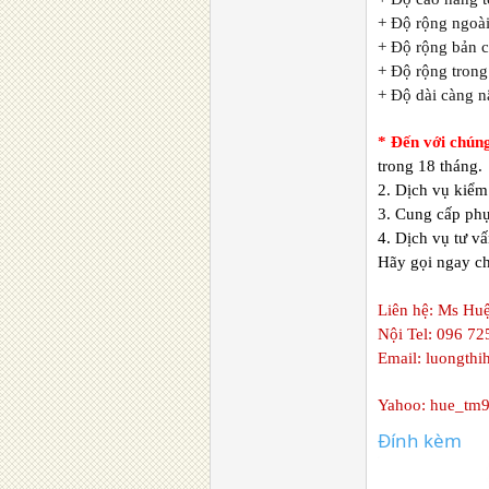
+ Độ rộng ngoà
+ Độ rộng bản 
+ Độ rộng tron
+ Độ dài càng 
* Đến với chún
trong 18 tháng.
2. Dịch vụ kiểm
3. Cung cấp phụ
4. Dịch vụ tư vấ
Hãy gọi ngay ch
Liên hệ: Ms Hu
Nội Tel: 096 72
Email:
luongth
Yahoo: hue_tm9
Đính kèm