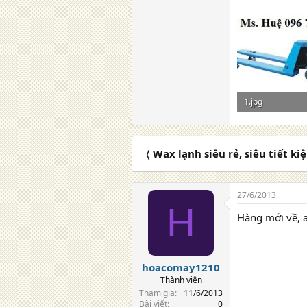
1.jpg
17 KB · Lượt xem
〈 Wax lạnh siêu rẻ, siêu tiết ki
27/6/2013
H
Hàng mới về, 
hoacomay1210
Thành viên
Tham gia
11/6/2013
Bài viết
0