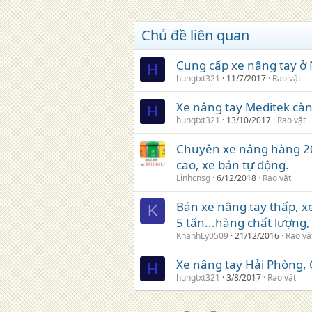
Chủ đề liên quan
Cung cấp xe nâng tay ở 
H
hungtxt321
11/7/2017
Rao vặt
Xe nâng tay Meditek càn
H
hungtxt321
13/10/2017
Rao vặt
Chuyên xe nâng hàng 200
cao, xe bán tự động.
Linhcnsg
6/12/2018
Rao vặt
Bán xe nâng tay thấp, xe
K
5 tấn...hàng chất lượng, 
KhanhLy0509
21/12/2016
Rao vặ
Xe nâng tay Hải Phòng, 
H
hungtxt321
3/8/2017
Rao vặt