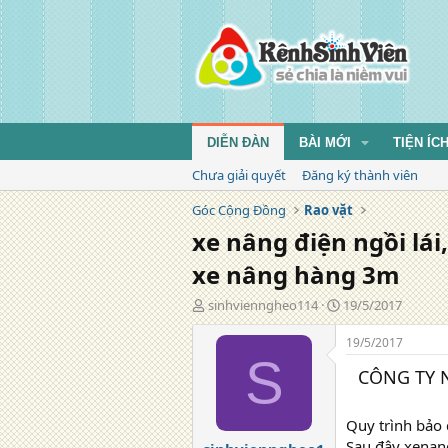
DIỄN ĐÀN
BÀI MỚI
TIỆN ÍC
Chưa giải quyết
Đăng ký thành viên
Góc Cộng Đồng
Rao vặt
xe nâng điện ngồi lái,
xe nâng hàng 3m
T
N
sinhvienngheo114
19/5/2017
á
g
c
à
19/5/2017
g
y
S
CÔNG TY 
i
đ
ả
ă
n
Quy trình bảo
g
Sau đây xenang