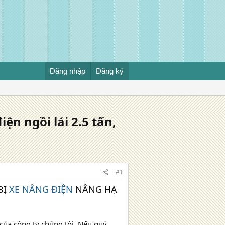
Đăng nhập
Đăng ký
iện ngồi lái 2.5 tấn,
#1
BỊ
XE NÂNG ĐIỆN
NÂNG HẠ
của công ty chúng tôi. Nếu quý