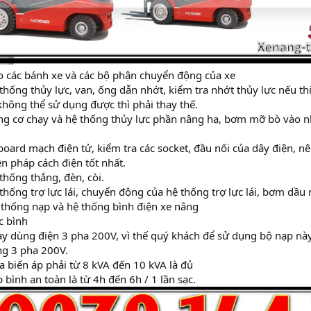
 các bánh xe và các bộ phận chuyển động của xe
 thống thủy lực, van, ống dẫn nhớt, kiểm tra nhớt thủy lực nếu t
không thể sử dụng được thì phải thay thế.
ng cơ chạy và hệ thống thủy lực phần nâng hạ, bơm mỡ bò vào nh
 board mạch điện tử, kiểm tra các socket, đầu nối của dây điện, n
ện pháp cách điện tốt nhất.
 thống thắng, đèn, còi.
 thống trợ lực lái, chuyển động của hệ thống trợ lực lái, bơm dầu 
thống nạp và hệ thống bình điện xe nâng
c bình
y dùng điện 3 pha 200V, vì thế quý khách để sử dụng bộ nạp này
g 3 pha 200V.
a biến áp phải từ 8 kVA đến 10 kVA là đủ
 bình an toàn là từ 4h đến 6h / 1 lần sạc.