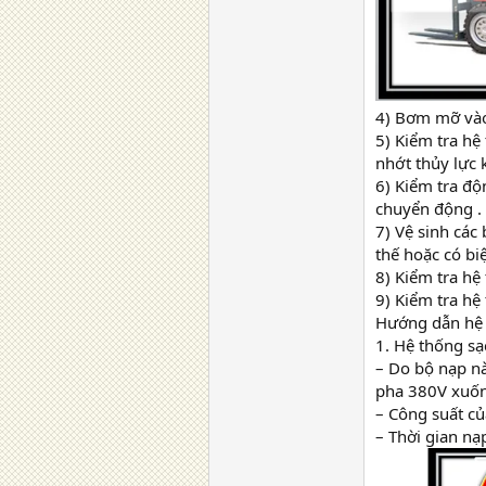
4) Bơm mỡ vào
5) Kiểm tra hệ
nhớt thủy lực 
6) Kiểm tra độ
chuyển động .
7) Vệ sinh các
thế hoặc có bi
8) Kiểm tra hệ
9) Kiểm tra hệ
Hướng dẫn hệ 
1. Hệ thống sạ
– Do bộ nạp nà
pha 380V xuốn
– Công suất củ
– Thời gian nạp