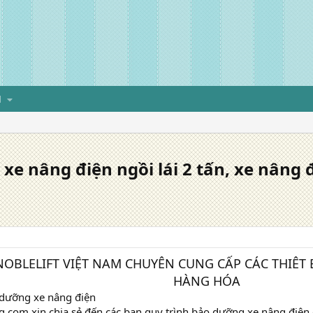
H
 xe nâng điện ngồi lái 2 tấn, xe nâng đ
NOBLELIFT VIỆT NAM CHUYÊN CUNG CẤP CÁC THIÊT 
HÀNG HÓA
 dưỡng xe nâng điện
.com xin chia sẻ đến các bạn quy trình bảo dưỡng xe nâng điện 