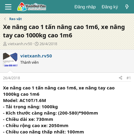
Đăng nhập
Đăng ký
Rao vặt
Xe nâng cao 1 tấn nâng cao 1m6, xe nâng
tay cao 1000kg cao 1m6
T
N
vietxanh.rv50
26/4/2018
á
g
c
à
vietxanh.rv50
g
y
Thành viên
i
đ
ả
ă
n
26/4/2018
#1
g
Xe nâng cao 1 tấn nâng cao 1m6, xe nâng tay cao
1000kg cao 1m6
Model: AC10T/1.6M
- Tải trọng nâng: 1000kg
- Kích thước càng nâng: (200-580)*900mm
- Chiều dài xe: 730mm
- Chiều rộng cao xe: 2050mm
- Chiều cao nâng thấp nhất: 100mm