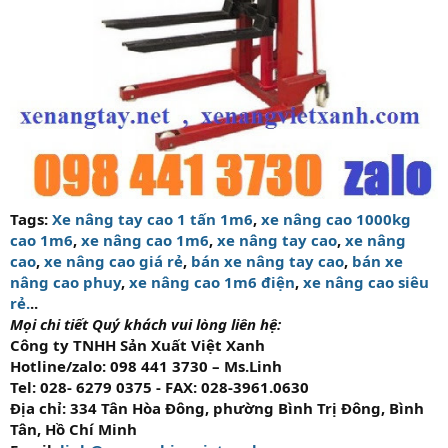
Tags:
Xe nâng tay cao 1 tấn 1m6
,
xe nâng cao 1000kg
cao 1m6
,
xe nâng cao 1m6
,
xe nâng tay cao
,
xe nâng
cao
,
xe nâng cao giá rẻ
,
bán xe nâng tay cao
,
bán xe
nâng cao phuy
,
xe nâng cao 1m6 điện
,
xe nâng cao siêu
rẻ.
..
Mọi chi tiết Quý khách vui lòng liên hệ:
Công ty TNHH Sản Xuất Việt Xanh
Hotline/zalo: 098 441 3730 – Ms.Linh
Tel: 028- 6279 0375 - FAX: 028-3961.0630
Địa chỉ: 334 Tân Hòa Đông, phường Bình Trị Đông, Bình
Tân, Hồ Chí Minh